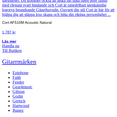
Cort AF510M Acoustic Natural
1 787
kr
Läs mer
Handla nu
Till Butiken
Gitarrmärken
Epiphone
Faith
Fender
Gear4music
Gibson
Godin
Gretsch
Hartwood
Ibanez