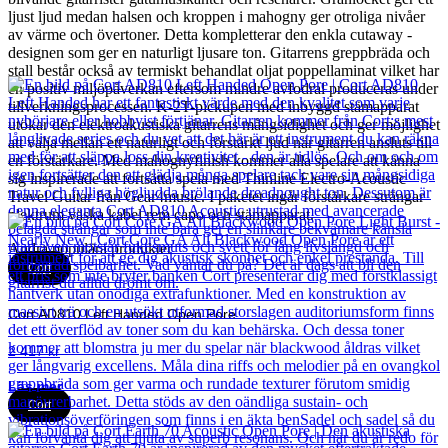
ljust ljud medan halsen och kroppen i mahogny ger otroliga nivåer
av värme och övertoner. Detta kompletterar den enkla cutaway -
designen som ger en naturligt ljusare ton. Gitarrens greppbräda och
stall består också av termiskt behandlat oljat poppellaminat vilket har
en positiv miljöpåverkan eftersom mindre avfodral produceras under
tillverkningsprocessen. K-2T-pickupen med inbyggd stämapparat
utökar den elektroakustiska gitarrens mångsidighet och ger möjlighet
att välja mellan ett naturligt och förstärkt ljud när gitarren ansluts till
en förstärkare. Med mahognyfinish kommer alla spelare att känna
sig inspirerade att fortsätta spela med Thinline Electro-Acoustic
Travel Guitar från Gear4music. I paketet ingår förstärkare strängar
plektrum väska kabel rem capo och stämapparat.
Andra populära produkter
Cort
Cort AD810 Left Handed Open Pore
2 417
kr
Läs mer
Cort