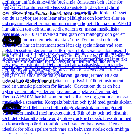
Cort SFX AB Electro Acoustic Natural Open Pore
3 418
kr
Läs mer
Cort
Cort AF510 Acoustic Natural
1 416
kr
Läs mer
Cort