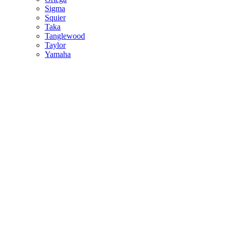
Sigma
Squier
Taka
Tanglewood
Taylor
Yamaha