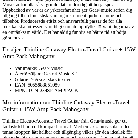
Musik är för alla så vi gör det lättare för dig att börja spela.
Uppbackad av vår år av yrkeserfarenhet ger Gear4music serien dig
tillgång till en fantastisk samling instrument ljudutrustning och
tillbehör. Producerade etiskt och ansvarsfullt passar de för alla
musikaliska intressen samtidigt som de uppfyller förväntningarna av
en omtänksam värld. Det har aldrig funnits en bättre tid att börja
göra musik.
Detaljer: Thinline Cutaway Electro-Travel Guitar + 15W
Amp Pack Mahogany
Varumärke: Gear4Music
Återförsäljare: Gear 4 Music SE
Gitarrer > Akustiska Gitarrer
EAN: 5055888851089
MPN: TCN-234SP-AMPPACK
Mer information om Thinline Cutaway Electro-Travel
Guitar + 15W Amp Pack Mahogany
Thinline Electro-Acoustic Travel Guitar från Gear4music ger ett
fantastiskt ljud i ett kompakt format. Med en 255-tumsskala är den
tunna kroppen lätt hållbar och tillgänglig vilket gör den idealisk för
blivande gitarrister gatumusikanter och resenärer. Granlocket ger ett