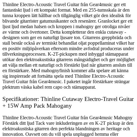
Thinline Electro-Acoustic Travel Guitar från Gear4music ger ett
fantastiskt ljud i ett kompakt format. Med en 255-tumsskala är den
tunna kroppen lätt hållbar och tillgänglig vilket gör den idealisk för
blivande gitarrister gatumusikanter och resenärer. Granlocket ger ett
ljust ljud medan halsen och kroppen i mahogny ger otroliga nivåer
av värme och övertoner. Detta kompletterar den enkla cutaway -
designen som ger en naturligt ljusare ton. Gitarrens greppbräda och
stall består också av termiskt behandlat oljat poppellaminat vilket har
en positiv miljöpåverkan eftersom mindre avfodral produceras under
tillverkningsprocessen. K-2T-pickupen med inbyggd stämapparat
utökar den elektroakustiska gitarrens mångsidighet och ger möjlighet
att välja mellan ett naturligt och förstärkt ljud när gitarren ansluts till
en förstärkare. Med mahognyfinish kommer alla spelare att känna
sig inspirerade att fortsätta spela med Thinline Electro-Acoustic
Travel Guitar från Gear4music. I paketet ingår förstärkare strängar
plektrum väska kabel rem capo och stämapparat.
Specifikationer: Thinline Cutaway Electro-Travel Guitar
+ 15W Amp Pack Mahogany
Thinline Electro-Acoustic Travel Guitar från Gear4music Mahogny
Förstärk ditt ljud Tack vare inkluderingen av en K-2T pickup är den
elektroakustiska gitarren den perfekta blandningen av heritage och
innovation. Oavsett om du vill spela unplugged hemma eller