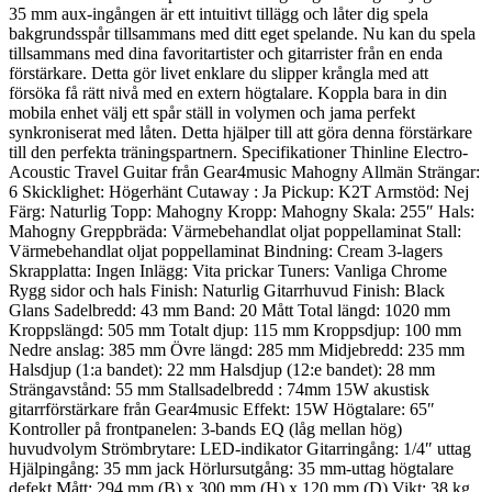
35 mm aux-ingången är ett intuitivt tillägg och låter dig spela
bakgrundsspår tillsammans med ditt eget spelande. Nu kan du spela
tillsammans med dina favoritartister och gitarrister från en enda
förstärkare. Detta gör livet enklare du slipper krångla med att
försöka få rätt nivå med en extern högtalare. Koppla bara in din
mobila enhet välj ett spår ställ in volymen och jama perfekt
synkroniserat med låten. Detta hjälper till att göra denna förstärkare
till den perfekta träningspartnern. Specifikationer Thinline Electro-
Acoustic Travel Guitar från Gear4music Mahogny Allmän Strängar:
6 Skicklighet: Högerhänt Cutaway : Ja Pickup: K2T Armstöd: Nej
Färg: Naturlig Topp: Mahogny Kropp: Mahogny Skala: 255″ Hals:
Mahogny Greppbräda: Värmebehandlat oljat poppellaminat Stall:
Värmebehandlat oljat poppellaminat Bindning: Cream 3-lagers
Skrapplatta: Ingen Inlägg: Vita prickar Tuners: Vanliga Chrome
Rygg sidor och hals Finish: Naturlig Gitarrhuvud Finish: Black
Glans Sadelbredd: 43 mm Band: 20 Mått Total längd: 1020 mm
Kroppslängd: 505 mm Totalt djup: 115 mm Kroppsdjup: 100 mm
Nedre anslag: 385 mm Övre längd: 285 mm Midjebredd: 235 mm
Halsdjup (1:a bandet): 22 mm Halsdjup (12:e bandet): 28 mm
Strängavstånd: 55 mm Stallsadelbredd : 74mm 15W akustisk
gitarrförstärkare från Gear4music Effekt: 15W Högtalare: 65″
Kontroller på frontpanelen: 3-bands EQ (låg mellan hög)
huvudvolym Strömbrytare: LED-indikator Gitarringång: 1/4″ uttag
Hjälpingång: 35 mm jack Hörlursutgång: 35 mm-uttag högtalare
defekt Mått: 294 mm (B) x 300 mm (H) x 120 mm (D) Vikt: 38 kg