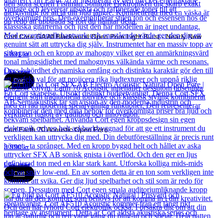
Cort Core GA All Blackwood Open Pore Light Burst - Nearly New
5 891
kr
Läs mer
Cort
Cort Earth 70 Acoustic Open Pore
3 990
kr
Läs mer
Cort