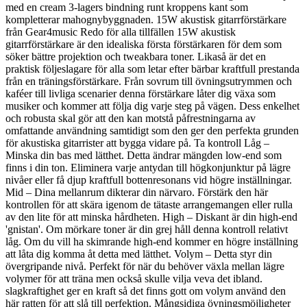
med en cream 3-lagers bindning runt kroppens kant som
kompletterar mahognybyggnaden. 15W akustisk gitarrförstärkare
från Gear4music Redo för alla tillfällen 15W akustisk
gitarrförstärkare är den idealiska första förstärkaren för dem som
söker bättre projektion och tweakbara toner. Likaså är det en
praktisk följeslagare för alla som letar efter bärbar kraftfull prestanda
från en träningsförstärkare. Från sovrum till övningsutrymmen och
kaféer till livliga scenarier denna förstärkare låter dig växa som
musiker och kommer att följa dig varje steg på vägen. Dess enkelhet
och robusta skal gör att den kan motstå påfrestningarna av
omfattande användning samtidigt som den ger den perfekta grunden
för akustiska gitarrister att bygga vidare på. Ta kontroll Låg –
Minska din bas med lätthet. Detta ändrar mängden low-end som
finns i din ton. Eliminera varje antydan till högkonjunktur på lägre
nivåer eller få djup kraftfull bottenresonans vid högre inställningar.
Mid – Dina mellanrum dikterar din närvaro. Förstärk den här
kontrollen för att skära igenom de tätaste arrangemangen eller rulla
av den lite för att minska hårdheten. High – Diskant är din high-end
'gnistan'. Om mörkare toner är din grej håll denna kontroll relativt
låg. Om du vill ha skimrande high-end kommer en högre inställning
att låta dig komma åt detta med lätthet. Volym – Detta styr din
övergripande nivå. Perfekt för när du behöver växla mellan lägre
volymer för att träna men också skulle vilja veva det ibland.
slagkraftighet ger en kraft så det finns gott om volym använd den
här ratten för att slå till perfektion. Mångsidiga övningsmöjligheter