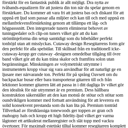
förstärkt för en fantastisk publik är allt möjligt. Dra nytta av
tvåbands-equalizern för att justera din ton när du spelar genom en
förstärkare. Du kommer att vara fri att justera bas och diskant för att
uppnå ett ljud som passar alla miljöer och kan till och med uppnå en
mellanfrekvensförstärkning genom att tillämpa ett låg- och
högpasssnitt. Den integrerade tunern eliminerar behovet av
tuningpedaler och clip-on tuners vilket gör att du kan
strömlinjeforma din setup samtidigt som du bibehåller perfekt
tonhöjd utan att misslyckas. Cutaway design Resegitarrens form gör
den perfekt för alla spelstilar. Till skillnad från en traditionell icke-
cutaway-kropp ger cutaway -designen omedelbar tillgång till övre
band vilket gör att du kan träna skalor och framföra solon utan
begränsningar. Minskningen av volymetriskt utrymme i
instrumentets kropp visar sig vara användbar för att naturligt ge en
ljusare mer närvarande ton. Perfekt för på språng Oavsett om du
backpackar busar eller bara transporterar gitarren till och från
lektioner kommer gitarren lätt att passa in i ditt dagliga liv vilket gör
den idealisk för när utrymmet är en premium. Dess hållbara
konstruktion säkerställer att den kan motstå de stötar och stötar som
oundvikligen kommer med fortsatt användning för att leverera en
solid konsekvent prestanda som du kan lita på. Premium tonträd
Tillverkad av förstklassiga tonewoods ger toppen av gran och
mahogny hals och kropp ett high fidelity-ljud vilket ger varma
lågtoner ett artikulerat mellanregister och slät topp med vackra
övertoner. För maximalt estetiskt tilltal kommer resegitarren komplett