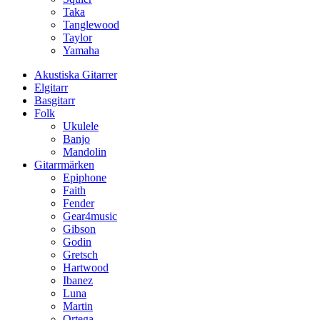
Taka
Tanglewood
Taylor
Yamaha
Akustiska Gitarrer
Elgitarr
Basgitarr
Folk
Ukulele
Banjo
Mandolin
Gitarrmärken
Epiphone
Faith
Fender
Gear4music
Gibson
Godin
Gretsch
Hartwood
Ibanez
Luna
Martin
Ortega