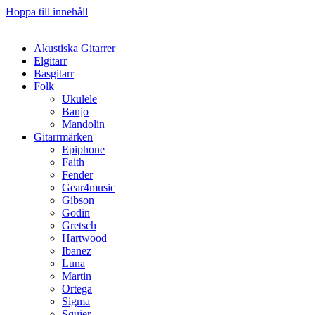
Hoppa till innehåll
Akustiska Gitarrer
Elgitarr
Basgitarr
Folk
Ukulele
Banjo
Mandolin
Gitarrmärken
Epiphone
Faith
Fender
Gear4music
Gibson
Godin
Gretsch
Hartwood
Ibanez
Luna
Martin
Ortega
Sigma
Squier