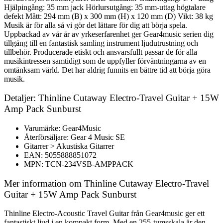
Hjälpingång: 35 mm jack Hörlursutgång: 35 mm-uttag högtalare
defekt Mått: 294 mm (B) x 300 mm (H) x 120 mm (D) Vikt: 38 kg
Musik är för alla så vi gör det lättare för dig att börja spela.
Uppbackad av vår år av yrkeserfarenhet ger Gear4music serien dig
tillgång till en fantastisk samling instrument ljudutrustning och
tillbehör. Producerade etiskt och ansvarsfullt passar de för alla
musikintressen samtidigt som de uppfyller förväntningarna av en
omtänksam värld. Det har aldrig funnits en bättre tid att börja göra
musik.
Detaljer: Thinline Cutaway Electro-Travel Guitar + 15W
Amp Pack Sunburst
Varumärke: Gear4Music
Återförsäljare: Gear 4 Music SE
Gitarrer > Akustiska Gitarrer
EAN: 5055888851072
MPN: TCN-234VSB-AMPPACK
Mer information om Thinline Cutaway Electro-Travel
Guitar + 15W Amp Pack Sunburst
Thinline Electro-Acoustic Travel Guitar från Gear4music ger ett
fantastiskt ljud i en kompakt form. Med en 255-tumsskala är den