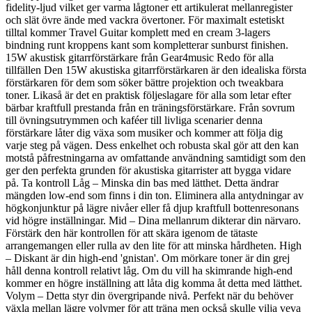
fidelity-ljud vilket ger varma lågtoner ett artikulerat mellanregister
och slät övre ände med vackra övertoner. För maximalt estetiskt
tilltal kommer Travel Guitar komplett med en cream 3-lagers
bindning runt kroppens kant som kompletterar sunburst finishen.
15W akustisk gitarrförstärkare från Gear4music Redo för alla
tillfällen Den 15W akustiska gitarrförstärkaren är den idealiska första
förstärkaren för dem som söker bättre projektion och tweakbara
toner. Likaså är det en praktisk följeslagare för alla som letar efter
bärbar kraftfull prestanda från en träningsförstärkare. Från sovrum
till övningsutrymmen och kaféer till livliga scenarier denna
förstärkare låter dig växa som musiker och kommer att följa dig
varje steg på vägen. Dess enkelhet och robusta skal gör att den kan
motstå påfrestningarna av omfattande användning samtidigt som den
ger den perfekta grunden för akustiska gitarrister att bygga vidare
på. Ta kontroll Låg – Minska din bas med lätthet. Detta ändrar
mängden low-end som finns i din ton. Eliminera alla antydningar av
högkonjunktur på lägre nivåer eller få djup kraftfull bottenresonans
vid högre inställningar. Mid – Dina mellanrum dikterar din närvaro.
Förstärk den här kontrollen för att skära igenom de tätaste
arrangemangen eller rulla av den lite för att minska hårdheten. High
– Diskant är din high-end 'gnistan'. Om mörkare toner är din grej
håll denna kontroll relativt låg. Om du vill ha skimrande high-end
kommer en högre inställning att låta dig komma åt detta med lätthet.
Volym – Detta styr din övergripande nivå. Perfekt när du behöver
växla mellan lägre volymer för att träna men också skulle vilja veva