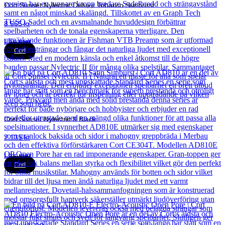
Cort Sunset Nylectric Deluxe Tobacco Sunburst
8 565
kr
Läs mer
Cort
Cort Sunset Nylectric II Black
7 135
kr
Läs mer
Cort