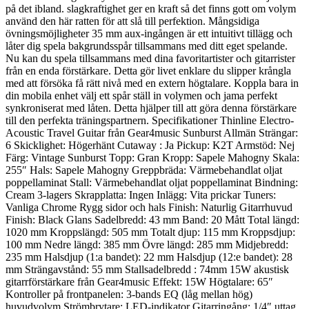
på det ibland. slagkraftighet ger en kraft så det finns gott om volym
använd den här ratten för att slå till perfektion. Mångsidiga
övningsmöjligheter 35 mm aux-ingången är ett intuitivt tillägg och
låter dig spela bakgrundsspår tillsammans med ditt eget spelande.
Nu kan du spela tillsammans med dina favoritartister och gitarrister
från en enda förstärkare. Detta gör livet enklare du slipper krångla
med att försöka få rätt nivå med en extern högtalare. Koppla bara in
din mobila enhet välj ett spår ställ in volymen och jama perfekt
synkroniserat med låten. Detta hjälper till att göra denna förstärkare
till den perfekta träningspartnern. Specifikationer Thinline Electro-
Acoustic Travel Guitar från Gear4music Sunburst Allmän Strängar:
6 Skicklighet: Högerhänt Cutaway : Ja Pickup: K2T Armstöd: Nej
Färg: Vintage Sunburst Topp: Gran Kropp: Sapele Mahogny Skala:
255″ Hals: Sapele Mahogny Greppbräda: Värmebehandlat oljat
poppellaminat Stall: Värmebehandlat oljat poppellaminat Bindning:
Cream 3-lagers Skrapplatta: Ingen Inlägg: Vita prickar Tuners:
Vanliga Chrome Rygg sidor och hals Finish: Naturlig Gitarrhuvud
Finish: Black Glans Sadelbredd: 43 mm Band: 20 Mått Total längd:
1020 mm Kroppslängd: 505 mm Totalt djup: 115 mm Kroppsdjup:
100 mm Nedre längd: 385 mm Övre längd: 285 mm Midjebredd:
235 mm Halsdjup (1:a bandet): 22 mm Halsdjup (12:e bandet): 28
mm Strängavstånd: 55 mm Stallsadelbredd : 74mm 15W akustisk
gitarrförstärkare från Gear4music Effekt: 15W Högtalare: 65″
Kontroller på frontpanelen: 3-bands EQ (låg mellan hög)
huvudvolym Strömbrytare: LED-indikator Gitarringång: 1/4″ uttag