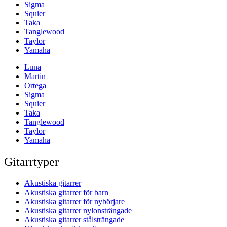
Sigma
Squier
Taka
Tanglewood
Taylor
Yamaha
Luna
Martin
Ortega
Sigma
Squier
Taka
Tanglewood
Taylor
Yamaha
Gitarrtyper
Akustiska gitarrer
Akustiska gitarrer för barn
Akustiska gitarrer för nybörjare
Akustiska gitarrer nylonsträngade
Akustiska gitarrer stålsträngade