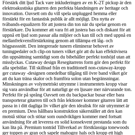
Förstärk ditt ljud Tack vare inkluderingen av en K-2T pickup är den
elektroakustiska gitarren den perfekta blandningen av heritage och
innovation. Oavsett om du vill spela unplugged hemma eller
förstärkt för en fantastisk publik är allt möjligt. Dra nytta av
tvåbands-equalizern för att justera din ton när du spelar genom en
förstärkare. Du kommer att vara fri att justera bas och diskant för att
uppnå ett ljud som passar alla miljöer och kan till och med uppnå en
mellanfrekvensförstärkning genom att tillämpa ett låg- och
högpasssnitt. Den integrerade tunern eliminerar behovet av
tuningpedaler och clip-on tuners vilket gör att du kan effektivisera
din uppsättning samtidigt som du bibehåller perfekt tonhöjd utan att
misslyckas. Cutaway design Resegitarrens form gör den perfekt för
alla spelstilar. Till skillnad från en traditionell non-cutaway-kropp
ger cutaway -designen omedelbar tillgång till övre band vilket gör
att du kan träna skalor och framföra solon utan begränsningar.
Minskningen av volymetriskt utrymme i instrumentets kropp visar
sig vara användbar för att naturligt ge en ljusare mer närvarande ton.
Perfekt för på språng Oavsett om du backpackar busar eller bara
transporterar gitarren till och från lektioner kommer gitarren lätt att
passa in i ditt dagliga liv vilket gör den idealisk för när utrymmet är
en premium. Dess hållbara konstruktion säkerställer att den kan
motstå stötar och stötar som oundvikligen kommer med fortsatt
användning för att leverera en solid konsekvent prestanda som du
kan lita på. Premium tonträd Tillverkad av förstklassiga tonewoods
ger toppen av gran och sapele mahogny hals och kropp ett high