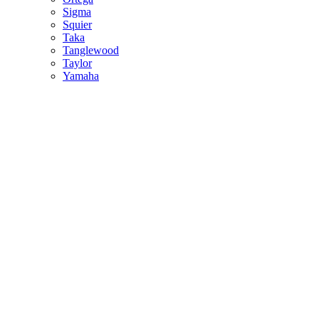
Sigma
Squier
Taka
Tanglewood
Taylor
Yamaha