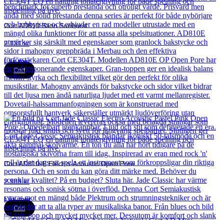
Cort AD810 Satin Sunburst
2 131
kr
Läs mer
Cort
Cort AD810-E Electro-Acoustic Open Pore
2 989
kr
Läs mer
Cort