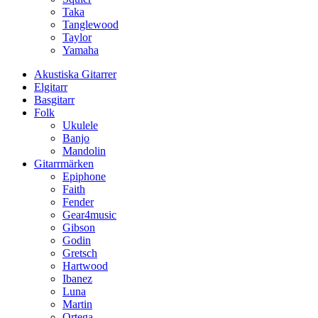
Taka
Tanglewood
Taylor
Yamaha
Akustiska Gitarrer
Elgitarr
Basgitarr
Folk
Ukulele
Banjo
Mandolin
Gitarrmärken
Epiphone
Faith
Fender
Gear4music
Gibson
Godin
Gretsch
Hartwood
Ibanez
Luna
Martin
Ortega