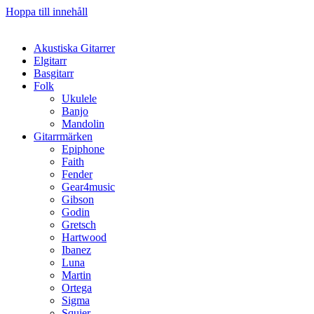
Hoppa till innehåll
Akustiska Gitarrer
Elgitarr
Basgitarr
Folk
Ukulele
Banjo
Mandolin
Gitarrmärken
Epiphone
Faith
Fender
Gear4music
Gibson
Godin
Gretsch
Hartwood
Ibanez
Luna
Martin
Ortega
Sigma
Squier