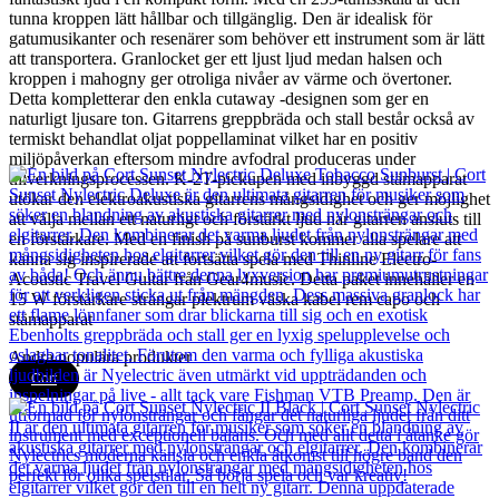
tunna kroppen lätt hållbar och tillgänglig. Den är idealisk för
gatumusikanter och resenärer som behöver ett instrument som är lätt
att transportera. Granlocket ger ett ljust ljud medan halsen och
kroppen i mahogny ger otroliga nivåer av värme och övertoner.
Detta kompletterar den enkla cutaway -designen som ger en
naturligt ljusare ton. Gitarrens greppbräda och stall består också av
termiskt behandlat oljat poppellaminat vilket har en positiv
miljöpåverkan eftersom mindre avfodral produceras under
tillverkningsprocessen. K-2T-pickupen med inbyggd stämapparat
utökar den elektroakustiska gitarrens mångsidighet och ger möjlighet
att välja mellan ett naturligt och förstärkt ljud när gitarren ansluts till
en förstärkare. Med en finish på sunburst kommer alla spelare att
känna sig inspirerade att fortsätta spela med Thinline Electro-
Acoustic Travel Guitar från Gear4music. Detta paket innehåller en
15 W förstärkare strängar plektrum väska kabel rem capo och
stämapparat
Andra populära produkter
Cort