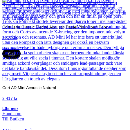
Cort Jade Classic Electro Acoustic Pastel Pink Open Pore
3 132
kr
Läs mer
Cort
Cort AD Mini Acoustic Natural
2 417
kr
Läs mer
Handla nu
Till Butiken