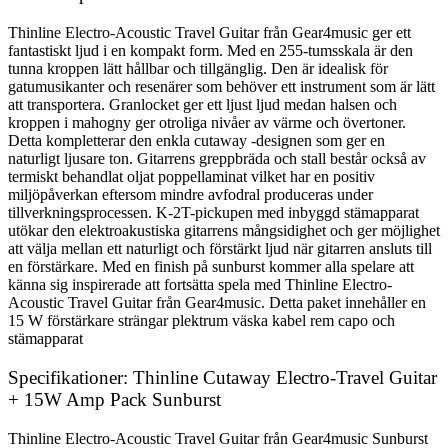
Thinline Electro-Acoustic Travel Guitar från Gear4music ger ett
fantastiskt ljud i en kompakt form. Med en 255-tumsskala är den
tunna kroppen lätt hållbar och tillgänglig. Den är idealisk för
gatumusikanter och resenärer som behöver ett instrument som är lätt
att transportera. Granlocket ger ett ljust ljud medan halsen och
kroppen i mahogny ger otroliga nivåer av värme och övertoner.
Detta kompletterar den enkla cutaway -designen som ger en
naturligt ljusare ton. Gitarrens greppbräda och stall består också av
termiskt behandlat oljat poppellaminat vilket har en positiv
miljöpåverkan eftersom mindre avfodral produceras under
tillverkningsprocessen. K-2T-pickupen med inbyggd stämapparat
utökar den elektroakustiska gitarrens mångsidighet och ger möjlighet
att välja mellan ett naturligt och förstärkt ljud när gitarren ansluts till
en förstärkare. Med en finish på sunburst kommer alla spelare att
känna sig inspirerade att fortsätta spela med Thinline Electro-
Acoustic Travel Guitar från Gear4music. Detta paket innehåller en
15 W förstärkare strängar plektrum väska kabel rem capo och
stämapparat
Specifikationer: Thinline Cutaway Electro-Travel Guitar
+ 15W Amp Pack Sunburst
Thinline Electro-Acoustic Travel Guitar från Gear4music Sunburst