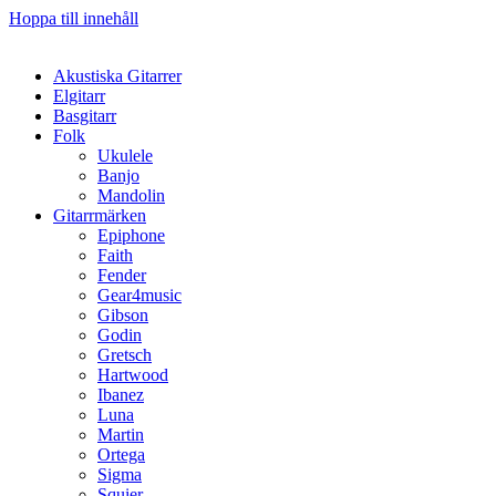
Hoppa till innehåll
Akustiska Gitarrer
Elgitarr
Basgitarr
Folk
Ukulele
Banjo
Mandolin
Gitarrmärken
Epiphone
Faith
Fender
Gear4music
Gibson
Godin
Gretsch
Hartwood
Ibanez
Luna
Martin
Ortega
Sigma
Squier