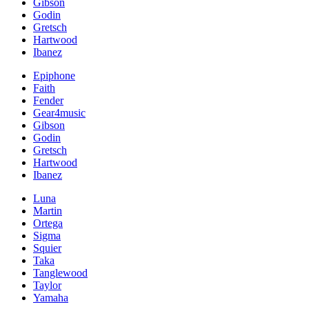
Gibson
Godin
Gretsch
Hartwood
Ibanez
Epiphone
Faith
Fender
Gear4music
Gibson
Godin
Gretsch
Hartwood
Ibanez
Luna
Martin
Ortega
Sigma
Squier
Taka
Tanglewood
Taylor
Yamaha