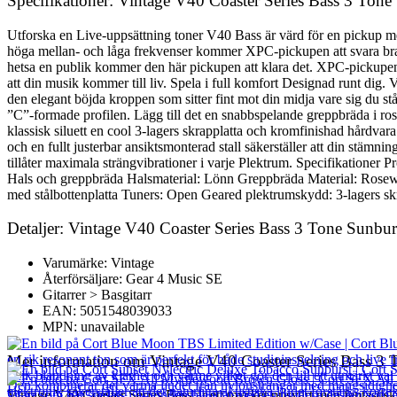
Specifikationer: Vintage V40 Coaster Series Bass 3 Tone
Utforska en Live-uppsättning toner V40 Bass är värd för en pickup med
höga mellan- och låga frekvenser kommer XPC-pickupen att svara bra på 
hetsa en publik kommer den här pickupen att klara det. XPC-pickupen 
att din musik kommer till liv. Spela i full komfort Designad runt dig
den elegant böjda kroppen som sitter fint mot din midja vare sig du st
”C”-formade profilen. Lägg till det en snabbspelande greppbräda i ro
klassisk siluett en cool 3-lagers skrapplatta och kromfinishad hårdvar
och en fullt justerbar ansiktsmonterad stall säkerställer att din stäm
tillåter maximala strängvibrationer i varje Plektrum. Specifikatio
Hals och greppbräda Halsmaterial: Lönn Greppbräda Material: Rosew
med stålbottenplatta Tuners: Open Geared plektrumskydd: 3-lagers sk
Detaljer: Vintage V40 Coaster Series Bass 3 Tone Sunbur
Varumärke: Vintage
Återförsäljare: Gear 4 Music SE
Gitarrer > Basgitarr
EAN: 5051548039033
MPN: unavailable
Mer information om Vintage V40 Coaster Series Bass 3 
Vintage V40 Coaster Series Bass är ett mycket prisvärt men fantastisk