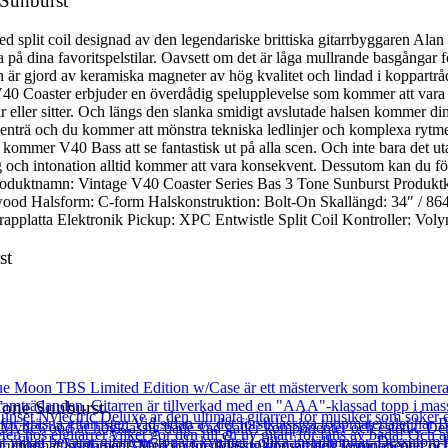
 Sunburst
 split coil designad av den legendariske brittiska gitarrbyggaren Alan
dina favoritspelstilar. Oavsett om det är låga mullrande basgångar för a
är gjord av keramiska magneter av hög kvalitet och lindad i koppartråd
. V40 Coaster erbjuder en överdådig spelupplevelse som kommer att vara 
år eller sitter. Och längs den slanka smidigt avslutade halsen kommer d
senträ och du kommer att mönstra tekniska ledlinjer och komplexa rytme
a kommer V40 Bass att se fantastisk ut på alla scen. Och inte bara det 
ning och intonation alltid kommer att vara konsekvent. Dessutom kan du 
ner Produktnamn: Vintage V40 Coaster Series Bas 3 Tone Sunburst Prod
ood Halsform: C-form Halskonstruktion: Bolt-On Skallängd: 34″ / 864m
rapplatta Elektronik Pickup: XPC Entwistle Split Coil Kontroller: Vol
st
Tone Sunburst
t utformat instrument. Med en förstklassig uppsättning komponenter och 