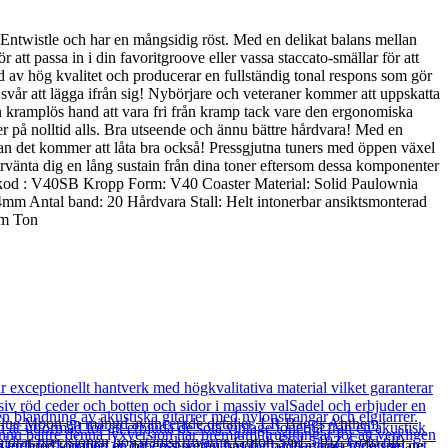
 Entwistle och har en mångsidig röst. Med en delikat balans mellan
tt passa in i din favoritgroove eller vassa staccato-smällar för att
 av hög kvalitet och producerar en fullständig tonal respons som gör
svår att lägga ifrån sig! Nybörjare och veteraner kommer att uppskatta
in kramplös hand att vara fri från kramp tack vare den ergonomiska
r på nolltid alls. Bra utseende och ännu bättre hårdvara! Med en
utan det kommer att låta bra också! Pressgjutna tuners med öppen växel
förvänta dig en lång sustain från dina toner eftersom dessa komponenter
uktkod : V40SB Kropp Form: V40 Coaster Material: Solid Paulownia
m Antal band: 20 Hårdvara Stall: Helt intonerbar ansiktsmonterad
ym Ton
en bred tonalitet är det en suverän bas för både avancerade spelare