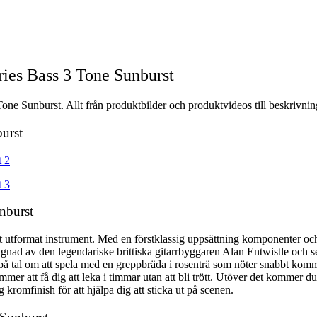
ies Bass 3 Tone Sunburst
ne Sunburst. Allt från produktbilder och produktvideos till beskrivnin
burst
nburst
t utformat instrument. Med en förstklassig uppsättning komponenter och 
ignad av den legendariske brittiska gitarrbyggaren Alan Entwistle och se
på tal om att spela med en greppbräda i rosenträ som nöter snabbt kommer
r att få dig att leka i timmar utan att bli trött. Utöver det kommer d
 kromfinish för att hjälpa dig att sticka ut på scenen.