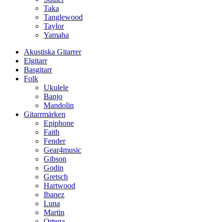
Taka
Tanglewood
Taylor
Yamaha
Akustiska Gitarrer
Elgitarr
Basgitarr
Folk
Ukulele
Banjo
Mandolin
Gitarrmärken
Epiphone
Faith
Fender
Gear4music
Gibson
Godin
Gretsch
Hartwood
Ibanez
Luna
Martin
Ortega