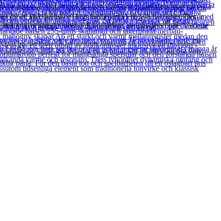
rverar blomstrande lågnivåer och skarpa diskantrika toppar för ett
 du att åka skridskor längs baslinjerna i högsta hastighet. Det är
u att njuta av noggrannhet och konsistens genom dess öppet växlade