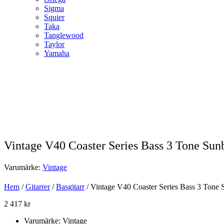
Sigma
Squier
Taka
Tanglewood
Taylor
Yamaha
Vintage V40 Coaster Series Bass 3 Tone Sun
Varumärke:
Vintage
Hem
/
Gitarrer
/
Basgitarr
/ Vintage V40 Coaster Series Bass 3 Tone 
2 417
kr
Varumärke: Vintage