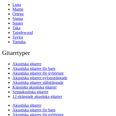
Luna
Martin
Ortega
Sigma
Squier
Taka
Tanglewood
Taylor
Yamaha
Gitarrtyper
Akustiska gitarrer
Akustiska gitarrer för barn
Akustiska gitarrer för nybörjare
Akustiska gitarrer nylonsträngade
Akustiska gitarrer stålsträngade
Klassiska akustiska gitarrer
Semiakustiska gitarrer
12-strängade akustiska gitarrer
Akustiska gitarrer
Akustiska gitarrer för barn
Akustiska gitarrer för nybörjare