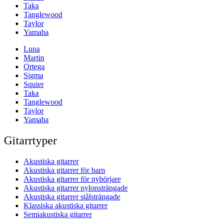
Taka
Tanglewood
Taylor
Yamaha
Luna
Martin
Ortega
Sigma
Squier
Taka
Tanglewood
Taylor
Yamaha
Gitarrtyper
Akustiska gitarrer
Akustiska gitarrer för barn
Akustiska gitarrer för nybörjare
Akustiska gitarrer nylonsträngade
Akustiska gitarrer stålsträngade
Klassiska akustiska gitarrer
Semiakustiska gitarrer