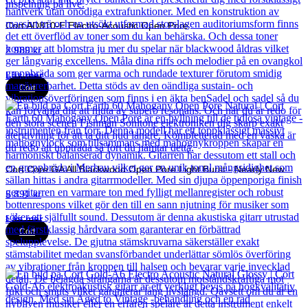
Cort AD810-E Electro-Acoustic Open Pore
2 989
kr
Läs mer
Cort
Cort Core GA All Blackwood Open Pore Light Burst - Nearly New
5 891
kr
Läs mer
Cort