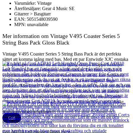
Varumärke: Vintage
Återförsäljare: Gear 4 Music SE
Gitarrer > Basgitarr
EAN: 5051548039590
MPN: unavailable
Mer information om Vintage V495 Coaster Series 5
String Bass Pack Gloss Black
Vintage V495 Coaster Series 5 String Bass Pack är det perfekta
sättet att komma igång med bas. Med ett par Entwistle XJC enstaka
coil -pickuper kommer du att sätta igång skarpa knäppa baslinjer
med lätthet på denna eleganta musikmaskin. Det finns också två
volymkontroller och en tonratt vilket innebär att du kan finjustera
ljudet ytterligare efter din smak. Vill du ha mer lågpris? Inga
problem. Mer kraft? Vrid sedan på volymratten! Oavsett om du är en
erfaren professionell eller total nybörjare kommer du att kunna
uppskatta den här basens obestridliga kvalitet. Alla medföljande
tillbehör ser till att du har allt du behöver för att börja spela direkt.
Andra populära produkter
Cort
Cort AD810 Left Handed Open Pore