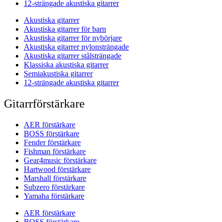
12-strängade akustiska gitarrer
Akustiska gitarrer
Akustiska gitarrer för barn
Akustiska gitarrer för nybörjare
Akustiska gitarrer nylonsträngade
Akustiska gitarrer stålsträngade
Klassiska akustiska gitarrer
Semiakustiska gitarrer
12-strängade akustiska gitarrer
Gitarrförstärkare
AER förstärkare
BOSS förstärkare
Fender förstärkare
Fishman förstärkare
Gear4music förstärkare
Hartwood förstärkare
Marshall förstärkare
Subzero förstärkare
Yamaha förstärkare
AER förstärkare
BOSS förstärkare