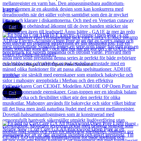
2 417
kr
Läs mer
Cort
Cort Grand Regal GA1E Open Pore Sunburst
3 575
kr
Läs mer
Cort