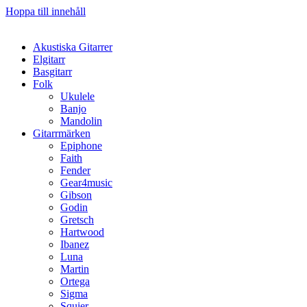
Hoppa till innehåll
Akustiska Gitarrer
Elgitarr
Basgitarr
Folk
Ukulele
Banjo
Mandolin
Gitarrmärken
Epiphone
Faith
Fender
Gear4music
Gibson
Godin
Gretsch
Hartwood
Ibanez
Luna
Martin
Ortega
Sigma
Squier