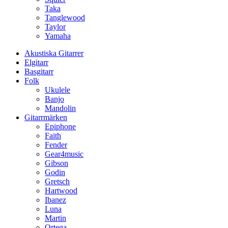
Taka
Tanglewood
Taylor
Yamaha
Akustiska Gitarrer
Elgitarr
Basgitarr
Folk
Ukulele
Banjo
Mandolin
Gitarrmärken
Epiphone
Faith
Fender
Gear4music
Gibson
Godin
Gretsch
Hartwood
Ibanez
Luna
Martin
Ortega