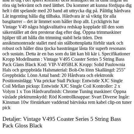
röra sig bekvämt och med lätthet. Du kommer att kunna fördjupa dig
helt i ditt spelande med 20 band att uttrycka dig på. Pålitlig hårdvara
Låt ingenting hålla dig tillbaka. Hårdvara är så viktig för alla
basgitarrer – det är limmet som håller ihop allt. Lyckligtvis har
Vintage V49 några högkvalitativa redskap kopplade till den som
säkerställer att den presterar dag efter dag. Öppna trimmaskiner
hjälper till att hålla din trimning stabil hela tiden. Den
ansiktsmonterade stallet med sin stålbottenplatta förblir stark och
robust och håller dina tjocka bassträngar låsta för superb resonans
och sustain. Detta är en bas som du lätt kan bli kär i. Specifikationer
Kropp Modellnamn : Vintage V495 Coaster Series 5 String Bass
Pack Glans Black Kod: VIP-V495BLK Kropp: Solid Paulownia
Hals och greppbräda Halsmaterial: Bolt-On lönn Skallängd: 255″
Greppbräda: Lönn Antal band: 20 Hårdvara och elektronik
Positionsinlägg: Vita prickar Stall Pickup: Entwistle XJC Single
Coil Mellan pickup: Entwistle XJC Single Coil Kontroller: 2 x
Volym 1 x Ton Hårdvarufinish: Chrome Tuning maskiner: Öppna
växlade plektrumskydd: Röd Kontrollknappar: Svart Diverse Ingår:
Kinsman 10w förstärkare vadderad bärväska rem kabel clip-on tuner
pick
Detaljer: Vintage V495 Coaster Series 5 String Bass
Pack Gloss Black