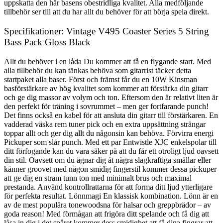
uppskatta den här basens obestridliga kvalitet. Alla medföljande
tillbehör ser till att du har allt du behöver för att börja spela direkt.
Specifikationer: Vintage V495 Coaster Series 5 String
Bass Pack Gloss Black
Allt du behöver i en låda Du kommer att få en flygande start. Med
alla tillbehör du kan tänkas behöva som gitarrist täcker detta
startpaket alla baser. Först och främst får du en 10W Kinsman
basförstärkare av hög kvalitet som kommer att förstärka din gitarr
och ge dig massor av volym och ton. Eftersom den är relativt liten är
den perfekt för träning i sovrummet – men ger fortfarande punch!
Det finns också en kabel för att ansluta din gitarr till förstärkaren. En
vadderad väska rem tuner pick och en extra uppsättning strängar
toppar allt och ger dig allt du någonsin kan behöva. Förvirra energi
Pickuper som slår punch. Med ett par Entwistle XJC enkelspolar till
ditt förfogande kan du vara säker på att du får ett otroligt ljud oavsett
din stil. Oavsett om du ägnar dig åt några slagkraftiga smällar eller
känner groovet med någon smidig fingerstil kommer dessa pickuper
att ge dig en stram tunn ton med minimalt brus och maximal
prestanda. Använd kontrollrattarna för att forma ditt ljud ytterligare
för perfekta resultat. Lönnmagi En klassisk kombination. Lönn är en
av de mest populära tonewoodsna för halsar och greppbrädor – av
goda reason! Med förmågan att frigöra ditt spelande och få dig att
låsa in dig i det spåret kommer dess smidighet att få dina fingrar att