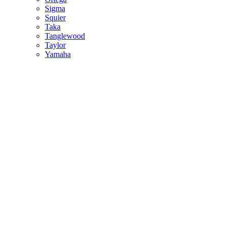
Sigma
Squier
Taka
Tanglewood
Taylor
Yamaha