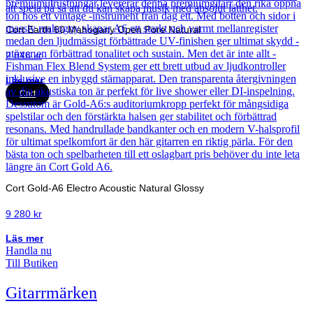
Cort Earth 60 Mahogany Open Pore Natural
2 846
kr
Läs mer
Cort
Cort Gold-A6 Electro Acoustic Natural Glossy
9 280
kr
Läs mer
Handla nu
Till Butiken
Gitarrmärken