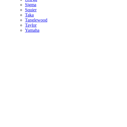
Sigma
Squier
Taka
Tanglewood
Taylor
Yamaha