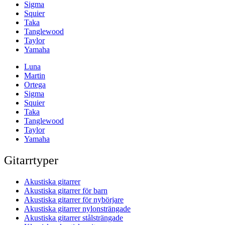
Sigma
Squier
Taka
Tanglewood
Taylor
Yamaha
Luna
Martin
Ortega
Sigma
Squier
Taka
Tanglewood
Taylor
Yamaha
Gitarrtyper
Akustiska gitarrer
Akustiska gitarrer för barn
Akustiska gitarrer för nybörjare
Akustiska gitarrer nylonsträngade
Akustiska gitarrer stålsträngade