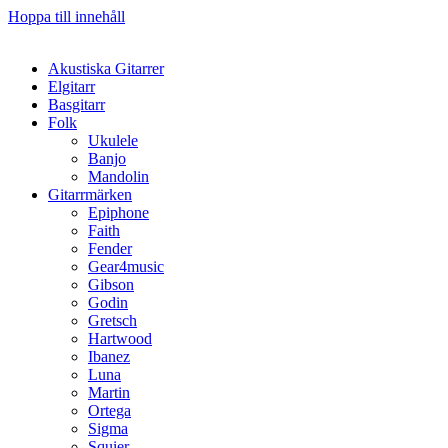
Hoppa till innehåll
Akustiska Gitarrer
Elgitarr
Basgitarr
Folk
Ukulele
Banjo
Mandolin
Gitarrmärken
Epiphone
Faith
Fender
Gear4music
Gibson
Godin
Gretsch
Hartwood
Ibanez
Luna
Martin
Ortega
Sigma
Squier