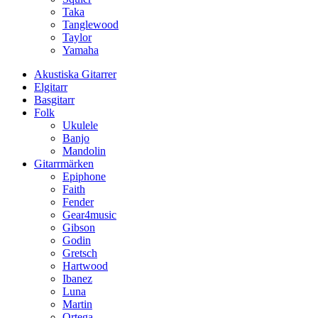
Taka
Tanglewood
Taylor
Yamaha
Akustiska Gitarrer
Elgitarr
Basgitarr
Folk
Ukulele
Banjo
Mandolin
Gitarrmärken
Epiphone
Faith
Fender
Gear4music
Gibson
Godin
Gretsch
Hartwood
Ibanez
Luna
Martin
Ortega