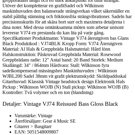
greppbrädans längd och en stark ankarpunkt för dina strängar.
Utöver det kompletterar en grafitSadel och Wilkinson
maskinhuvuden den balanserade strängverkan vilket säkerställer en
stabil pålitlig stämning och friktionsfria strängvibrationer. Sadeln har
precisionsskurits för att skära bort surr och maximera detaljerna i
dina noter. Med dessa omtänksamma möten som arbetar unisont
levererar VJ74 en prestanda du kan lita på varje gång.
Specifikationer Produktnamn: Vintage VJ74 återutgiven bas Glans
Black Produktkod : VJ74BLK Kropp Form: VJ74 Återutgiven
Material: Al Hals & Greppbräda Halsmaterial: Hård lönn
Halskonstruktion: Påskruvad Greppbräda Material: Rosewood
Greppbrädans radie: 12″ Antal band: 20 Band Storlek: Medium
Skallängd: 34″ / 864mm Hårdvara: Stall: Wilkinson fyra
sadelkompenserad mässingsbro Maskinhuvuden : Wilkinson
WJBL200 Sadel 38mm vit grafit plektrumskydd: Sköldpaddsskal
Gitarrhuvud: Klassisk Vintage headstock design Elektronik Hals
Pickup : Wilkinson WOJB (N) Stall pickup: Wilkinson WOJB (B)
Kontroller: Två volymer och en ton (blandning)
Detaljer: Vintage VJ74 Reissued Bass Gloss Black
Varumärke: Vintage
Återförsäljare: Gear 4 Music SE
Gitarrer > Basgitarr
EAN: 5051548009807