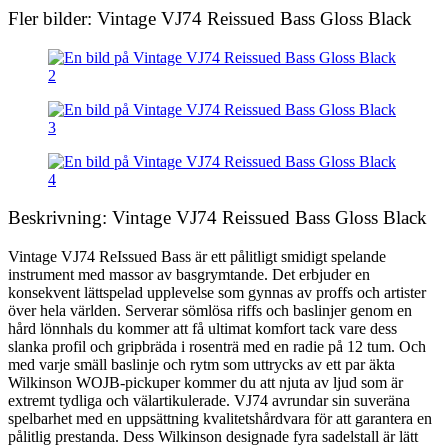
Fler bilder: Vintage VJ74 Reissued Bass Gloss Black
Beskrivning: Vintage VJ74 Reissued Bass Gloss Black
Vintage VJ74 ReIssued Bass är ett pålitligt smidigt spelande
instrument med massor av basgrymtande. Det erbjuder en
konsekvent lättspelad upplevelse som gynnas av proffs och artister
över hela världen. Serverar sömlösa riffs och baslinjer genom en
hård lönnhals du kommer att få ultimat komfort tack vare dess
slanka profil och gripbräda i rosenträ med en radie på 12 tum. Och
med varje smäll baslinje och rytm som uttrycks av ett par äkta
Wilkinson WOJB-pickuper kommer du att njuta av ljud som är
extremt tydliga och välartikulerade. VJ74 avrundar sin suveräna
spelbarhet med en uppsättning kvalitetshårdvara för att garantera en
pålitlig prestanda. Dess Wilkinson designade fyra sadelstall är lätt