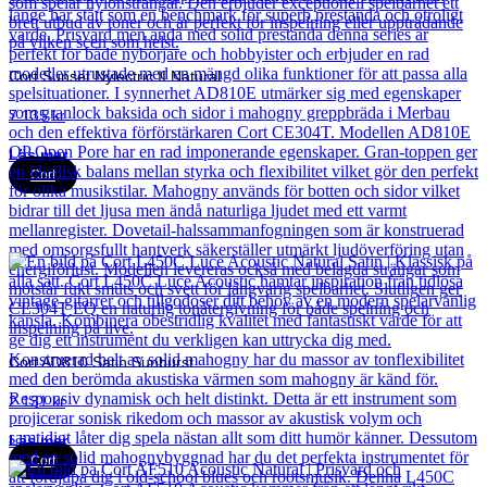
Cort Sunset Nylectric II Natural
7 135
kr
Läs mer
Cort
Cort AD810 Satin Sunburst
2 131
kr
Läs mer
Cort