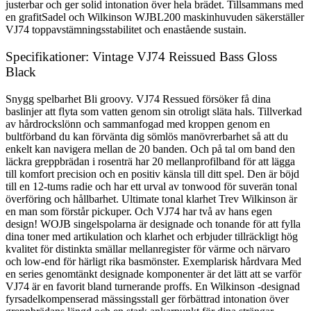
justerbar och ger solid intonation över hela brädet. Tillsammans med
en grafitSadel och Wilkinson WJBL200 maskinhuvuden säkerställer
VJ74 toppavstämningsstabilitet och enastående sustain.
Specifikationer: Vintage VJ74 Reissued Bass Gloss
Black
Snygg spelbarhet Bli groovy. VJ74 Ressued försöker få dina
baslinjer att flyta som vatten genom sin otroligt släta hals. Tillverkad
av hårdrockslönn och sammanfogad med kroppen genom en
bultförband du kan förvänta dig sömlös manövrerbarhet så att du
enkelt kan navigera mellan de 20 banden. Och på tal om band den
läckra greppbrädan i rosenträ har 20 mellanprofilband för att lägga
till komfort precision och en positiv känsla till ditt spel. Den är böjd
till en 12-tums radie och har ett urval av tonwood för suverän tonal
överföring och hållbarhet. Ultimate tonal klarhet Trev Wilkinson är
en man som förstår pickuper. Och VJ74 har två av hans egen
design! WOJB singelspolarna är designade och tonande för att fylla
dina toner med artikulation och klarhet och erbjuder tillräckligt hög
kvalitet för distinkta smällar mellanregister för värme och närvaro
och low-end för härligt rika basmönster. Exemplarisk hårdvara Med
en series genomtänkt designade komponenter är det lätt att se varför
VJ74 är en favorit bland turnerande proffs. En Wilkinson -designad
fyrsadelkompenserad mässingsstall ger förbättrad intonation över