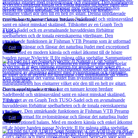
Cort Sunset Nylectric Deluxe Tobacco Sunburst
8 565
kr
Läs mer
Cort
Cort Sunset Nylectric II Black
7 135
kr
Läs mer
Cort