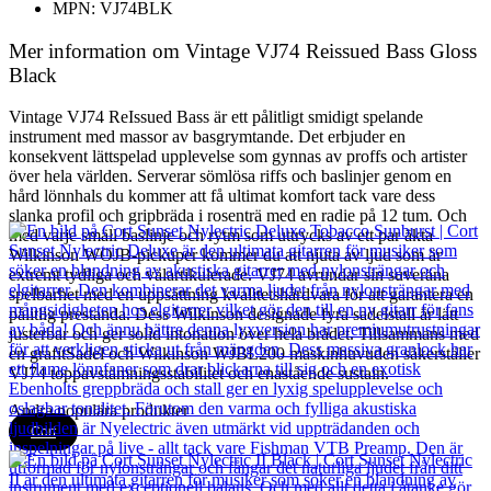
MPN: VJ74BLK
Mer information om Vintage VJ74 Reissued Bass Gloss
Black
Vintage VJ74 ReIssued Bass är ett pålitligt smidigt spelande
instrument med massor av basgrymtande. Det erbjuder en
konsekvent lättspelad upplevelse som gynnas av proffs och artister
över hela världen. Serverar sömlösa riffs och baslinjer genom en
hård lönnhals du kommer att få ultimat komfort tack vare dess
slanka profil och gripbräda i rosenträ med en radie på 12 tum. Och
med varje smäll baslinje och rytm som uttrycks av ett par äkta
Wilkinson WOJB-pickuper kommer du att njuta av ljud som är
extremt tydliga och välartikulerade. VJ74 avrundar sin suveräna
spelbarhet med en uppsättning kvalitetshårdvara för att garantera en
pålitlig prestanda. Dess Wilkinson designade fyra sadelstall är lätt
justerbar och ger solid intonation över hela brädet. Tillsammans med
en grafitSadel och Wilkinson WJBL200 maskinhuvuden säkerställer
VJ74 toppavstämningsstabilitet och enastående sustain.
Andra populära produkter
Cort