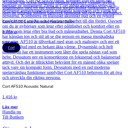
Cort L450C Luce Acoustic Natural Satin
4 704
kr
Läs mer
Cort
Cort AF510 Acoustic Natural
1 416
kr
Läs mer
Handla nu
Till Butiken