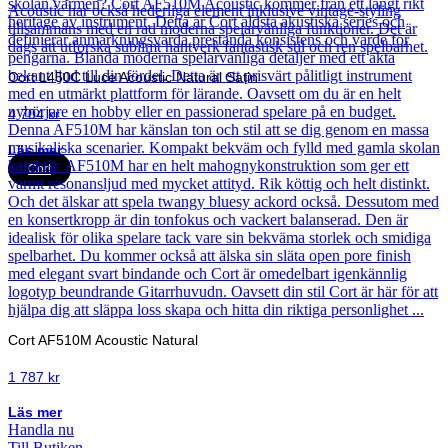
Cort L450C Luce Acoustic Natural Satin
4 704
kr
Läs mer
Cort
Cort AF510M Acoustic Natural
1 787
kr
Läs mer
Handla nu
Till Butiken