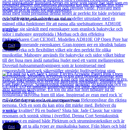
Cort SFX All Myrtlewood Brown Gloss
8 422
kr
Läs mer
Cort
Cort AD810-E Electro-Acoustic Open Pore
2 989
kr
Läs mer
Cort