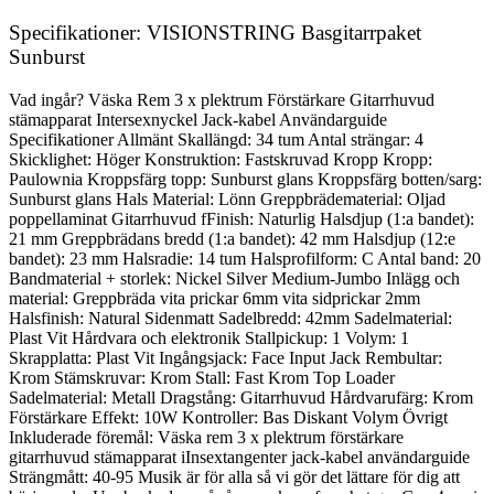
Specifikationer: VISIONSTRING Basgitarrpaket
Sunburst
Vad ingår? Väska Rem 3 x plektrum Förstärkare Gitarrhuvud
stämapparat Intersexnyckel Jack-kabel Användarguide
Specifikationer Allmänt Skallängd: 34 tum Antal strängar: 4
Skicklighet: Höger Konstruktion: Fastskruvad Kropp Kropp:
Paulownia Kroppsfärg topp: Sunburst glans Kroppsfärg botten/sarg:
Sunburst glans Hals Material: Lönn Greppbrädematerial: Oljad
poppellaminat Gitarrhuvud fFinish: Naturlig Halsdjup (1:a bandet):
21 mm Greppbrädans bredd (1:a bandet): 42 mm Halsdjup (12:e
bandet): 23 mm Halsradie: 14 tum Halsprofilform: C Antal band: 20
Bandmaterial + storlek: Nickel Silver Medium-Jumbo Inlägg och
material: Greppbräda vita prickar 6mm vita sidprickar 2mm
Halsfinish: Natural Sidenmatt Sadelbredd: 42mm Sadelmaterial:
Plast Vit Hårdvara och elektronik Stallpickup: 1 Volym: 1
Skrapplatta: Plast Vit Ingångsjack: Face Input Jack Rembultar:
Krom Stämskruvar: Krom Stall: Fast Krom Top Loader
Sadelmaterial: Metall Dragstång: Gitarrhuvud Hårdvarufärg: Krom
Förstärkare Effekt: 10W Kontroller: Bas Diskant Volym Övrigt
Inkluderade föremål: Väska rem 3 x plektrum förstärkare
gitarrhuvud stämapparat iInsextangenter jack-kabel användarguide
Strängmått: 40-95 Musik är för alla så vi gör det lättare för dig att