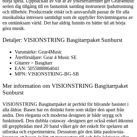
börja spela. Uppbackad av vår år av yrkeserfarenhet ger Gear4music
serien dig tillgång till en fantastisk samling instrument ljudutrustning
och tillbehör. Producerade etiskt och ansvarsfullt passar de för alla
musikaliska intressen samtidigt som de uppfyller förväntningarna av
en omtänksam värld. Det har aldrig funnits en bättre tid att börja
göra musik.
Detaljer: VISIONSTRING Basgitarrpaket Sunburst
Varumärke: Gear4Music
Återförsäljare: Gear 4 Music SE
Gitarrer > Basgitarr
EAN: 5055888864041
MPN: VISIONSTRING-BG-SB
Mer information om VISIONSTRING Basgitarrpaket
Sunburst
VISIONSTRING Basgitarrpaket är perfekt för blivande basister i
alla åldrar. Basen har en distinkt form som skiljer den apart från
andra. Den eleganta och moderna designen är både snygg och
funktionell. Den dubbla cutaway -designen ger också enkel åtkomst
till greppbrädan med 20 band vilket gör det enkelt för spelaren att
utforska och experimentera. Dessutom gör den lätta paulownia-