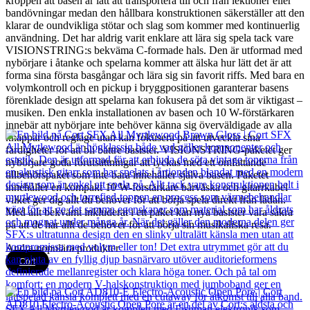
kroppen att basen är lätt att transportera till och från lektioner eller
bandövningar medan den hållbara konstruktionen säkerställer att den
klarar de oundvikliga stötar och slag som kommer med kontinuerlig
användning. Det har aldrig varit enklare att lära sig spela tack vare
VISIONSTRING:s bekväma C-formade hals. Den är utformad med
nybörjare i åtanke och spelarna kommer att älska hur lätt det är att
forma sina första basgångar och lära sig sin favorit riffs. Med bara en
volymkontroll och en pickup i bryggpositionen garanterar basens
förenklade design att spelarna kan fokusera på det som är viktigast –
musiken. Den enkla installationen av basen och 10 W-förstärkaren
innebär att nybörjare inte behöver känna sig överväldigade av alla
knappar och reglage utan kan fokusera på att utveckla sina
färdigheter för att bli bättre basister. VISIONSTRING-paketet ger
nybörjare goda förutsättningar att lyckas med ett omfattande
tillbehörspaket som inte bara innehåller själva basen. Paketet
innehåller en kompakt 10 W-förstärkare bärväska och gitarrkabel
vilket ger dig allt du behöver för att börja spela direkt från lådan.
Med allt bekvämt inkluderat i ett paket kan nya basister vara säkra
på att de har allt de behöver för att börja sin musikaliska resa.
Andra populära produkter
Cort