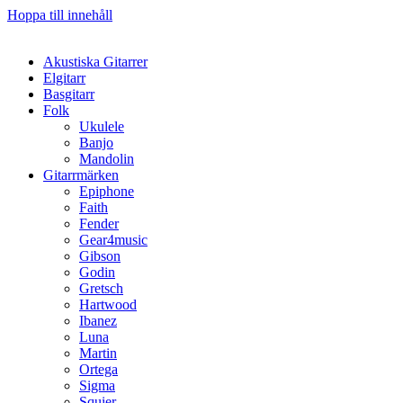
Hoppa till innehåll
Akustiska Gitarrer
Elgitarr
Basgitarr
Folk
Ukulele
Banjo
Mandolin
Gitarrmärken
Epiphone
Faith
Fender
Gear4music
Gibson
Godin
Gretsch
Hartwood
Ibanez
Luna
Martin
Ortega
Sigma
Squier