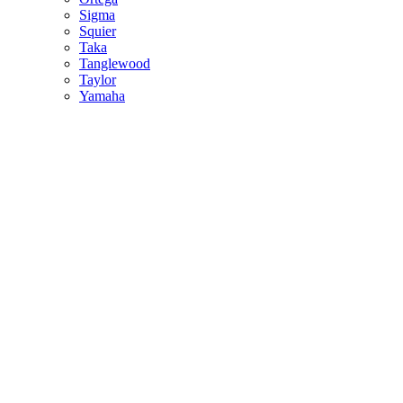
Sigma
Squier
Taka
Tanglewood
Taylor
Yamaha