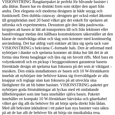
VISIONSTRING Basgitarrpaket är perfekt för blivande basister i
alla åldrar. Basen har en distinkt form som skiljer den apart från
andra. Den eleganta och moderna designen är både snygg och
funktionell. Den dubbla cutaway -designen ger också enkel åtkomst
till greppbrädan med 20 band vilket gör det enkelt för spelaren att
utforska och experimentera. Dessutom gör den lätta paulownia-
kroppen att basen är lätt att transportera till och från lektioner eller
bandövningar medan den hållbara konstruktionen säkerställer att den
klarar de oundvikliga stötar och slag som kommer med kontinuerlig
användning. Det har aldrig varit enklare att lära sig spela tack vare
VISIONSTRING:s bekväma C-formade hals. Den är utformad med
nybörjare i åtanke och spelarna kommer att älska hur lätt det är att
forma sina första basgångar och lära sig sin favorit riffs. Med bara en
volymkontroll och en pickup i bryggpositionen garanterar basens
förenklade design att spelarna kan fokusera på det som är viktigast –
musiken. Den enkla installationen av basen och 10 W-förstärkaren
innebär att nybörjare inte behöver känna sig överväldigade av alla
knappar och reglage utan kan fokusera på att utveckla sina
färdigheter för att bli bättre basister. VISIONSTRING-paketet ger
nybörjare goda förutsättningar att lyckas med ett omfattande
tillbehörspaket som inte bara innehåller själva basen. Paketet
innehåller en kompakt 10 W-förstärkare bärväska och gitarrkabel
vilket ger dig allt du behöver för att börja spela direkt från lådan.
Med allt bekvämt inkluderat i ett paket kan nya basister vara säkra
på att de har allt de behöver för att börja sin musikaliska resa.