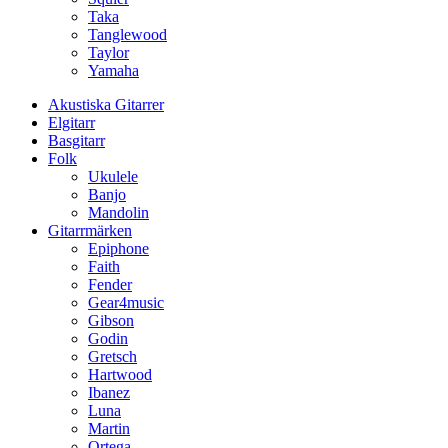
Taka
Tanglewood
Taylor
Yamaha
Akustiska Gitarrer
Elgitarr
Basgitarr
Folk
Ukulele
Banjo
Mandolin
Gitarrmärken
Epiphone
Faith
Fender
Gear4music
Gibson
Godin
Gretsch
Hartwood
Ibanez
Luna
Martin
Ortega