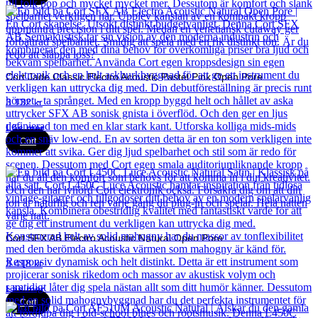
Cort Jade Classic Electro Acoustic Pastel Pink Open Pore
3 132
kr
Läs mer
Cort
Cort SFX AB Electro Acoustic Natural Open Pore
3 418
kr
Läs mer
Cort