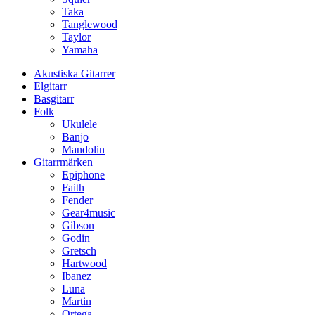
Taka
Tanglewood
Taylor
Yamaha
Akustiska Gitarrer
Elgitarr
Basgitarr
Folk
Ukulele
Banjo
Mandolin
Gitarrmärken
Epiphone
Faith
Fender
Gear4music
Gibson
Godin
Gretsch
Hartwood
Ibanez
Luna
Martin
Ortega