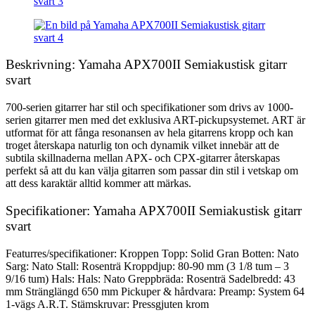
Beskrivning: Yamaha APX700II Semiakustisk gitarr
svart
700-serien gitarrer har stil och specifikationer som drivs av 1000-
serien gitarrer men med det exklusiva ART-pickupsystemet. ART är
utformat för att fånga resonansen av hela gitarrens kropp och kan
troget återskapa naturlig ton och dynamik vilket innebär att de
subtila skillnaderna mellan APX- och CPX-gitarrer återskapas
perfekt så att du kan välja gitarren som passar din stil i vetskap om
att dess karaktär alltid kommer att märkas.
Specifikationer: Yamaha APX700II Semiakustisk gitarr
svart
Featurres/specifikationer: Kroppen Topp: Solid Gran Botten: Nato
Sarg: Nato Stall: Rosenträ Kroppdjup: 80-90 mm (3 1/8 tum – 3
9/16 tum) Hals: Hals: Nato Greppbräda: Rosenträ Sadelbredd: 43
mm Stränglängd 650 mm Pickuper & hårdvara: Preamp: System 64
1-vägs A.R.T. Stämskruvar: Pressgjuten krom