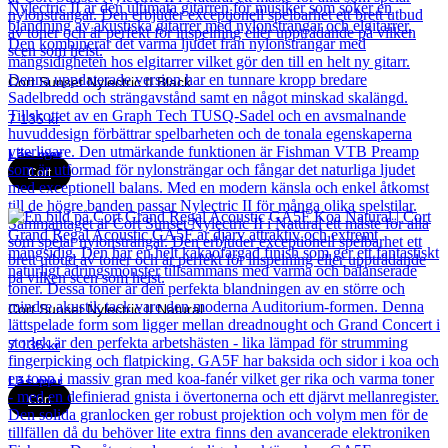
Cort Sunset Nylectric II Black
7 135
kr
Läs mer
Cort
Cort Sunset Nylectric II Natural
7 135
kr
Läs mer
Cort