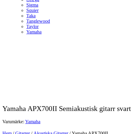
Sigma
Squier
Taka
Tanglewood
Taylor
Yamaha
Yamaha APX700II Semiakustisk gitarr svart
Varumärke:
Yamaha
Hem
/
Gitarrer
/
Akustiska Gitarrer
/ Yamaha APX700II