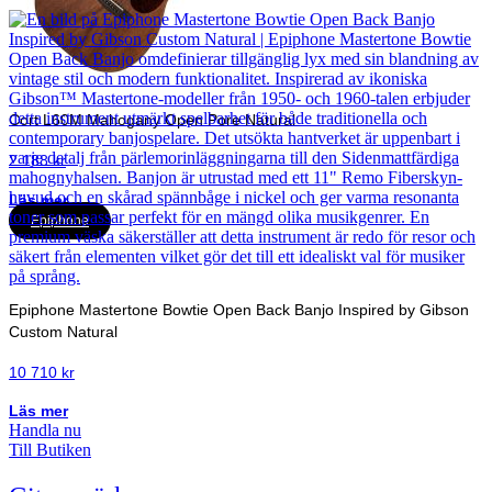
Cort L60M Mahogany Open Pore Natural
2 188
kr
Läs mer
Epiphone
Epiphone Mastertone Bowtie Open Back Banjo Inspired by Gibson
Custom Natural
10 710
kr
Läs mer
Handla nu
Till Butiken