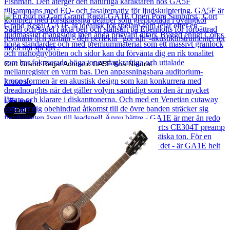
Cort Grand Regal Acoustic GA5F Koa Natural
7 850
kr
Läs mer
Cort
Cort Grand Regal GA1E Open Pore Sunburst
3 575
kr
Läs mer
Cort