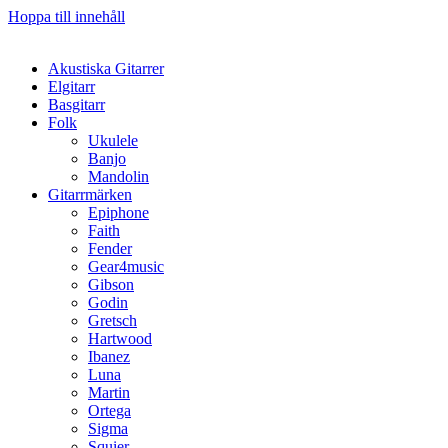
Hoppa till innehåll
Akustiska Gitarrer
Elgitarr
Basgitarr
Folk
Ukulele
Banjo
Mandolin
Gitarrmärken
Epiphone
Faith
Fender
Gear4music
Gibson
Godin
Gretsch
Hartwood
Ibanez
Luna
Martin
Ortega
Sigma
Squier