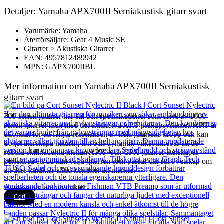
Detaljer: Yamaha APX700II Semiakustisk gitarr svart
Varumärke: Yamaha
Återförsäljare: Gear 4 Music SE
Gitarrer > Akustiska Gitarrer
EAN: 4957812489942
MPN: GAPX700IIBL
Mer information om Yamaha APX700II Semiakustisk
gitarr svart
700-serien gitarrer har stil och specifikationer som drivs av 1000-
serien gitarrer men med det exklusiva ART-pickupsystemet. ART är
utformat för att fånga resonansen av hela gitarrens kropp och kan
troget återskapa naturlig ton och dynamik vilket innebär att de
subtila skillnaderna mellan APX- och CPX-gitarrer återskapas
perfekt så att du kan välja gitarren som passar din stil i vetskap om
att dess karaktär alltid kommer att märkas.
Andra populära produkter
Cort