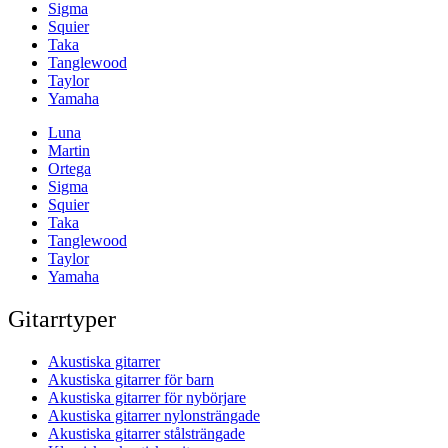
Sigma
Squier
Taka
Tanglewood
Taylor
Yamaha
Luna
Martin
Ortega
Sigma
Squier
Taka
Tanglewood
Taylor
Yamaha
Gitarrtyper
Akustiska gitarrer
Akustiska gitarrer för barn
Akustiska gitarrer för nybörjare
Akustiska gitarrer nylonsträngade
Akustiska gitarrer stålsträngade