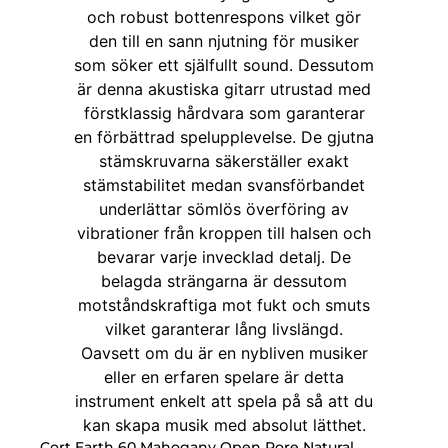
Cort Earth 60 Mahogany Open Pore Natural