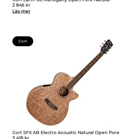
2 846
kr
Läs mer
Cort
Cort SFX AB Electro Acoustic Natural Open Pore
3 418
kr