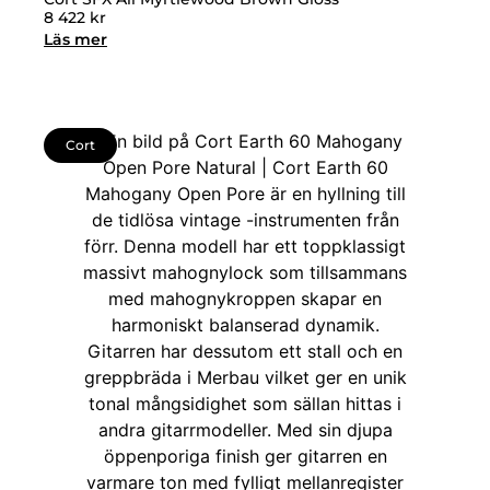
8 422
kr
Läs mer
Cort