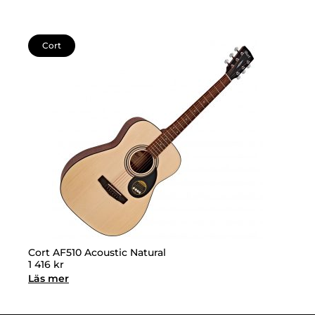
Cort
Cort AF510 Acoustic Natural
1 416
kr
Läs mer