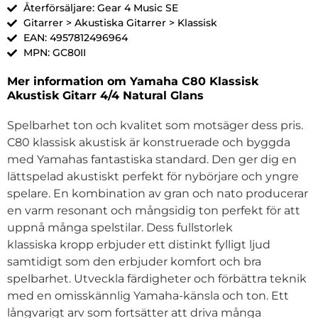
Återförsäljare: Gear 4 Music SE
Gitarrer > Akustiska Gitarrer > Klassisk
EAN: 4957812496964
MPN: GC80II
Mer information om Yamaha C80 Klassisk
Akustisk Gitarr 4/4 Natural Glans
Spelbarhet ton och kvalitet som motsäger dess pris.
C80 klassisk akustisk är konstruerade och byggda
med Yamahas fantastiska standard. Den ger dig en
lättspelad akustiskt perfekt för nybörjare och yngre
spelare. En kombination av gran och nato producerar
en varm resonant och mångsidig ton perfekt för att
uppnå många spelstilar. Dess fullstorlek
klassiska kropp erbjuder ett distinkt fylligt ljud
samtidigt som den erbjuder komfort och bra
spelbarhet. Utveckla färdigheter och förbättra teknik
med en omisskännlig Yamaha-känsla och ton. Ett
långvarigt arv som fortsätter att driva många