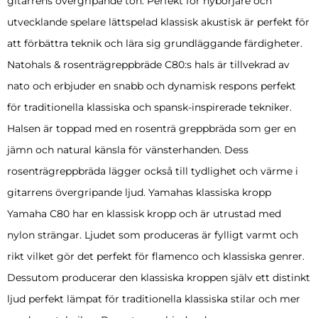
gitarrens övergripande ton. Perfekt för nybörjare och
utvecklande spelare lättspelad klassisk akustisk är perfekt för
att förbättra teknik och lära sig grundläggande färdigheter.
Natohals & rosenträgreppbräde C80:s hals är tillvekrad av
nato och erbjuder en snabb och dynamisk respons perfekt
för traditionella klassiska och spansk-inspirerade tekniker.
Halsen är toppad med en rosenträ greppbräda som ger en
jämn och natural känsla för vänsterhanden. Dess
rosenträgreppbräda lägger också till tydlighet och värme i
gitarrens övergripande ljud. Yamahas klassiska kropp
Yamaha C80 har en klassisk kropp och är utrustad med
nylon strängar. Ljudet som produceras är fylligt varmt och
rikt vilket gör det perfekt för flamenco och klassiska genrer.
Dessutom producerar den klassiska kroppen själv ett distinkt
ljud perfekt lämpat för traditionella klassiska stilar och mer