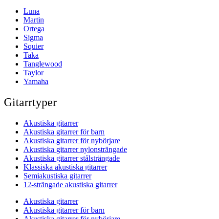
Luna
Martin
Ortega
Sigma
Squier
Taka
Tanglewood
Taylor
Yamaha
Gitarrtyper
Akustiska gitarrer
Akustiska gitarrer för barn
Akustiska gitarrer för nybörjare
Akustiska gitarrer nylonsträngade
Akustiska gitarrer stålsträngade
Klassiska akustiska gitarrer
Semiakustiska gitarrer
12-strängade akustiska gitarrer
Akustiska gitarrer
Akustiska gitarrer för barn
Akustiska gitarrer för nybörjare