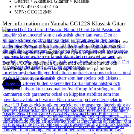
Gitarrer > Akustiska Gitarrer > Klassisk
EAN: 4957812472166
MPN: GCG122MS
Mer information om Yamaha CG122S Klassisk Gitarr
Natural
Yamaha CG122 har förbättrad akustisk prestanda tack vare det nya
stallet med en matt finish instrumentetts mindre stallplatta bättre
sadelpassning och GC-stagning. De nya CG-gitarrerna har även en
matt finish 3-delars GC-formad hals med 02. mm lägre mekanik.
Den nya CG är enkel men elegant med ett mindre huvud och
rosettdesign. Gitarren kan skilja sig från gitarren på bilden
Andra populära produkter
Cort