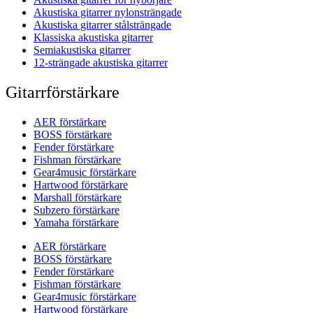
Akustiska gitarrer nylonsträngade
Akustiska gitarrer stålsträngade
Klassiska akustiska gitarrer
Semiakustiska gitarrer
12-strängade akustiska gitarrer
Gitarrförstärkare
AER förstärkare
BOSS förstärkare
Fender förstärkare
Fishman förstärkare
Gear4music förstärkare
Hartwood förstärkare
Marshall förstärkare
Subzero förstärkare
Yamaha förstärkare
AER förstärkare
BOSS förstärkare
Fender förstärkare
Fishman förstärkare
Gear4music förstärkare
Hartwood förstärkare