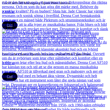
Cort Earth 60 Mahogany Open Pore Natural
2 846
kr
Läs mer
Cort
Cort Jade Classic Electro Acoustic Pastel Pink Open Pore
3 132
kr
Läs mer
Cort
Cort AF510 Acoustic Natural