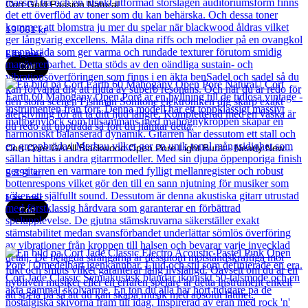
Cort Gold Passion Natural
19 061
kr
Läs mer
Cort
Cort Core GA All Blackwood Open Pore Light Burst - Nearly New
5 891
kr
Läs mer
Cort