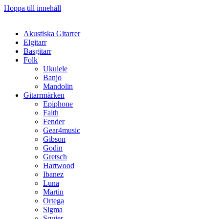
Hoppa till innehåll
Akustiska Gitarrer
Elgitarr
Basgitarr
Folk
Ukulele
Banjo
Mandolin
Gitarrmärken
Epiphone
Faith
Fender
Gear4music
Gibson
Godin
Gretsch
Hartwood
Ibanez
Luna
Martin
Ortega
Sigma
Squier