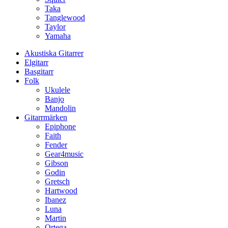
Taka
Tanglewood
Taylor
Yamaha
Akustiska Gitarrer
Elgitarr
Basgitarr
Folk
Ukulele
Banjo
Mandolin
Gitarrmärken
Epiphone
Faith
Fender
Gear4music
Gibson
Godin
Gretsch
Hartwood
Ibanez
Luna
Martin
Ortega