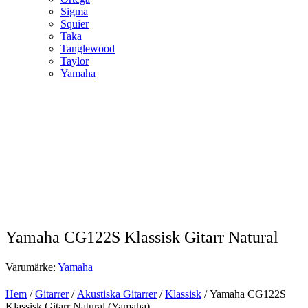
Sigma
Squier
Taka
Tanglewood
Taylor
Yamaha
Yamaha CG122S Klassisk Gitarr Natural
Varumärke:
Yamaha
Hem
/
Gitarrer
/
Akustiska Gitarrer
/
Klassisk
/ Yamaha CG122S
Klassisk Gitarr Natural (Yamaha)