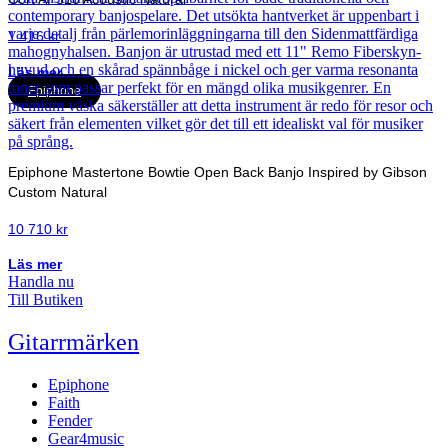
1 416
kr
Läs mer
Epiphone
Epiphone Mastertone Bowtie Open Back Banjo Inspired by Gibson
Custom Natural
10 710
kr
Läs mer
Handla nu
Till Butiken
Gitarrmärken
Epiphone
Faith
Fender
Gear4music