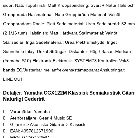
sidor: Nato Toppfinish: Matt Kroppsbindning: Svart + Natur Hals och
Greppbräda Halsmaterial: Nato Greppbräda Material: Valnöt
Greppbrädans Radie: Platt Sadelmaterial: Urea Sadelbredd: 52 mm
(2 1/16 tum) Halsfinish: Matt Hårdvara Stallmaterial: Valnöt
Stallsadlar: Inga Sadelmaterial: Urea Plektrumskydd: Inget
Soundhole Inlay: Dekal Strängar: Diskanter: Hög / Basar: Medium
(Yamaha S10) Elektronik Elektronik: SYSTEM73 Kontroller: Vol/3-
bands EQ/Justerbar mellanfrekvens/stämapparat Anslutningar:
LINE OUT
Detaljer: Yamaha CGX122M Klassisk Semiakustisk Gitarr
Naturligt Cederträ
Varumärke: Yamaha
Återförsäljare: Gear 4 Music SE
Gitarrer > Akustiska Gitarrer > Klassisk
EAN: 4957812671996
MPN: GCGX122MC