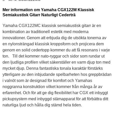
Mer information om Yamaha CGX122M Klassisk
Semiakustisk Gitarr Naturligt Cederträ
Yamaha CGX122MC klassisk semiakustisk gitarr är en
kombination av traditionell estetik med moderna
innovationer. Genom att erbjuda dig de utsökta tonerna av
en nylonsträngad klassisk kroppsform och projicera dem
genom en solid cedertopp kommer du att få resonans i varje
ton. Till det kommer nato-ryggar och sidor som rundar ut
den ljudliga profilen vilket säkerställer en varm djup ton med
mycket djup. Denna fantastiska tonala karaktär förstärks
ytterligare av den inbjudande spelbarheten hos greppbrädan
i valnöt som är designad för komfort och Yamahas
noggranna konstruktion vilket kommer från många år av
erfarenhet. Och för att ge dig flexibilitet har CGX ett inbyggt
pickupsystem med inbyggd stämapparat för att förbättra ditt
naturliga ljud och hålla dig stämd hela tiden.