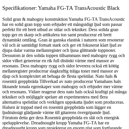
Specifikationer: Yamaha FG-TA TransAcoustic Black
Solid gran & mahogny konstruktion Yamaha FG-TA TransAcoustic
har en solid gran topp som erbjuder ett mångsidigt ljud som passar
perfekt för ett brett utbud av stilar och tekniker. Dess solida gran
topp ger en skarp och artikulera ton samt producerar ett brett
dynamiskt omfång. Gran är ganska elastisk i naturen som resonerar
väl och är samtidigt fortsatt stark och ger ett fokuserat klart ljud av
djupa dalar varma mellanregister och ljusa glittrande toppnoter.
Dessutom är den solida toppen tillsammans med mahogny rygg och
sidor vilket genererar en rik full distinkt värme med massor av
resonans. Dess mahogny rygg och sidor leverera också ett köttig
mellanregister producerar slagkraftig träiga toner med massor av
djup och komplexitet att behaga de flesta spelstilar. Nato hals &
rosenträ greppbräda Tillverkad av nato producerar Yamahans hals
liknande tonala egenskaper som mahogny och erbjuder mer värme
och resonans. Vidare reagerar dess nato hals också kraftigt på många
tekniker och möjliggör spelare att experimentera med flera
alternativa spelstilar och verkligen uppskatta ljudet som produceras.
Halsen är toppad med en rosenträ greppbräda som lägger en
ljudmässigt glädjande värme till gitarrens övergripande ljud.
Förutom detta ger dess Rosenträ greppbräda en slät och energisk
spelupplevelse. Dreadnought kropp Yamaha FG-TA har en
dreadnought kropp som projekterar en enorm röst som fortfarande