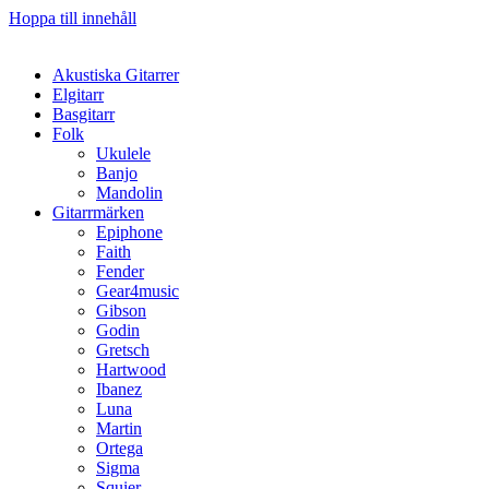
Hoppa till innehåll
Akustiska Gitarrer
Elgitarr
Basgitarr
Folk
Ukulele
Banjo
Mandolin
Gitarrmärken
Epiphone
Faith
Fender
Gear4music
Gibson
Godin
Gretsch
Hartwood
Ibanez
Luna
Martin
Ortega
Sigma
Squier