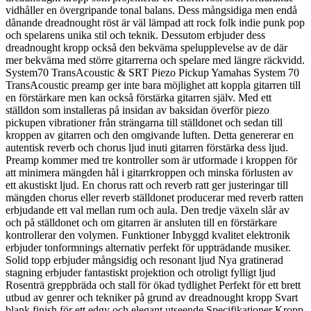
vidhåller en övergripande tonal balans. Dess mångsidiga men endå
dånande dreadnought röst är väl lämpad att rock folk indie punk pop
och spelarens unika stil och teknik. Dessutom erbjuder dess
dreadnought kropp också den bekväma spelupplevelse av de där
mer bekväma med större gitarrerna och spelare med längre räckvidd.
System70 TransAcoustic & SRT Piezo Pickup Yamahas System 70
TransAcoustic preamp ger inte bara möjlighet att koppla gitarren till
en förstärkare men kan också förstärka gitarren själv. Med ett
ställdon som installeras på insidan av baksidan överför piezo
pickupen vibrationer från strängarna till ställdonet och sedan till
kroppen av gitarren och den omgivande luften. Detta genererar en
autentisk reverb och chorus ljud inuti gitarren förstärka dess ljud.
Preamp kommer med tre kontroller som är utformade i kroppen för
att minimera mängden hål i gitarrkroppen och minska förlusten av
ett akustiskt ljud. En chorus ratt och reverb ratt ger justeringar till
mängden chorus eller reverb ställdonet producerar med reverb ratten
erbjudande ett val mellan rum och aula. Den tredje växeln slår av
och på ställdonet och om gitarren är ansluten till en förstärkare
kontrollerar den volymen. Funktioner Inbyggd kvalitet elektronik
erbjuder tonformnings alternativ perfekt för uppträdande musiker.
Solid topp erbjuder mångsidig och resonant ljud Nya gratinerad
stagning erbjuder fantastiskt projektion och otroligt fylligt ljud
Rosenträ greppbräda och stall för ökad tydlighet Perfekt för ett brett
utbud av genrer och tekniker på grund av dreadnought kropp Svart
blank finish för ett edgy och elegant utseende Specifikationer Kropp