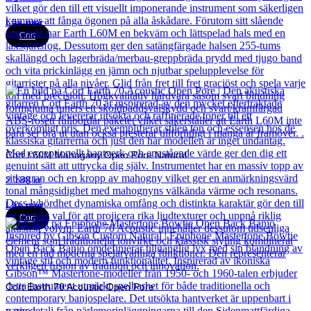
Läs mer
Cort
Cort L60M Mahogany Open Pore Natural
2 188
kr
Läs mer
Cort
Cort Earth 70 Acoustic Open Pore