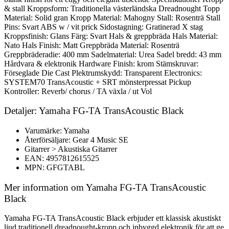
& stall Kroppsform: Traditionella västerländska Dreadnought Topp
Material: Solid gran Kropp Material: Mahogny Stall: Rosenträ Stall
Pins: Svart ABS w / vit prick Sidostagning: Gratinerad X stag
Kroppsfinish: Glans Färg: Svart Hals & greppbräda Hals Material:
Nato Hals Finish: Matt Greppbräda Material: Rosenträ
Greppbräderadie: 400 mm Sadelmaterial: Urea Sadel bredd: 43 mm
Hårdvara & elektronik Hardware Finish: krom Stämskruvar:
Förseglade Die Cast Plektrumskydd: Transparent Electronics:
SYSTEM70 TransAcoustic + SRT mönsterpressat Pickup
Kontroller: Reverb/ chorus / TA växla / ut Vol
Detaljer: Yamaha FG-TA TransAcoustic Black
Varumärke: Yamaha
Återförsäljare: Gear 4 Music SE
Gitarrer > Akustiska Gitarrer
EAN: 4957812615525
MPN: GFGTABL
Mer information om Yamaha FG-TA TransAcoustic
Black
Yamaha FG-TA TransAcoustic Black erbjuder ett klassisk akustiskt
ljud traditionell dreadnought-kropp och inbyggd elektronik för att ge