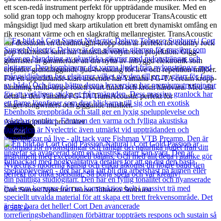
ett scen-redå instrument perfekt för uppträdande musiker. Med en
solid gran topp och mahogny kropp producerar TransAcoustic ett
mångsidigt ljud med skarp artikulation ett brett dynamiskt omfång en
rik resonant värme och en slagkraftig mellanregister. TransAcoustic
har dessutom en dreadnought-kropp som är perfekt för country rock
pop folkmusik samt har fantastisk volym och projektion. Gigg-
gitarrister är garanterade att dra nytta av inbyggd elektronik som
erbjuder grundläggande ljud-tweaking för live och repetition miljöer.
För ett uppträdande-klart utseende har Yamaha FG-TA cream kropp-
bindning multi-stripe rosett svart finish och krom hårdvara. Med allt
detta är den Yamaha FG-TA TransAcoustic perfekt för
singer/songwriters och giggande musiker.
Andra populära produkter
Cort
Cort Sunset Nylectric Deluxe Tobacco Sunburst
8 565
kr