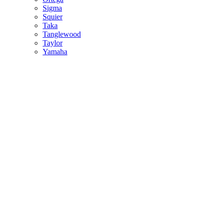
Sigma
Squier
Taka
Tanglewood
Taylor
Yamaha