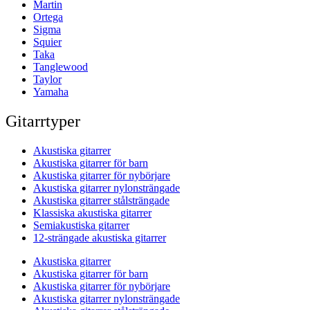
Martin
Ortega
Sigma
Squier
Taka
Tanglewood
Taylor
Yamaha
Gitarrtyper
Akustiska gitarrer
Akustiska gitarrer för barn
Akustiska gitarrer för nybörjare
Akustiska gitarrer nylonsträngade
Akustiska gitarrer stålsträngade
Klassiska akustiska gitarrer
Semiakustiska gitarrer
12-strängade akustiska gitarrer
Akustiska gitarrer
Akustiska gitarrer för barn
Akustiska gitarrer för nybörjare
Akustiska gitarrer nylonsträngade