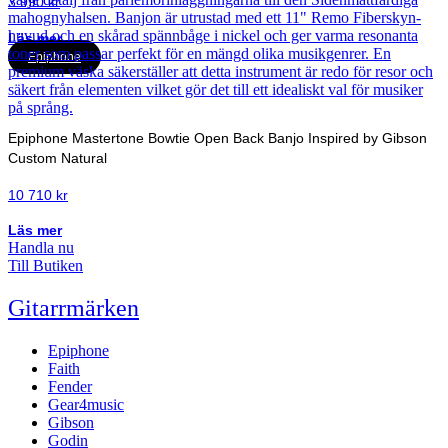
3 990
kr
Läs mer
Epiphone
Epiphone Mastertone Bowtie Open Back Banjo Inspired by Gibson
Custom Natural
10 710
kr
Läs mer
Handla nu
Till Butiken
Gitarrmärken
Epiphone
Faith
Fender
Gear4music
Gibson
Godin