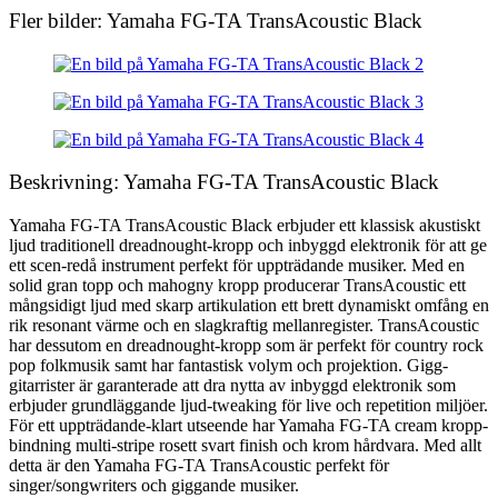
Fler bilder: Yamaha FG-TA TransAcoustic Black
Beskrivning: Yamaha FG-TA TransAcoustic Black
Yamaha FG-TA TransAcoustic Black erbjuder ett klassisk akustiskt
ljud traditionell dreadnought-kropp och inbyggd elektronik för att ge
ett scen-redå instrument perfekt för uppträdande musiker. Med en
solid gran topp och mahogny kropp producerar TransAcoustic ett
mångsidigt ljud med skarp artikulation ett brett dynamiskt omfång en
rik resonant värme och en slagkraftig mellanregister. TransAcoustic
har dessutom en dreadnought-kropp som är perfekt för country rock
pop folkmusik samt har fantastisk volym och projektion. Gigg-
gitarrister är garanterade att dra nytta av inbyggd elektronik som
erbjuder grundläggande ljud-tweaking för live och repetition miljöer.
För ett uppträdande-klart utseende har Yamaha FG-TA cream kropp-
bindning multi-stripe rosett svart finish och krom hårdvara. Med allt
detta är den Yamaha FG-TA TransAcoustic perfekt för
singer/songwriters och giggande musiker.