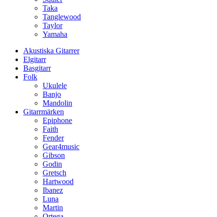
Taka
Tanglewood
Taylor
Yamaha
Akustiska Gitarrer
Elgitarr
Basgitarr
Folk
Ukulele
Banjo
Mandolin
Gitarrmärken
Epiphone
Faith
Fender
Gear4music
Gibson
Godin
Gretsch
Hartwood
Ibanez
Luna
Martin
Ortega