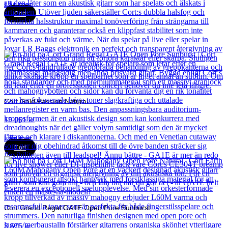
Läs mer
Cort
Cort Gold Passion Natural
19 061
kr
Läs mer
Cort
Cort Grand Regal GA1E Open Pore Sunburst
3 575
kr