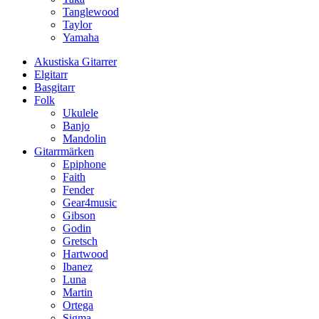
Tanglewood
Taylor
Yamaha
Akustiska Gitarrer
Elgitarr
Basgitarr
Folk
Ukulele
Banjo
Mandolin
Gitarrmärken
Epiphone
Faith
Fender
Gear4music
Gibson
Godin
Gretsch
Hartwood
Ibanez
Luna
Martin
Ortega
Sigma