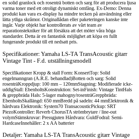
en solid granlock och rosenträ botten och sarg för att producera ljusa
varma toner med ett otroligt dynamiskt omfång. Ex-Demo: Denna
produkt kan vara ex-display ha mindre tecken på användning eller
lätta ytliga skråmor. Originallådan eller paketeringen kanske inte
ingår. Varje objekt har kontrollerats av vårt team av
reparationstekniker för att försäkra att det möter våra höga
standarder. Detta är en fantastisk möjlighet att köpa en fullt
fungerande produkt till ett nedsatt pris.
Specifikationer: Yamaha LS-TA TransAcoustic gitarr
Vintage Tint - F.d. utställningsmodell
Specifikationer Kropp & stall Form: KonsertTop: Solid
engelmanngran (A.R.E. behandlad)Botten och sarg: Solid
rosenträKroppdjup: 100 mm – 120mmStagning: Modifierade icke-
uddigStall: EbenholtsKonstruktion: Set-inFinish: Vintage TintHals
& greppbräda Hals: 5-lager mahogny/rosenträGreppbräda:
EbenholtsSkallängd: 650 mmBredd på sadeln: 44 mmElektronik &
hårdvara Elektronik: System70 TransacousticPickup: SRT
PiezoKontroller: Reverb ChorusTA strömbrytare / line-out
volymStämskruvar: Pressgjuten Hårdvara: GuldFodral: Semi-
HardcaseInnehåller: 2 x AA batterier
Detaljer: Yamaha LS-TA TransAcoustic gitarr Vintage