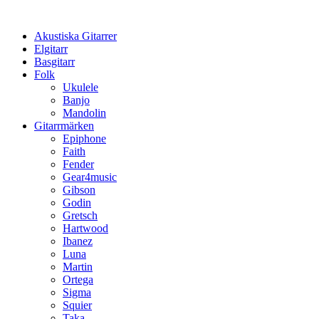
Hoppa
till
Akustiska Gitarrer
innehåll
Elgitarr
Basgitarr
Folk
Ukulele
Banjo
Mandolin
Gitarrmärken
Epiphone
Faith
Fender
Gear4music
Gibson
Godin
Gretsch
Hartwood
Ibanez
Luna
Martin
Ortega
Sigma
Squier
Taka