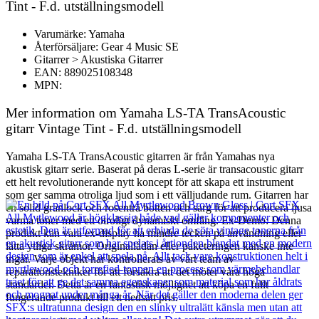
Tint - F.d. utställningsmodell
Varumärke: Yamaha
Återförsäljare: Gear 4 Music SE
Gitarrer > Akustiska Gitarrer
EAN: 889025108348
MPN:
Mer information om Yamaha LS-TA TransAcoustic
gitarr Vintage Tint - F.d. utställningsmodell
Yamaha LS-TA TransAcoustic gitarren är från Yamahas nya
akustisk gitarr serie. Baserat på deras L-serie är transacoustic gitarr
ett helt revolutionerande nytt koncept för att skapa ett instrument
som ger samma otroliga ljud som i ett välljudande rum. Gitarren har
en solid granlock och rosenträ botten och sarg för att producera ljusa
varma toner med ett otroligt dynamiskt omfång. Ex-Demo: Denna
produkt kan vara ex-display ha mindre tecken på användning eller
lätta ytliga skråmor. Originallådan eller paketeringen kanske inte
ingår. Varje objekt har kontrollerats av vårt team av
reparationstekniker för att försäkra att det möter våra höga
standarder. Detta är en fantastisk möjlighet att köpa en fullt
fungerande produkt till ett nedsatt pris.