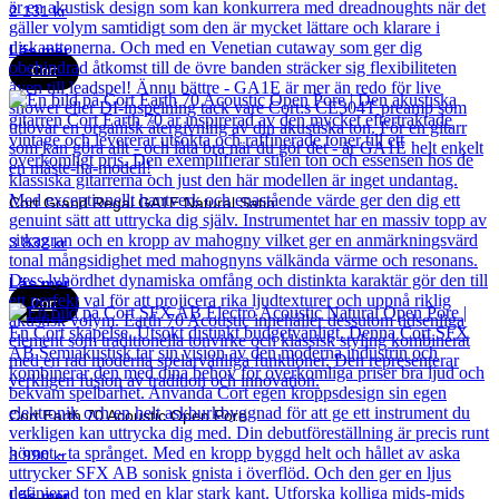
2 131
kr
Läs mer
Cort
Cort Grand Regal GA1E Natural Satin
3 832
kr
Läs mer
Cort
Cort Earth 70 Acoustic Open Pore
3 990
kr
Läs mer