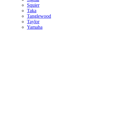
Squier
Taka
Tanglewood
Taylor
Yamaha