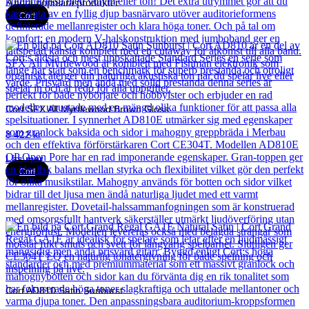
Andra populära produkter
Cort
Cort SFX All Myrtlewood Brown Gloss
8 422
kr
Läs mer
Cort
Cort AD810 Satin Sunburst