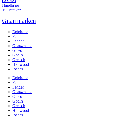
Läs mer
Handla nu
Till Butiken
Gitarrmärken
Epiphone
Faith
Fender
Gear4music
Gibson
Godin
Gretsch
Hartwood
Ibanez
Epiphone
Faith
Fender
Gear4music
Gibson
Godin
Gretsch
Hartwood
Ibanez