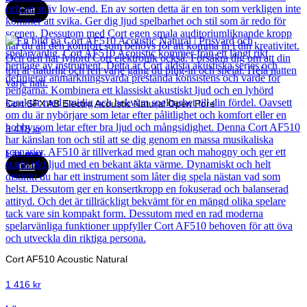
Cort
Cort SFX AB Electro Acoustic Natural Open Pore
3 418
kr
Läs mer
Cort
Cort AF510 Acoustic Natural
1 416
kr