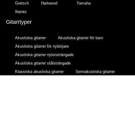
Gretsch
Hartwood
Yamaha
Ibanez
Gitarrtyper
Akustiska gitarrer
Akustiska gitarrer för barn
Akustiska gitarrer för nybörjare
Akustiska gitarrer nylonsträngade
Akustiska gitarrer stålsträngade
Klassiska akustiska gitarrer
Semiakustiska gitarrer
12-strängade akustiska gitarrer
Gitarrförstärkare
AER förstärkare
BOSS förstärkare
Fender förstärkare
Fishman förstärkare
Gear4music förstärkare
Hartwood förstärkare
Marshall förstärkare
Subzero förstärkare