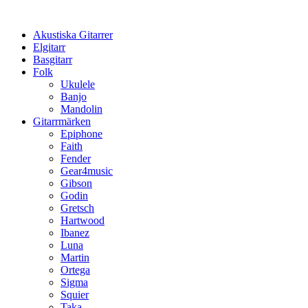
Hoppa
till
Akustiska Gitarrer
innehåll
Elgitarr
Basgitarr
Folk
Ukulele
Banjo
Mandolin
Gitarrmärken
Epiphone
Faith
Fender
Gear4music
Gibson
Godin
Gretsch
Hartwood
Ibanez
Luna
Martin
Ortega
Sigma
Squier
Taka