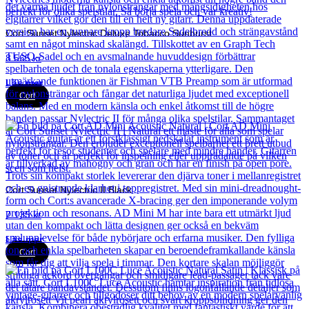
Cort Sunset Nylectric Deluxe Tobacco Sunburst
8 565
kr
Läs mer
Cort
Cort Sunset Nylectric II Black
7 135
kr
Läs mer
Cort