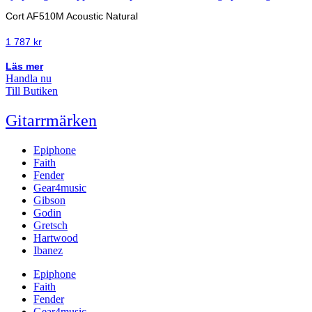
Cort AF510M Acoustic Natural
1 787
kr
Läs mer
Handla nu
Till Butiken
Gitarrmärken
Epiphone
Faith
Fender
Gear4music
Gibson
Godin
Gretsch
Hartwood
Ibanez
Epiphone
Faith
Fender
Gear4music