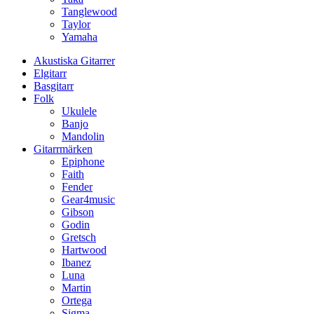
Tanglewood
Taylor
Yamaha
Akustiska Gitarrer
Elgitarr
Basgitarr
Folk
Ukulele
Banjo
Mandolin
Gitarrmärken
Epiphone
Faith
Fender
Gear4music
Gibson
Godin
Gretsch
Hartwood
Ibanez
Luna
Martin
Ortega
Sigma