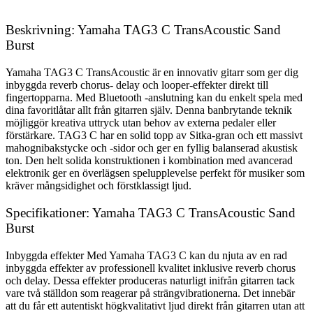
Beskrivning: Yamaha TAG3 C TransAcoustic Sand
Burst
Yamaha TAG3 C TransAcoustic är en innovativ gitarr som ger dig
inbyggda reverb chorus- delay och looper-effekter direkt till
fingertopparna. Med Bluetooth -anslutning kan du enkelt spela med
dina favoritlåtar allt från gitarren själv. Denna banbrytande teknik
möjliggör kreativa uttryck utan behov av externa pedaler eller
förstärkare. TAG3 C har en solid topp av Sitka-gran och ett massivt
mahognibakstycke och -sidor och ger en fyllig balanserad akustisk
ton. Den helt solida konstruktionen i kombination med avancerad
elektronik ger en överlägsen spelupplevelse perfekt för musiker som
kräver mångsidighet och förstklassigt ljud.
Specifikationer: Yamaha TAG3 C TransAcoustic Sand
Burst
Inbyggda effekter Med Yamaha TAG3 C kan du njuta av en rad
inbyggda effekter av professionell kvalitet inklusive reverb chorus
och delay. Dessa effekter produceras naturligt inifrån gitarren tack
vare två ställdon som reagerar på strängvibrationerna. Det innebär
att du får ett autentiskt högkvalitativt ljud direkt från gitarren utan att