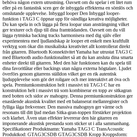
behöva någon extern utrustning. Oavsett om du spelar i ett litet rum
eller på en fantastisk scen ger de inbyggda effekterna en sömlös och
omslutande upplevelse. Inbyggd looper Den Inbyggd looper-
funktion i TAG3 C öppnar upp för oändliga kreativa möjligheter.
Du kan spela in och lägga på flera loopar utan ansträngning vilket
ger texturer och djup till dina framträdanden. Oavsett om du vill
lägga rytmiska backing tracks harmonisera med dig själv eller
experimentera med ljudlandskap är looper ett enkelt men kraftfullt
verktyg som ökar din musikaliska kreativitet allt kontrollerat direkt
från gitarren. Bluetooth Konnektivitet Yamaha har utrustat TAG3 C
med Bluetooth audio-funktionalitet så att du kan ansluta dina smarta
enheter direkt till gitarren. Med den här funktionen kan du spela till
dina favoritlåtar eller backings utan några externa högtalare. Ljudet
överförs genom gitarrens ställdon vilket ger en rik autentisk
ljudupplevelse som gör det roligare och mer interaktivt att öva och
spela. Premiumkonstruktion helt i massivt trä TAG3 C har en
konstruktion helt i massivt trä som kombinerar en topp av sitkagran
med botten och sidor av mahogny. Denna premiumkonstruktion ger
enastående akustisk kvalitet med ett balanserat mellanregister och
fylliga låga frekvenser. Den massiva mahognyn ger värme och
resonans till ditt ljud medan Sitka-gran-toppen förstärker projektion
och klarhet. Även utan effekter levererar den här gitarren en
imponerande akustisk prestanda som sticker ut i alla sammanhang.
Specifikationer Produktnamn: Yamaha TAG3 C TransAcoustic
Produktkod: GTAG3CSDB GTAG3CSDB Kropp Kroppsform: