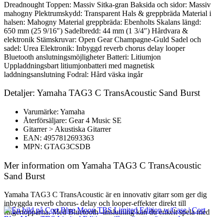
Dreadnought Toppen: Massiv Sitka-gran Baksida och sidor: Massiv
mahogny Plektrumskydd: Transparent Hals & greppbräda Material i
halsen: Mahogny Material greppbräda: Ebenholts Skalans längd:
650 mm (25 9/16″) Sadelbredd: 44 mm (1 3/4″) Hårdvara &
elektronik Stämskruvar: Open Gear Champagne-Guld Sadel och
sadel: Urea Elektronik: Inbyggd reverb chorus delay looper
Bluetooth anslutningsmöjligheter Batteri: Litiumjon
Uppladdningsbart litiumjonbatteri med magnetisk
laddningsanslutning Fodral: Hård väska ingår
Detaljer: Yamaha TAG3 C TransAcoustic Sand Burst
Varumärke: Yamaha
Återförsäljare: Gear 4 Music SE
Gitarrer > Akustiska Gitarrer
EAN: 4957812693363
MPN: GTAG3CSDB
Mer information om Yamaha TAG3 C TransAcoustic
Sand Burst
Yamaha TAG3 C TransAcoustic är en innovativ gitarr som ger dig
inbyggda reverb chorus- delay och looper-effekter direkt till
fingertopparna. Med Bluetooth -anslutning kan du enkelt spela med