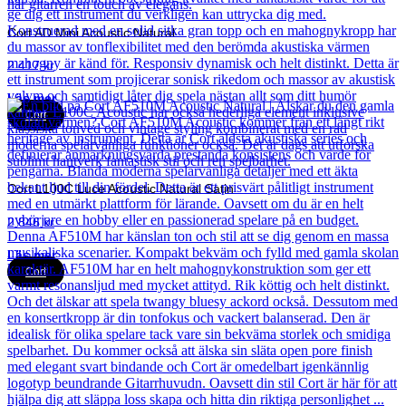
Cort AD Mini Acoustic Natural
2 417
kr
Läs mer
Cort
Cort L100C Luce Acoustic Natural Satin
2 846
kr
Läs mer
Cort