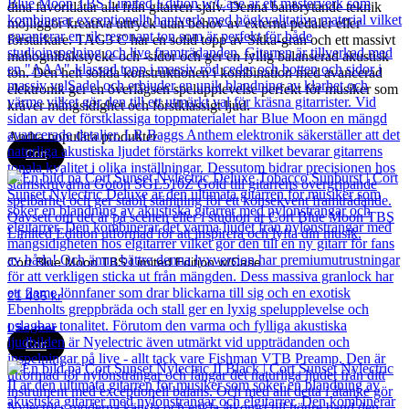
dina favoritlåtar allt från gitarren själv. Denna banbrytande teknik
möjliggör kreativa uttryck utan behov av externa pedaler eller
förstärkare. TAG3 C har en solid topp av Sitka-gran och ett massivt
mahognibakstycke och -sidor och ger en fyllig balanserad akustisk
ton. Den helt solida konstruktionen i kombination med avancerad
elektronik ger en överlägsen spelupplevelse perfekt för musiker som
kräver mångsidighet och förstklassigt ljud.
Andra populära produkter
Cort
Cort Blue Moon TBS Limited Edition w/Case
21 435
kr
Läs mer
Cort