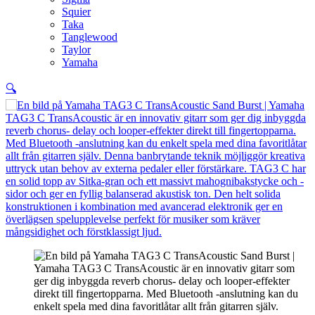
Squier
Taka
Tanglewood
Taylor
Yamaha
🔍