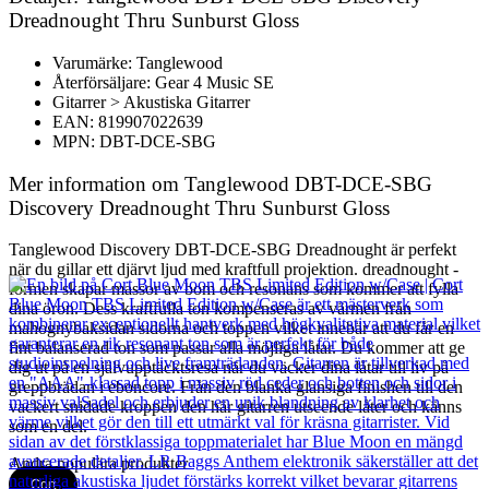
Dreadnought Thru Sunburst Gloss
Varumärke: Tanglewood
Återförsäljare: Gear 4 Music SE
Gitarrer > Akustiska Gitarrer
EAN: 819907022639
MPN: DBT-DCE-SBG
Mer information om Tanglewood DBT-DCE-SBG
Discovery Dreadnought Thru Sunburst Gloss
Tanglewood Discovery DBT-DCE-SBG Dreadnought är perfekt
när du gillar ett djärvt ljud med kraftfull projektion. dreadnought -
formen skapar massor av bom och resonans som kommer att fylla
dina öron. Dess kraftfulla ton kompenseras av värmen från
mahognybaksidan sidorna och toppen vilket innebär att du får en
fint balanserad ton som passar alla möjliga låtar. Du kommer att ge
dig ut på en självupptäcktsresa när du väcker dina låtar till liv på
greppbrädan i eboncore. Från den blanka glansiga finishen till den
vackert snidade kroppen den här gitarren utseende låter och känns
som en del.
Andra populära produkter
Cort