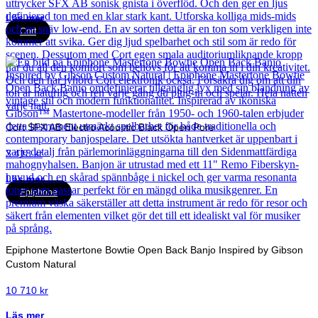
Läs mer
Cort
Cort SFX AB Electro Acoustic Black Open Pore
3 418
kr
Läs mer
Epiphone
Epiphone Mastertone Bowtie Open Back Banjo Inspired by Gibson
Custom Natural
10 710
kr
Läs mer