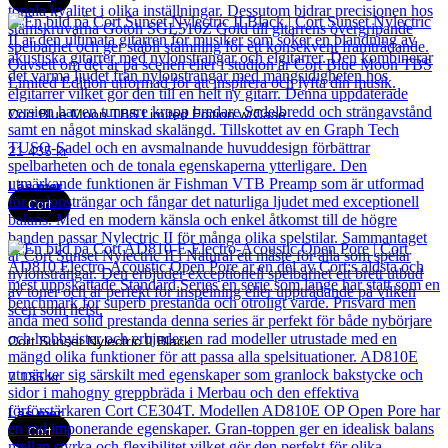
Cort Blue Moon TBS Limited Edition w/Case
21 435
kr
Läs mer
Cort
Cort Sunset Nylectric II Black
7 135
kr
Läs mer
Cort