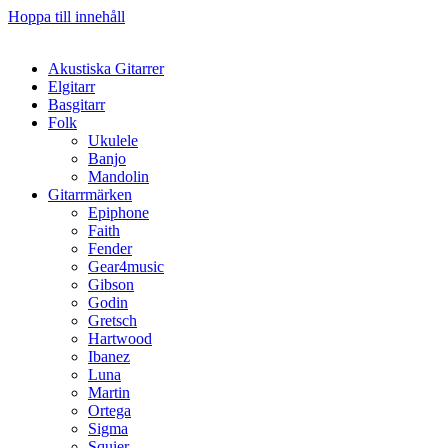
Hoppa till innehåll
Akustiska Gitarrer
Elgitarr
Basgitarr
Folk
Ukulele
Banjo
Mandolin
Gitarrmärken
Epiphone
Faith
Fender
Gear4music
Gibson
Godin
Gretsch
Hartwood
Ibanez
Luna
Martin
Ortega
Sigma
Squier