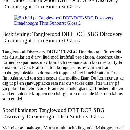
Fler bilder: Tanglewood DBT-DCE-SBG Discovery
Dreadnought Thru Sunburst Gloss
Beskrivning: Tanglewood DBT-DCE-SBG Discovery
Dreadnought Thru Sunburst Gloss
Tanglewood Discovery DBT-DCE-SBG Dreadnought är perfekt
när du gillar ett djärvt ljud med kraftfull projektion. dreadnought -
formen skapar massor av bom och resonans som kommer att fylla
dina öron. Dess kraftfulla ton kompenseras av värmen från
mahognybaksidan sidorna och toppen vilket innebär att du får en
fint balanserad ton som passar alla möjliga låtar. Du kommer att ge
dig ut på en självupptäcktsresa när du väcker dina låtar till liv på
greppbrädan i eboncore. Från den blanka glansiga finishen till den
vackert snidade kroppen den här gitarren utseende låter och känns
som en del.
Specifikationer: Tanglewood DBT-DCE-SBG
Discovery Dreadnought Thru Sunburst Gloss
Melodier av mahogny Varmt mjukt och klingande. Mahogny är ett