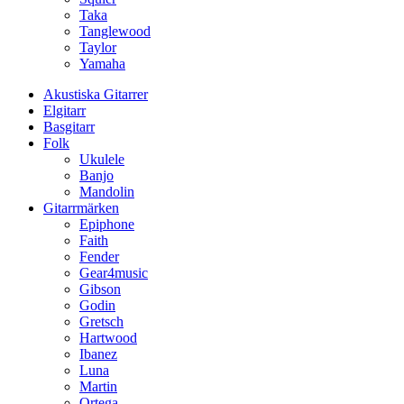
Taka
Tanglewood
Taylor
Yamaha
Akustiska Gitarrer
Elgitarr
Basgitarr
Folk
Ukulele
Banjo
Mandolin
Gitarrmärken
Epiphone
Faith
Fender
Gear4music
Gibson
Godin
Gretsch
Hartwood
Ibanez
Luna
Martin
Ortega