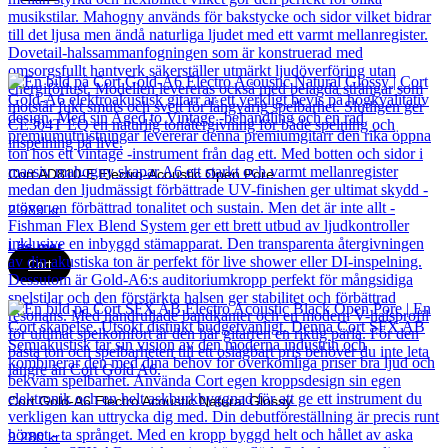
Cort AD810-E Electro-Acoustic Open Pore
2 989
kr
Läs mer
Cort
Cort Gold-A6 Electro Acoustic Natural Glossy
9 280
kr