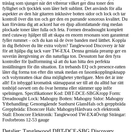
träslag som sjunger när det vibrerar vilket ger dina toner den
fyllighet och tjocklek som låter helt sublimt. Det används för alla
aspekter av den här gitarren inklusive botten sidor och lock och tar
kontroll över din ton och ger den en purrande sonorous kvalitet. Du
kan förvänta dig att ackord har en djup allomfattande ring medan
plockade toner låter fulla och feta. Formen dreadnought komplett
med cutaway hjälper till att skapa en enorm resonans som garanterat
fyller rummet – och du kan nå de övre banden med lätthet. Koppla
in dig Behöver du lite extra volym? Tanglewood Discovery är här
för att hjälpa dig tack vare TW-EX4. Denna geniala preamp ger en
suverän återgivning av din naturliga ton. Dessutom har den fyra
kontroller för ljudformning så att du kan hitta den perfekta
inställningen för din situation. En trebands EQ och presence-ratten
låter dig forma ton efter din smak medan en fasomkopplingsknapp
och volymratten ökar dina möjligheter ytterligare. Men det är inte
allt! En inbyggd kromatisk stämapparat ser till att du alltid har rätt
tonhöjd oavsett om du övar hemma eller stämmer upp inför
spelningen. Specifikationer Kod: DBT-DCE-SBGKropp Form:
Dreadnought Lock: Mahogny Botten: Mahogny Sidor: Mahogny
Ytbehandling: Genomgående Sunburst GlansHals och greppbräda
Greppbräda: Eboncore Hals: MahognyHårdvara och elektronik
Stall: Eboncore Elektronik: Tanglewood TW-EX4Övrigt Strängar:
Fosforbrons 12-53 gauge
Detaljer: Tanglewood DBT-DCE-SBG Discovery