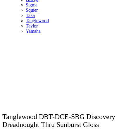
Sigma
Squier
Taka
Tanglewood
Taylor
Yamaha
Tanglewood DBT-DCE-SBG Discovery
Dreadnought Thru Sunburst Gloss