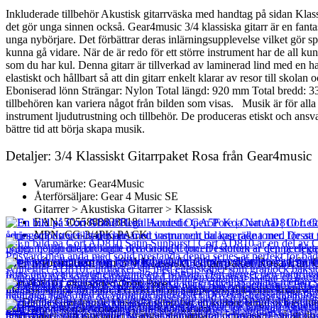
Inkluderade tillbehör Akustisk gitarrväska med handtag på sidan Klas
det gör unga sinnen också. Gear4music 3/4 klassiska gitarr är en fanta
unga nybörjare. Det förbättrar deras inlärningsupplevelse vilket gör s
kunna gå vidare. När de är redo för ett större instrument har de all ku
som du har kul. Denna gitarr är tillverkad av laminerad lind med en ha
elastiskt och hållbart så att din gitarr enkelt klarar av resor till s
Eboniserad lönn Strängar: Nylon Total längd: 920 mm Total bredd
tillbehören kan variera något från bilden som visas. Musik är för alla s
instrument ljudutrustning och tillbehör. De produceras etiskt och ansva
bättre tid att börja skapa musik.
Detaljer: 3/4 Klassiskt Gitarrpaket Rosa från Gear4music
Varumärke: Gear4Music
Återförsäljare: Gear 4 Music SE
Gitarrer > Akustiska Gitarrer > Klassisk
EAN: 5055888838318
MPN: CG-3/4PK-PACK
Mer information om 3/4 Klassiskt Gitarrpaket Rosa från
Cort AD810 Left Handed Open Pore
Idealisk storlek för barn. Perfekt för att släppa loss ditt barns kreativ
ett. Denna Gear4music klassiska gitarr har en kortare längd och en mer
Cort Grand Regal Acoustic GA5F Koa Natural
2 417
kr
reservpaket som innehåller strängar stämapparat och väska – så att du 