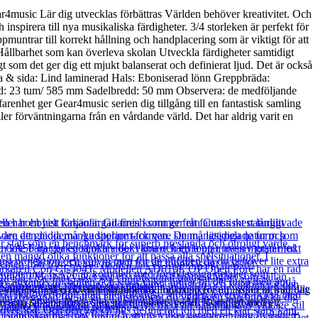
r4music Lär dig utvecklas förbättras Världen behöver kreativitet. Och
spirera till nya musikaliska färdigheter. 3/4 storleken är perfekt för
muntrar till korrekt hållning och handplacering som är viktigt för att
r. Hållbarhet som kan överleva skolan Utveckla färdigheter samtidigt
 som det ger dig ett mjukt balanserat och definierat ljud. Det är också
ksida & sida: Lind laminerad Hals: Eboniserad lönn Greppbräda:
d: 23 tum/ 585 mm Sadelbredd: 50 mm Observera: de medföljande
farenhet ger Gear4music serien dig tillgång till en fantastisk samling
ler förväntningarna från en vårdande värld. Det har aldrig varit en
/4-storlek med en kvalitetslaminerad lindkropp för att inspirera från dag
n som tar sina första steg in i musikens värld. Komplett med ett