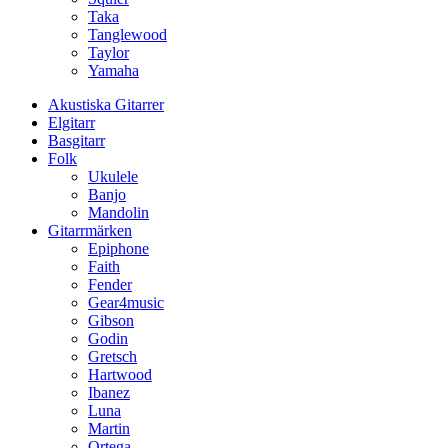
Taka
Tanglewood
Taylor
Yamaha
Akustiska Gitarrer
Elgitarr
Basgitarr
Folk
Ukulele
Banjo
Mandolin
Gitarrmärken
Epiphone
Faith
Fender
Gear4music
Gibson
Godin
Gretsch
Hartwood
Ibanez
Luna
Martin
Ortega