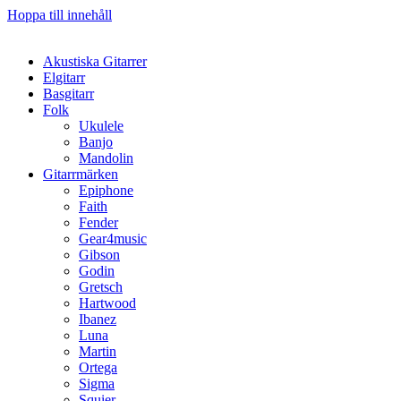
Hoppa till innehåll
Akustiska Gitarrer
Elgitarr
Basgitarr
Folk
Ukulele
Banjo
Mandolin
Gitarrmärken
Epiphone
Faith
Fender
Gear4music
Gibson
Godin
Gretsch
Hartwood
Ibanez
Luna
Martin
Ortega
Sigma
Squier