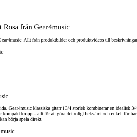
et Rosa från Gear4music
Gear4music. Allt från produktbilder och produktvideos till beskrivningar
ic
usic
a sida. Gear4music klassiska gitarr i 3/4 storlek kombinerar en idealisk 3
 kompakt kropp – allt för att göra det roligt bekvämt och enkelt för bar
kan börja spela direkt.
r4music