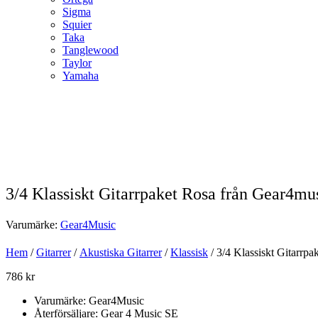
Sigma
Squier
Taka
Tanglewood
Taylor
Yamaha
3/4 Klassiskt Gitarrpaket Rosa från Gear4mu
Varumärke:
Gear4Music
Hem
/
Gitarrer
/
Akustiska Gitarrer
/
Klassisk
/ 3/4 Klassiskt Gitarrp
786
kr
Varumärke: Gear4Music
Återförsäljare: Gear 4 Music SE