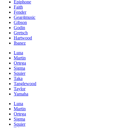
Epiphone
Faith
Fender
Gear4music
Gibson
Godin
Gretsch
Hartwood
Ibanez
Luna
Martin
Ortega
Sigma
Squier
Taka
Tanglewood
Taylor
Yamaha
Luna
Martin
Ortega
Sigma
Squier