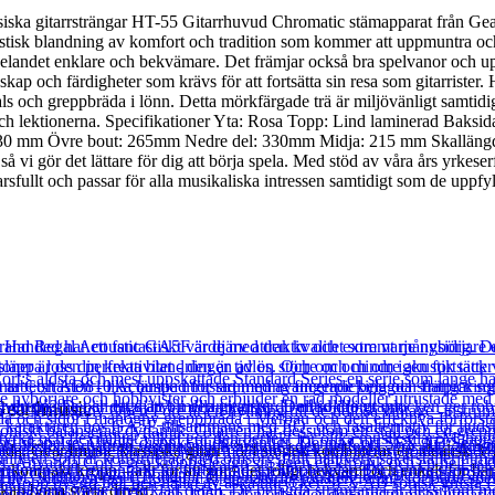
siska gitarrsträngar HT-55 Gitarrhuvud Chromatic stämapparat från Gea
stisk blandning av komfort och tradition som kommer att uppmuntra och in
pelandet enklare och bekvämare. Det främjar också bra spelvanor och upp
nskap och färdigheter som krävs för att fortsätta sin resa som gitarriste
ls och greppbräda i lönn. Detta mörkfärgade trä är miljövänligt samtidigt
kolan och lektionerna. Specifikationer Yta: Rosa Topp: Lind laminerad Ba
: 330 mm Övre bout: 265mm Nedre del: 330mm Midja: 215 mm Skalläng
å vi gör det lättare för dig att börja spela. Med stöd av våra års yrkeser
rsfullt och passar för alla musikaliska intressen samtidigt som de uppfyl
 Gear4music
a sida. Gear4music klassiska gitarr i 3/4 storlek kombinerar en idealisk 3
 kompakt kropp – allt för att göra det roligt bekvämt och enkelt för bar
kan börja spela direkt.