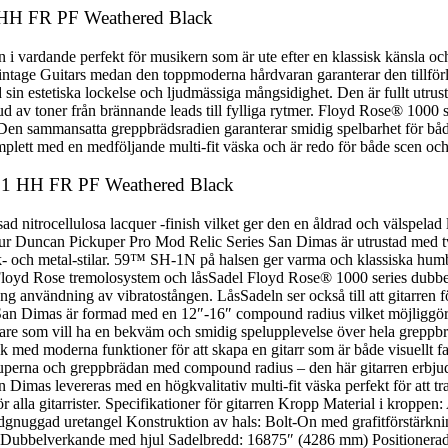
1 HH FR PF Weathered Black
 vardande perfekt för musikern som är ute efter en klassisk känsla och
tage Guitars medan den toppmoderna hårdvaran garanterar den tillförli
 med sin estetiska lockelse och ljudmässiga mångsidighet. Den är full
ud av toner från brännande leads till fylliga rytmer. Floyd Rose® 100
 Den sammansatta greppbrädsradien garanterar smidig spelbarhet för både
plett med en medföljande multi-fit väska och är redo för både scen och
le 1 HH FR PF Weathered Black
nitrocellulosa lacquer -finish vilket ger den en åldrad och välspelad l
eymour Duncan Pickuper Pro Mod Relic Series San Dimas är utrustad me
ck- och metal-stilar. 59™ SH-1N på halsen ger varma och klassiska hum
rer. Floyd Rose tremolosystem och låsSadel Floyd Rose® 1000 series d
ung användning av vibratostången. LåsSadeln ser också till att gitarren 
n Dimas är formad med en 12″-16″ compound radius vilket möjliggör 
elare som vill ha en bekväm och smidig spelupplevelse över hela grep
ed moderna funktioner för att skapa en gitarr som är både visuellt fan
perna och greppbrädan med compound radius – den här gitarren erbjuder
imas levereras med en högkvalitativ multi-fit väska perfekt för att tr
för alla gitarrister. Specifikationer för gitarren Kropp Material i kropp
gnuggad uretangel Konstruktion av hals: Bolt-On med grafitförstärknin
 Dubbelverkande med hjul Sadelbredd: 16875″ (4286 mm) Positionerad