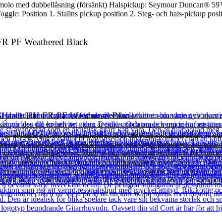
 Tremolo med dubbellåsning (försänkt) Halspickup: Seymour Dunca
le: Position 1. Stallns pickup position 2. Steg- och hals-pickup posi
 FR PF Weathered Black
Style 1 HH FR PF Weathered Black
 vardande perfekt för musikern som är ute efter en klassisk känsla och
tage Guitars medan den toppmoderna hårdvaran garanterar den tillförli
 med sin estetiska lockelse och ljudmässiga mångsidighet. Den är full
ud av toner från brännande leads till fylliga rytmer. Floyd Rose® 100
 Den sammansatta greppbrädsradien garanterar smidig spelbarhet för både
plett med en medföljande multi-fit väska och är redo för både scen och