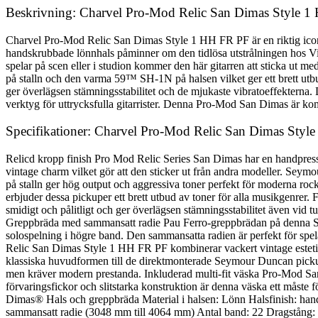
Beskrivning: Charvel Pro-Mod Relic San Dimas Style 
Charvel Pro-Mod Relic San Dimas Style 1 HH FR PF är en riktig icon i
handskrubbade lönnhals påminner om den tidlösa utstrålningen hos Vin
spelar på scen eller i studion kommer den här gitarren att sticka ut
på stalln och den varma 59™ SH-1N på halsen vilket ger ett brett utb
ger överlägsen stämningsstabilitet och de mjukaste vibratoeffekterna.
verktyg för uttrycksfulla gitarrister. Denna Pro-Mod San Dimas är kom
Specifikationer: Charvel Pro-Mod Relic San Dimas Sty
Relicd kropp finish Pro Mod Relic Series San Dimas har en handpressad 
vintage charm vilket gör att den sticker ut från andra modeller. S
på stalln ger hög output och aggressiva toner perfekt för moderna ro
erbjuder dessa pickuper ett brett utbud av toner för alla musikgen
smidigt och pålitligt och ger överlägsen stämningsstabilitet även vid t
Greppbräda med sammansatt radie Pau Ferro-greppbrädan på denna Sa
solospelning i högre band. Den sammansatta radien är perfekt för sp
Relic San Dimas Style 1 HH FR PF kombinerar vackert vintage estetik m
klassiska huvudformen till de direktmonterade Seymour Duncan picku
men kräver modern prestanda. Inkluderad multi-fit väska Pro-Mod San D
förvaringsfickor och slitstarka konstruktion är denna väska ett måste 
Dimas® Hals och greppbräda Material i halsen: Lönn Halsfinish: hand
sammansatt radie (3048 mm till 4064 mm) Antal band: 22 Dragstång: