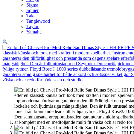
Sigma
Squier
Taka
Tanglewood
Taylor
Yamaha