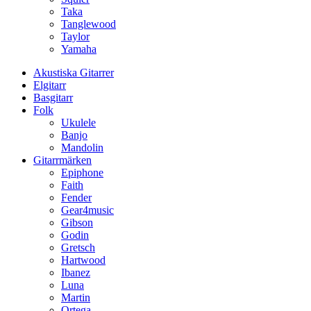
Taka
Tanglewood
Taylor
Yamaha
Akustiska Gitarrer
Elgitarr
Basgitarr
Folk
Ukulele
Banjo
Mandolin
Gitarrmärken
Epiphone
Faith
Fender
Gear4music
Gibson
Godin
Gretsch
Hartwood
Ibanez
Luna
Martin
Ortega