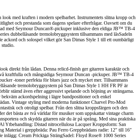
 look med kraften i modern spelbarhet. Instrumentets slitna kropp och
tlighet och prestanda som dagens spelare efterfrågar. Oavsett om du
t utrustad med Seymour Duncan®-pickuper inklusive den eldiga JB™ TB-4
0 series dubbellåsande tremolobryggsystem tillsammans med låsSadeln
 ackord och solospel vilket gör San Dimas Style 1 till ett oumbärligt
 studio.
ook direkt från lådan. Denna relicd-finish ger gitarren karaktär och
d två kraftfulla och mångsidiga Seymour Duncan -pickuper. JB™ TB-4
bucker -toner perfekta för blues jazz och mycket mer. Tillsammans
ubbellåsande tremolobryggsystem på San Dimas Style 1 HH FR PF är
förblir stämd även efter aggressivt spelande och böjning av strängarna.
bekväm ackordspelning i lägre bandpositioner och enkel
pbrädan. Vintage styling med moderna funktioner Charvel Pro-Mod
tastisk och otroligt spelbar. Från den slitna kroppsfärgen och den
 det bästa av två världar för musiker som uppskattar vintage charm
ansportera och skydda gitarren när du är på språng. Med sina praktiska
en: Al Ytbehandling: Distad nitrocellulosa Lacquer Kroppsform: San
g Material i greppbräda: Pau Ferro Greppbrädans radie: 12″ till 16″
e inlägg: Cream Prickiga SträngSadel: Floyd Rose® 1000 Series