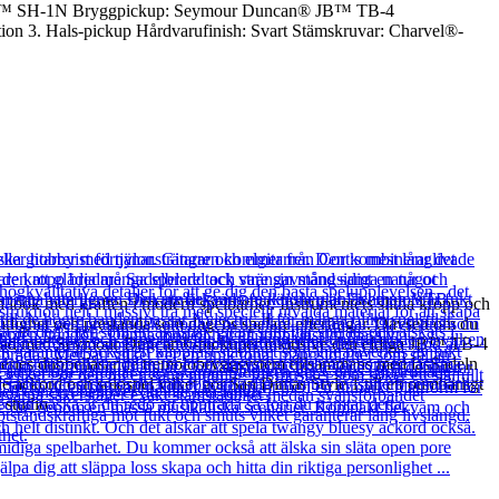
n® 59™ SH-1N Bryggpickup: Seymour Duncan® JB™ TB-4
tion 3. Hals-pickup Hårdvarufinish: Svart Stämskruvar: Charvel®-
 look med kraften i modern spelbarhet. Instrumentets slitna kropp och
tlighet och prestanda som dagens spelare efterfrågar. Oavsett om du
t utrustad med Seymour Duncan®-pickuper inklusive den eldiga JB™ TB-4
0 series dubbellåsande tremolobryggsystem tillsammans med låsSadeln
 ackord och solospel vilket gör San Dimas Style 1 till ett oumbärligt
 studio.