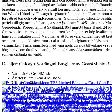
musiker. Dess icke-lackad lönn hals och poppel laminat greppbräda gara
spelaren att tillgång fulla längd av skalan snabbt och enkelt. Införan
basgitarr producerar en rik kraftfull ton med högar av mångsidighet. C
ton Woods Utbud av Chicago basgitarrer funktioner hållbart trä som 
förbättrad ton och volym.Recensioner ”Störning med Chicago basgitarr
perfekt till gig med och har inga seriÃ¶sa laster ”. -4/5 stjärnor 
Greppbräda: Poppel laminat Skallängd: 864 mm/34-tums Band: 24 Pick
Gear4music – en revolution i konkurrenskraftiga priser hög kvalitet mu
linje av musikutrustning. Vårt mål är att förse våra kunder med ett bre
och utrustning inklusive trumset akustiska och elgitarrer träblås mäss
varumärken. I nära samarbete med våra noga utvalda tillverkare vi strävar
höga krav som du förväntar dig från andra ansedda varumärken – detta 
som en omtänksam värld.
Detaljer: Chicago 5-strängad Basgitarr av Gear4Music Bl
Varumärke: Gear4Music
Återförsäljare: Gear 4 Music SE
Gitarrer > Basgitarr
EAN: 5055888815227
MPN: BG-CHG5-BK-BSTOCK
Mer information om Chicago 5-strängad Basgitarr av Ge
Chicago 5-strängade basgitarren av Gear4Music i svart erbjuder en pr
Cort AD810 Left Handed Open Pore