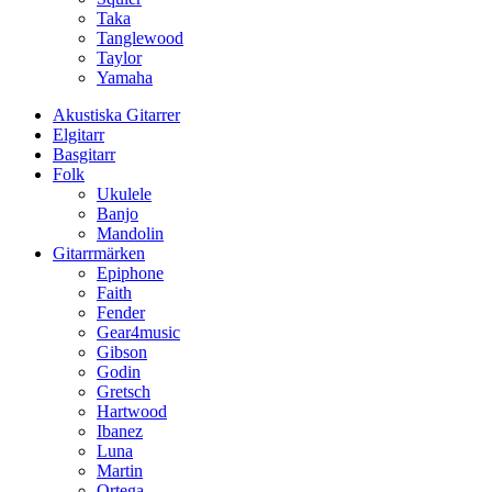
Taka
Tanglewood
Taylor
Yamaha
Akustiska Gitarrer
Elgitarr
Basgitarr
Folk
Ukulele
Banjo
Mandolin
Gitarrmärken
Epiphone
Faith
Fender
Gear4music
Gibson
Godin
Gretsch
Hartwood
Ibanez
Luna
Martin
Ortega