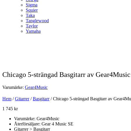
Sigma
Squier
Taka
Tanglewood
Taylor
Yamaha
Chicago 5-strängad Basgitarr av Gear4Music
Varumärke:
Gear4Music
Hem
/
Gitarrer
/
Basgitarr
/ Chicago 5-strängad Basgitarr av Gear4M
1 745
kr
Varumärke: Gear4Music
Återförsäljare: Gear 4 Music SE
Gitarrer > Basgitarr