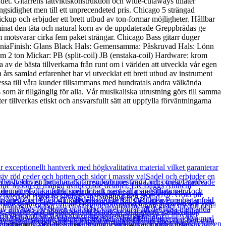
det. Gitarrens lättviktskonstruktion och wide-cutaways tillåter
ngsidighet men till ett unprecendeted pris. Chicago 5 strängad
ickup och erbjuder ett brett utbud av ton-formar möjligheter. Hållbar
inat den täta och natural korn av de uppdaterade Greppbrädas ge
 motsvarar cirka fem paket strängar. Chicago Bass gitarr duger
ulowniaFinish: Glans Black Hals: Gemensamma: Påskruvad Hals: Lönn
2 ton Mickar: PB (split-coil) JB (enstaka-coil) Hardware: krom
av de bästa tillverkarna från runt om i världen att utveckla vår egen
 års samlad erfarenhet har vi utvecklat ett brett utbud av instrument
dessa till våra kunder tillsammans med hundratals andra välkända
s som är tillgänglig för alla. Vår musikaliska utrustning görs till samma
illverkas etiskt och ansvarsfullt sätt att uppfylla förväntningarna
spelbarhet. Med dess fasta kropp i Paulownia erbjuder detta