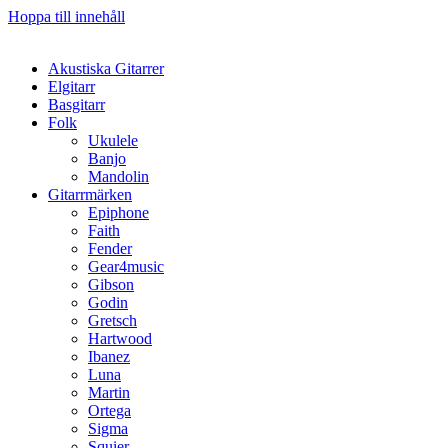
Hoppa till innehåll
Akustiska Gitarrer
Elgitarr
Basgitarr
Folk
Ukulele
Banjo
Mandolin
Gitarrmärken
Epiphone
Faith
Fender
Gear4music
Gibson
Godin
Gretsch
Hartwood
Ibanez
Luna
Martin
Ortega
Sigma
Squier