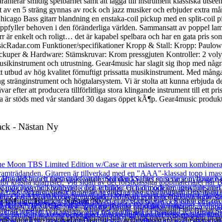
nterar smidig spelbarhet samt att lägga till instrument klassiska utseen
det av en 5 sträng gynnas av rock och jazz musiker och erbjuder extra må
hicago Bass gitarr blandning en enstaka-coil pickup med en split-coil p
uppfyller behoven i den föränderliga världen. Sammansatt av poppel lam
 är enkelt och roligt… det är kapabel spelbara och har en gata pris som
av MusicRadar.com Funktioner/specifikationer Kropp & Stall: Kropp: Pa
uper & Hardware: Stämskruvar: Krom pressgjuten Kontroller: 2 volym 
sikinstrument och utrustning. Gear4music har slagit sig ihop med några 
tt utbud av hög kvalitet förnuftigt prissatta musikinstrument. Med många
ing stränginstrument och högtalarsystem. Vi är stolta att kunna erbjuda 
 efter att producera tillförlitliga stora klingande instrument till ett pri
är stöds med vår standard 30 dagars öppet kÃ¶p. Gear4music produkter t
ack - Nästan Ny
ar4Music Black - Nästan Ny
ofessionell ton matchad med en lätt och ergonomisk kropp för maximal 