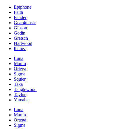
Epiphone
Faith
Fender
Gear4music
Gibson
Godin
Gretsch
Hartwood
Ibanez
Luna
Martin
Ortega
Sigma
Squier
Taka
Tanglewood
Taylor
Yamaha
Luna
Martin
Ortega
Sigma