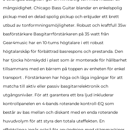
mångsidighet. Chicago Bass Guitar blandar en enkelspolig
pickup med en delad spolig pickup och erbjuder ett brett
utbud av tonformningsmöjligheter. Robust och kraftfull 35w
basförstärkare Basgitarrförstärkaren på 35 watt från
Gear4music har en 10-tums högtalare i ett robust
högtalarskåp för förbättrad basrespons och prestanda. Den
har tjocka hörnskydd i plast som är monterade för hållbarhet
tillsammans med en bärrem på toppen av enheten för enkel
transport . Förstärkaren har höga och låga ingångar för att
matcha till aktiv eller passiv basgitarrelektronik och
utgångsnivåer. För att garantera ett bra ljud inkluderar
kontrollpanelen en 4-bands roterande kontroll-EQ som
består av bas mellan och diskant med en enda roterande
huvudvolym för att styra den totala uteffekten. En
effektslinga ingår också för användning med stämmaskiner