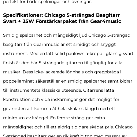
perfekt för både spelningar och övningar.
Specifikationer: Chicago 5-strängad Basgitarr
Svart + 35W Förstärkarpaket från Gear4music
Smidig spelbarhet och mångsidigt ljud Chicago 5-strängad
basgitarr från Gear4music är ett smidigt och snyggt
instrument. Med en lätt solid paulownia-kropp i glansig svart
finish är den här 5-strängade gitarren tillgänglig för alla
musiker. Dess icke-lackerade lönnhals och greppbräda i
poppellaminat säkerställer en smidig spelbarhet samt bidrar
till instrumentets klassiska utseende. Gitarrens lätta
konstruktion och vida inskärningar gör det möjligt för
gitarristen att komma åt hela skalans längd med ett
minimum av krångel. En femte sträng ger extra
mångsidighet och till ett aldrig tidigare skådat pris. Chicago
5-strängad basgitarr ger en rik kraftig ton med massor av