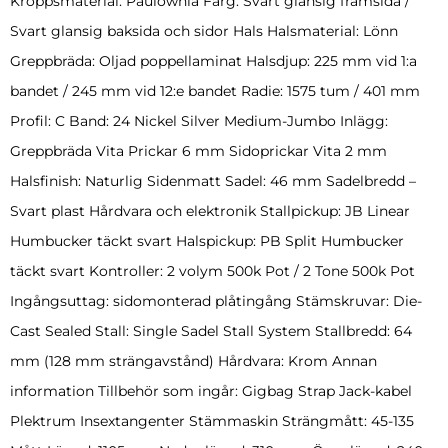
Kroppsmaterial: Paulownia Färg: Svart glansig framsida /
Svart glansig baksida och sidor Hals Halsmaterial: Lönn
Greppbräda: Oljad poppellaminat Halsdjup: 225 mm vid 1:a
bandet / 245 mm vid 12:e bandet Radie: 1575 tum / 401 mm
Profil: C Band: 24 Nickel Silver Medium-Jumbo Inlägg:
Greppbräda Vita Prickar 6 mm Sidoprickar Vita 2 mm
Halsfinish: Naturlig Sidenmatt Sadel: 46 mm Sadelbredd –
Svart plast Hårdvara och elektronik Stallpickup: JB Linear
Humbucker täckt svart Halspickup: PB Split Humbucker
täckt svart Kontroller: 2 volym 500k Pot / 2 Tone 500k Pot
Ingångsuttag: sidomonterad plåtingång Stämskruvar: Die-
Cast Sealed Stall: Single Sadel Stall System Stallbredd: 64
mm (128 mm strängavstånd) Hårdvara: Krom Annan
information Tillbehör som ingår: Gigbag Strap Jack-kabel
Plektrum Insextangenter Stämmaskin Strängmått: 45-135