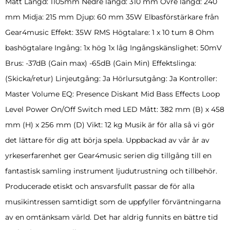
Mått Längd: 1105mm Nedre längd: 310 mm Övre längd: 240
mm Midja: 215 mm Djup: 60 mm 35W Elbasförstärkare från
Gear4music Effekt: 35W RMS Högtalare: 1 x 10 tum 8 Ohm
bashögtalare Ingång: 1x hög 1x låg Ingångskänslighet: 50mV
Brus: -37dB (Gain max) -65dB (Gain Min) Effektslinga:
(Skicka/retur) Linjeutgång: Ja Hörlursutgång: Ja Kontroller:
Master Volume EQ: Presence Diskant Mid Bass Effects Loop
Level Power On/Off Switch med LED Mått: 382 mm (B) x 458
mm (H) x 256 mm (D) Vikt: 12 kg Musik är för alla så vi gör
det lättare för dig att börja spela. Uppbackad av vår år av
yrkeserfarenhet ger Gear4music serien dig tillgång till en
fantastisk samling instrument ljudutrustning och tillbehör.
Producerade etiskt och ansvarsfullt passar de för alla
musikintressen samtidigt som de uppfyller förväntningarna
av en omtänksam värld. Det har aldrig funnits en bättre tid