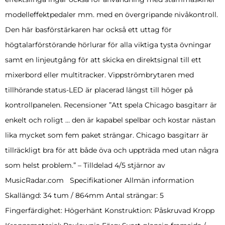
modelleffektpedaler mm. med en övergripande nivåkontroll.
Den här basförstärkaren har också ett uttag för
högtalarförstörande hörlurar för alla viktiga tysta övningar
samt en linjeutgång för att skicka en direktsignal till ett
mixerbord eller multitracker. Vippströmbrytaren med
tillhörande status-LED är placerad längst till höger på
kontrollpanelen. Recensioner ”Att spela Chicago basgitarr är
enkelt och roligt … den är kapabel spelbar och kostar nästan
lika mycket som fem paket strängar. Chicago basgitarr är
tillräckligt bra för att både öva och uppträda med utan några
som helst problem.” – Tilldelad 4/5 stjärnor av
MusicRadar.com Specifikationer Allmän information
Skallängd: 34 tum / 864mm Antal strängar: 5
Fingerfärdighet: Högerhänt Konstruktion: Påskruvad Kropp