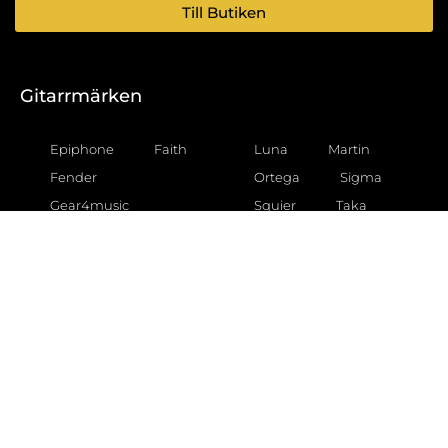
Till Butiken
Gitarrmärken
Epiphone
Faith
Luna
Martin
Fender
Ortega
Sigma
Gear4music
Squier
Taka
Gibson
Godin
Tanglewood
Gretsch
Taylor
Yamaha
Hartwood
Ibanez
Gitarrtyper
Akustiska gitarrer
Akustiska gitarrer för barn
Akustiska gitarrer för nybörjare