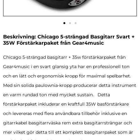
Beskrivning: Chicago 5-strängad Basgitarr Svart +
35W Förstärkarpaket från Gear4music
Chicago 5-strängad basgitarr + 35w förstärkarpaket från
Gear4music i en svart glansig yta har en professionell ton
och en lätt och ergonomisk kropp för maximal spelbarhet.
Med sin solida paulownia-kropp producerar detta instrument
en varm rundad ton med mycket sustain. Detta
förstärkarpaket inkluderar en kraftfull 35W basförstärkare
och levereras med flera användbara tillbehör inklusive en
gitarrkabel basgitarrväska rem extra basgitarrsträngar och
mer vilket gör detta till ett komplett basgitarrpaket som är