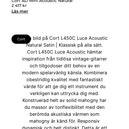
Cort AD Mini Acoustic Natural
2 417
kr
Läs mer
Cort