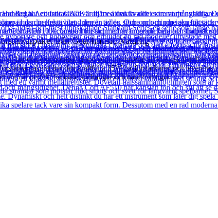
rstärkarpaket från Gear4music Naturlig
r en lätt och ergonomisk kropp som producerar en klassisk bandlös ton
örstärkarpaketet har den kraftfulla 35W basförstärkaren och levereras m
paket som är perfekt för både spelningar och bandövningar.