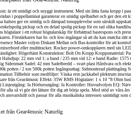
c är ett smidigt och snyggt instrument. Med sin lätta fasta kropp i pau
ädan i poppellaminat garanterar en smidig spelbarhet och ger den ett kl
lösa halsen ger en smidig och dämpad tonupplevelse som särskilt uppskat
 enkelspolig pickup och en delad spolig pickup för en rad olika bandlö
högtalare i ett robust högtalarskåp för förbättrad basrespons och presta
rkaren. Förstärkaren har hi- och low-ingångar så att du kan matcha rätt 
resence Master volym Diskant Mellan och Bas-kontroller för att kontrolle
ett mixerbord eller multitracker. Rocker power-omkopplaren med sin LED 
ndighet: Högerhänt Konstruktion: Bolt On Kropp Kroppsmaterial: Paulo
t Halsdjup: 22 mm vid 1: a band / 235 mm vid 12: e band Radie: 1575
lig Sidenmatt Sadel: 42 mm Sadelbredd – svart plast Hårdvara och ele
 potten / 2 ton 500k potten Ingångsuttag: Sidmonterad plattingång Stäm
ation Tillbehör som medföljer: Väska rem jackkabel plektrum insext
re från Gear4music Effekt: 35W RMS Högtalare: 1 x 10 ”8 Ohm bashög
a) Linjeutgång: Ja Hörlursutgång: Ja Kontroller: Huvudvolym EQ: Närv
la så vi gör det lättare för dig att börja spela. Med stöd av våra års y
ch ansvarsfullt och passar för alla musikaliska intressen samtidigt som 
et från Gear4music Naturlig