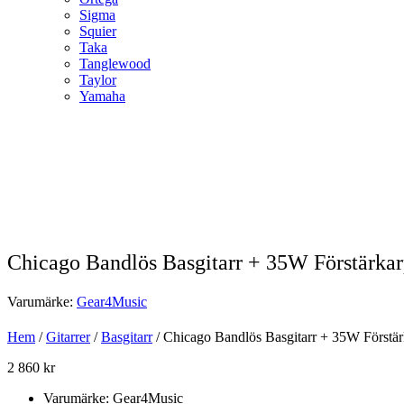
Sigma
Squier
Taka
Tanglewood
Taylor
Yamaha
Chicago Bandlös Basgitarr + 35W Förstärkar
Varumärke:
Gear4Music
Hem
/
Gitarrer
/
Basgitarr
/ Chicago Bandlös Basgitarr + 35W Förstär
2 860
kr
Varumärke: Gear4Music