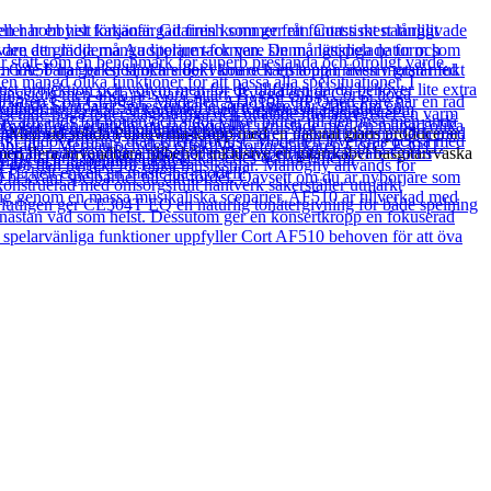
. Med sin solida Paulownia-kropp med en natural glans producerar
ed flera användbara tillbehör inklusive en gitarrkabel basgitarrväska