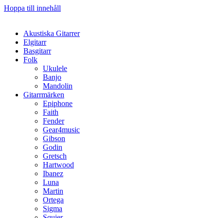
Hoppa till innehåll
Akustiska Gitarrer
Elgitarr
Basgitarr
Folk
Ukulele
Banjo
Mandolin
Gitarrmärken
Epiphone
Faith
Fender
Gear4music
Gibson
Godin
Gretsch
Hartwood
Ibanez
Luna
Martin
Ortega
Sigma
Squier