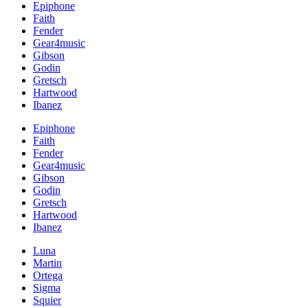
Epiphone
Faith
Fender
Gear4music
Gibson
Godin
Gretsch
Hartwood
Ibanez
Epiphone
Faith
Fender
Gear4music
Gibson
Godin
Gretsch
Hartwood
Ibanez
Luna
Martin
Ortega
Sigma
Squier