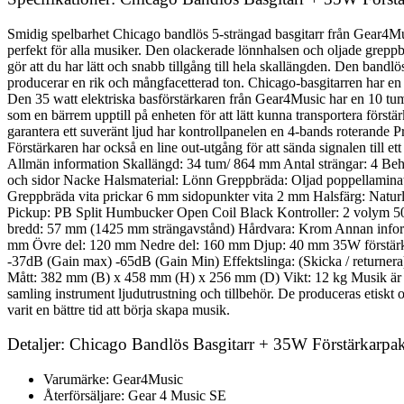
Smidig spelbarhet Chicago bandlös 5-strängad basgitarr från Gear4Musi
perfekt för alla musiker. Den olackerade lönnhalsen och oljade greppbr
gör att du har lätt och snabb tillgång till hela skallängden. Den band
producerar en rik och mångfacetterad ton. Chicago-basgitarren har en
Den 35 watt elektriska basförstärkaren från Gear4Music har en 10 tums 
som en bärrem upptill på enheten för att lätt kunna transportera förstä
garantera ett suveränt ljud har kontrollpanelen en 4-bands roterande P
Förstärkaren har också en line out-utgång för att sända signalen till 
Allmän information Skallängd: 34 tum/ 864 mm Antal strängar: 4 Behä
och sidor Nacke Halsmaterial: Lönn Greppbräda: Oljad poppellamina
Greppbräda vita prickar 6 mm sidopunkter vita 2 mm Halsfärg: Natur
Pickup: PB Split Humbucker Open Coil Black Kontroller: 2 volym 500k
bredd: 57 mm (1425 mm strängavstånd) Hårdvara: Krom Annan inform
mm Övre del: 120 mm Nedre del: 160 mm Djup: 40 mm 35W förstärka
-37dB (Gain max) -65dB (Gain Min) Effektslinga: (Skicka / returner
Mått: 382 mm (B) x 458 mm (H) x 256 mm (D) Vikt: 12 kg Musik är för al
samling instrument ljudutrustning och tillbehör. De produceras etiskt o
varit en bättre tid att börja skapa musik.
Detaljer: Chicago Bandlös Basgitarr + 35W Förstärkarpak
Varumärke: Gear4Music
Återförsäljare: Gear 4 Music SE