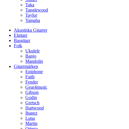
Taka
Tanglewood
Taylor
Yamaha
Akustiska Gitarrer
Elgitarr
Basgitarr
Folk
Ukulele
Banjo
Mandolin
Gitarrmärken
Epiphone
Faith
Fender
Gear4music
Gibson
Godin
Gretsch
Hartwood
Ibanez
Luna
Martin
Ortega