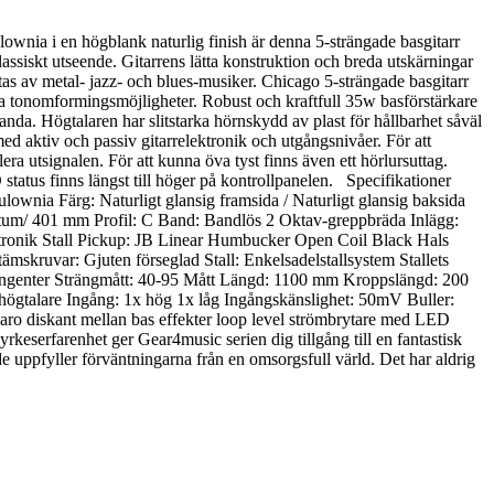
lownia i en högblank naturlig finish är denna 5-strängade basgitarr
assiskt utseende. Gitarrens lätta konstruktion och breda utskärningar
tas av metal- jazz- och blues-musiker. Chicago 5-strängade basgitarr
sa tonomformingsmöjligheter. Robust och kraftfull 35w basförstärkare
nda. Högtalaren har slitstarka hörnskydd av plast för hållbarhet såväl
med aktiv och passiv gitarrelektronik och utgångsnivåer. För att
ra utsignalen. För att kunna öva tyst finns även ett hörlursuttag.
status finns längst till höger på kontrollpanelen. Specifikationer
wnia Färg: Naturligt glansig framsida / Naturligt glansig baksida
 tum/ 401 mm Profil: C Band: Bandlös 2 Oktav-greppbräda Inlägg:
ktronik Stall Pickup: JB Linear Humbucker Open Coil Black Hals
skruvar: Gjuten förseglad Stall: Enkelsadelstallsystem Stallets
angenter Strängmått: 40-95 Mått Längd: 1100 mm Kroppslängd: 200
talare Ingång: 1x hög 1x låg Ingångskänslighet: 50mV Buller:
aro diskant mellan bas effekter loop level strömbrytare med LED
rkeserfarenhet ger Gear4music serien dig tillgång till en fantastisk
de uppfyller förväntningarna från en omsorgsfull värld. Det har aldrig