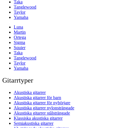
Taka
Tanglewood
Taylor
Yamaha
Luna
Martin
Ortega
Sigma
Squier
Taka
Tanglewood
Taylor
Yamaha
Gitarrtyper
Akustiska gitarrer
Akustiska gitarrer för barn
Akustiska gitarrer för nybörjare
Akustiska gitarrer nylonsträngade
Akustiska gitarrer stålsträngade
Klassiska akustiska gitarrer
Semiakustiska gitarrer