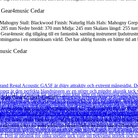
ån Gear4music Cedar
arg: Mahogny Stall: Blackwood Finish: Naturlig Hals Hals: Mahogny G
: 285 mm Nedre bredd: 370 mm Midja: 245 mm Skalans längd: 255 tum /
ear4music dig tillgång till en fantastisk samling instrument ljudutrustni
ntningarna i en omtänksam värld. Det har aldrig funnits en bättre tid att
4music Cedar
r från Gear4music Cedar
leverera en djup klar och välbalanserad ton. Tack vare en Belcat K-2T
r en fantastisk publik är allt möjligt. Utnyttja den tvåbandiga equalizern
erfekt för soloartister. Den integrerade stämapparaten kommer att effektiv
 dig som söker en solid allround förstagitarr eller helt enkelt vill utöka