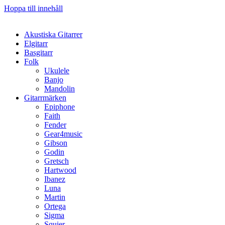
Hoppa till innehåll
Akustiska Gitarrer
Elgitarr
Basgitarr
Folk
Ukulele
Banjo
Mandolin
Gitarrmärken
Epiphone
Faith
Fender
Gear4music
Gibson
Godin
Gretsch
Hartwood
Ibanez
Luna
Martin
Ortega
Sigma
Squier