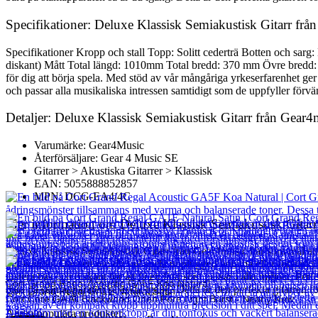
Specifikationer: Deluxe Klassisk Semiakustisk Gitarr fr
Specifikationer Kropp och stall Topp: Solitt cederträ Botten och s
diskant) Mått Total längd: 1010mm Total bredd: 370 mm Övre bredd
för dig att börja spela. Med stöd av vår mångåriga yrkeserfarenhet ger G
och passar alla musikaliska intressen samtidigt som de uppfyller förvä
Detaljer: Deluxe Klassisk Semiakustisk Gitarr från Gear
Varumärke: Gear4Music
Återförsäljare: Gear 4 Music SE
Gitarrer > Akustiska Gitarrer > Klassisk
EAN: 5055888852857
MPN: DCG-EA4/4C
Mer information om Deluxe Klassisk Semiakustisk Gitar
Deluxe Klassisk Semiakustisk Gitarr från Gear4music har som mål att 
innovation. Oavsett om du vill spela unplugged hemma eller förstärkt fö
justera bas och diskant för att få ett ljud som passar i alla miljöer. P
Cort Grand Regal Acoustic GA5F Koa Natural
bara på stämapparaten så är du igång. Detta är den perfekta gitarren för
Cort Grand Regal GA1E Natural Satin
Cort Core GA All Blackwood Open Pore Light Burst - Nearly New
7 850
kr
Andra populära produkter
3 832
kr