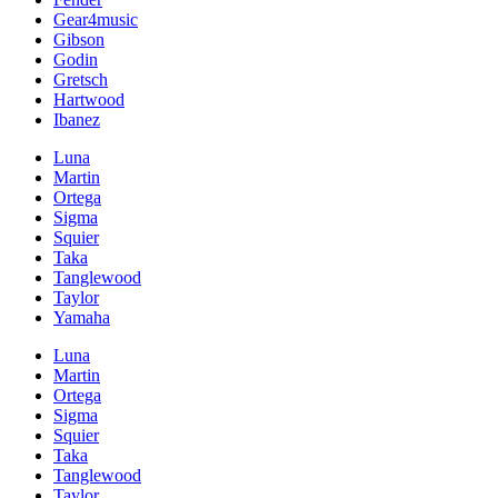
Gear4music
Gibson
Godin
Gretsch
Hartwood
Ibanez
Luna
Martin
Ortega
Sigma
Squier
Taka
Tanglewood
Taylor
Yamaha
Luna
Martin
Ortega
Sigma
Squier
Taka
Tanglewood
Taylor