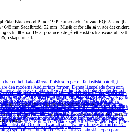
reppbräda: Blackwood Band: 19 Pickuper och hårdvara EQ: 2-band (bas
 648 mm Sadelbredd: 52 mm Musik är för alla så vi gör det enklare
ng och tillbehör. De är producerade på ett etiskt och ansvarsfullt sätt
 börja skapa musik.
 pickup är denna gitarr den perfekta blandningen av arv och
 för att finjustera din ton när du spelar via en förstärkare. Du kan
isera ditt upplägg och eliminera behovet av ytterligare pedaler. Tryck
 din samling.