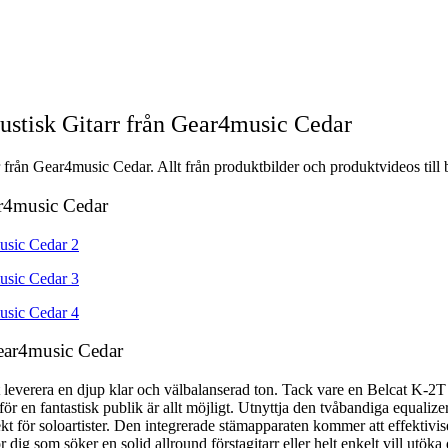
stisk Gitarr från Gear4music Cedar
från Gear4music Cedar. Allt från produktbilder och produktvideos till 
ar4music Cedar
Gear4music Cedar
leverera en djup klar och välbalanserad ton. Tack vare en Belcat K-2T
r en fantastisk publik är allt möjligt. Utnyttja den tvåbandiga equalizern
erfekt för soloartister. Den integrerade stämapparaten kommer att effektiv
 dig som söker en solid allround förstagitarr eller helt enkelt vill utöka