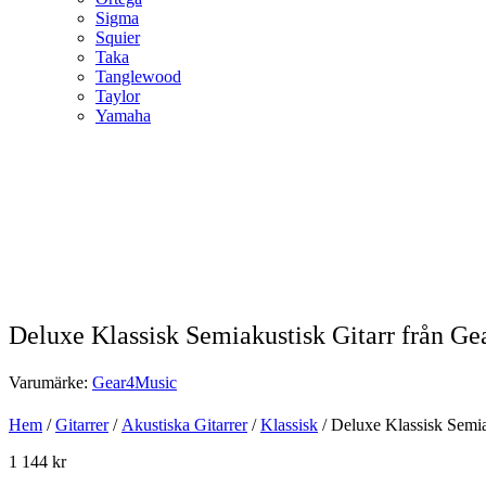
Sigma
Squier
Taka
Tanglewood
Taylor
Yamaha
Deluxe Klassisk Semiakustisk Gitarr från G
Varumärke:
Gear4Music
Hem
/
Gitarrer
/
Akustiska Gitarrer
/
Klassisk
/ Deluxe Klassisk Semi
1 144
kr