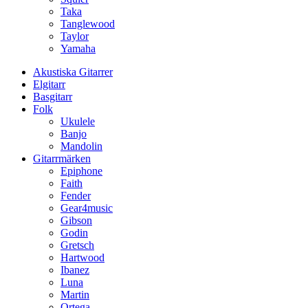
Taka
Tanglewood
Taylor
Yamaha
Akustiska Gitarrer
Elgitarr
Basgitarr
Folk
Ukulele
Banjo
Mandolin
Gitarrmärken
Epiphone
Faith
Fender
Gear4music
Gibson
Godin
Gretsch
Hartwood
Ibanez
Luna
Martin
Ortega