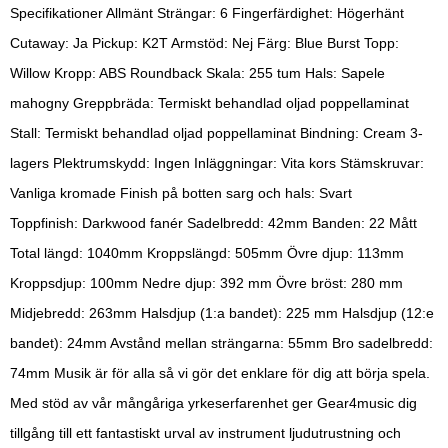
Specifikationer Allmänt Strängar: 6 Fingerfärdighet: Högerhänt
Cutaway: Ja Pickup: K2T Armstöd: Nej Färg: Blue Burst Topp:
Willow Kropp: ABS Roundback Skala: 255 tum Hals: Sapele
mahogny Greppbräda: Termiskt behandlad oljad poppellaminat
Stall: Termiskt behandlad oljad poppellaminat Bindning: Cream 3-
lagers Plektrumskydd: Ingen Inläggningar: Vita kors Stämskruvar:
Vanliga kromade Finish på botten sarg och hals: Svart
Toppfinish: Darkwood fanér Sadelbredd: 42mm Banden: 22 Mått
Total längd: 1040mm Kroppslängd: 505mm Övre djup: 113mm
Kroppsdjup: 100mm Nedre djup: 392 mm Övre bröst: 280 mm
Midjebredd: 263mm Halsdjup (1:a bandet): 225 mm Halsdjup (12:e
bandet): 24mm Avstånd mellan strängarna: 55mm Bro sadelbredd:
74mm Musik är för alla så vi gör det enklare för dig att börja spela.
Med stöd av vår mångåriga yrkeserfarenhet ger Gear4music dig
tillgång till ett fantastiskt urval av instrument ljudutrustning och