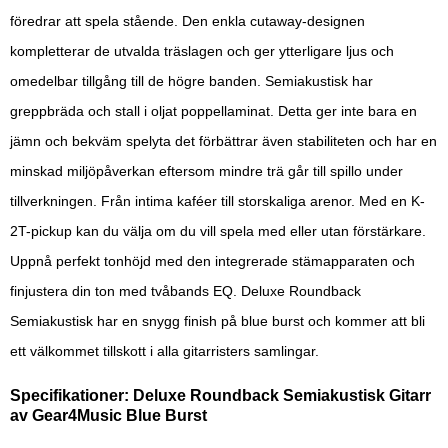
föredrar att spela stående. Den enkla cutaway-designen
kompletterar de utvalda träslagen och ger ytterligare ljus och
omedelbar tillgång till de högre banden. Semiakustisk har
greppbräda och stall i oljat poppellaminat. Detta ger inte bara en
jämn och bekväm spelyta det förbättrar även stabiliteten och har en
minskad miljöpåverkan eftersom mindre trä går till spillo under
tillverkningen. Från intima kaféer till storskaliga arenor. Med en K-
2T-pickup kan du välja om du vill spela med eller utan förstärkare.
Uppnå perfekt tonhöjd med den integrerade stämapparaten och
finjustera din ton med tvåbands EQ. Deluxe Roundback
Semiakustisk har en snygg finish på blue burst och kommer att bli
ett välkommet tillskott i alla gitarristers samlingar.
Specifikationer: Deluxe Roundback Semiakustisk Gitarr
av Gear4Music Blue Burst