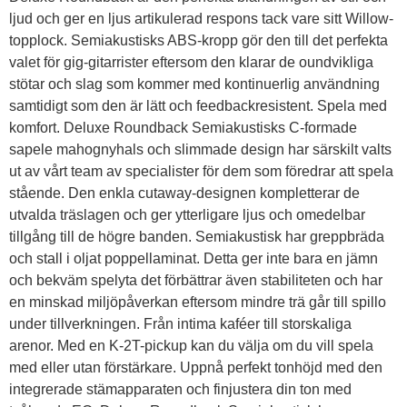
ljud och ger en ljus artikulerad respons tack vare sitt Willow-
topplock. Semiakustisks ABS-kropp gör den till det perfekta
valet för gig-gitarrister eftersom den klarar de oundvikliga
stötar och slag som kommer med kontinuerlig användning
samtidigt som den är lätt och feedbackresistent. Spela med
komfort. Deluxe Roundback Semiakustisks C-formade
sapele mahognyhals och slimmade design har särskilt valts
ut av vårt team av specialister för dem som föredrar att spela
stående. Den enkla cutaway-designen kompletterar de
utvalda träslagen och ger ytterligare ljus och omedelbar
tillgång till de högre banden. Semiakustisk har greppbräda
och stall i oljat poppellaminat. Detta ger inte bara en jämn
och bekväm spelyta det förbättrar även stabiliteten och har
en minskad miljöpåverkan eftersom mindre trä går till spillo
under tillverkningen. Från intima kaféer till storskaliga
arenor. Med en K-2T-pickup kan du välja om du vill spela
med eller utan förstärkare. Uppnå perfekt tonhöjd med den
integrerade stämapparaten och finjustera din ton med