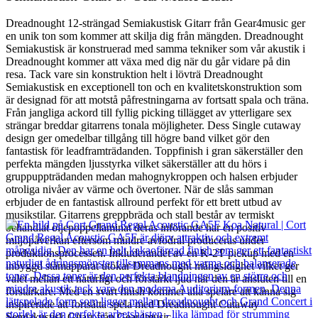
Dreadnought 12-strängad Semiakustisk Gitarr från Gear4music ger
en unik ton som kommer att skilja dig från mängden. Dreadnought
Semiakustisk är konstruerad med samma tekniker som vår akustik i
Dreadnought kommer att växa med dig när du går vidare på din
resa. Tack vare sin konstruktion helt i lövträ Dreadnought
Semiakustisk en exceptionell ton och en kvalitetskonstruktion som
är designad för att motstå påfrestningarna av fortsatt spala och träna.
Från jangliga ackord till fyllig picking tillägget av ytterligare sex
strängar breddar gitarrens tonala möjligheter. Dess Single cutaway
design ger omedelbar tillgång till högre band vilket gör den
fantastisk för leadframträdanden. Toppfinish i gran säkerställer den
perfekta mängden ljusstyrka vilket säkerställer att du hörs i
gruppuppträdanden medan mahognykroppen och halsen erbjuder
otroliga nivåer av värme och övertoner. När de slås samman
erbjuder de en fantastisk allround perfekt för ett brett utbud av
musikstilar. Gitarrens greppbräda och stall består av termiskt
behandlat oljepoppellaminat deras införande har en positiv
miljöpåverkan eftersom mindre avfodral produceras under
produktionsprocessen. Inkluderandet av en K-2T pickup med en
inbyggd stämapparat utökar Dreadnought mångsidighet vilket ger
valet mellan ett naturligt och förstärkt ljud när den är ansluten till en
förstärkare. Med en svart finish kommer alla spelare att känna sig
inspirerade att fortsätta spela med Dreadnought Cutaway
Semiakustisk Gitarr från Gear4music .