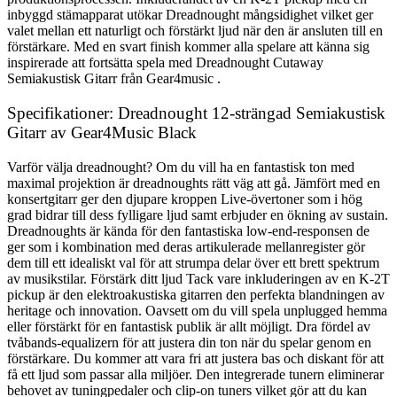
inbyggd stämapparat utökar Dreadnought mångsidighet vilket ger
valet mellan ett naturligt och förstärkt ljud när den är ansluten till en
förstärkare. Med en svart finish kommer alla spelare att känna sig
inspirerade att fortsätta spela med Dreadnought Cutaway
Semiakustisk Gitarr från Gear4music .
Specifikationer: Dreadnought 12-strängad Semiakustisk
Gitarr av Gear4Music Black
Varför välja dreadnought? Om du vill ha en fantastisk ton med
maximal projektion är dreadnoughts rätt väg att gå. Jämfört med en
konsertgitarr ger den djupare kroppen Live-övertoner som i hög
grad bidrar till dess fylligare ljud samt erbjuder en ökning av sustain.
Dreadnoughts är kända för den fantastiska low-end-responsen de
ger som i kombination med deras artikulerade mellanregister gör
dem till ett idealiskt val för att strumpa delar över ett brett spektrum
av musikstilar. Förstärk ditt ljud Tack vare inkluderingen av en K-2T
pickup är den elektroakustiska gitarren den perfekta blandningen av
heritage och innovation. Oavsett om du vill spela unplugged hemma
eller förstärkt för en fantastisk publik är allt möjligt. Dra fördel av
tvåbands-equalizern för att justera din ton när du spelar genom en
förstärkare. Du kommer att vara fri att justera bas och diskant för att
få ett ljud som passar alla miljöer. Den integrerade tunern eliminerar
behovet av tuningpedaler och clip-on tuners vilket gör att du kan