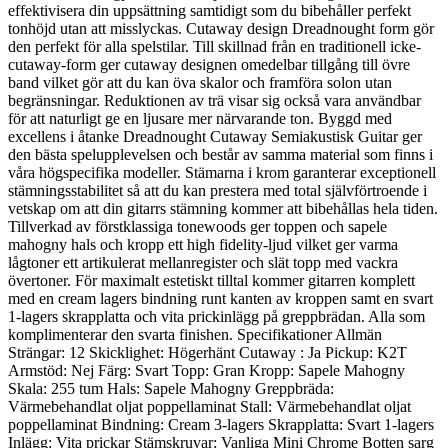
effektivisera din uppsättning samtidigt som du bibehåller perfekt
tonhöjd utan att misslyckas. Cutaway design Dreadnought form gör
den perfekt för alla spelstilar. Till skillnad från en traditionell icke-
cutaway-form ger cutaway designen omedelbar tillgång till övre
band vilket gör att du kan öva skalor och framföra solon utan
begränsningar. Reduktionen av trä visar sig också vara användbar
för att naturligt ge en ljusare mer närvarande ton. Byggd med
excellens i åtanke Dreadnought Cutaway Semiakustisk Guitar ger
den bästa spelupplevelsen och består av samma material som finns i
våra högspecifika modeller. Stämarna i krom garanterar exceptionell
stämningsstabilitet så att du kan prestera med total självförtroende i
vetskap om att din gitarrs stämning kommer att bibehållas hela tiden.
Tillverkad av förstklassiga tonewoods ger toppen och sapele
mahogny hals och kropp ett high fidelity-ljud vilket ger varma
lågtoner ett artikulerat mellanregister och slät topp med vackra
övertoner. För maximalt estetiskt tilltal kommer gitarren komplett
med en cream lagers bindning runt kanten av kroppen samt en svart
1-lagers skrapplatta och vita prickinlägg på greppbrädan. Alla som
komplimenterar den svarta finishen. Specifikationer Allmän
Strängar: 12 Skicklighet: Högerhänt Cutaway : Ja Pickup: K2T
Armstöd: Nej Färg: Svart Topp: Gran Kropp: Sapele Mahogny
Skala: 255 tum Hals: Sapele Mahogny Greppbräda:
Värmebehandlat oljat poppellaminat Stall: Värmebehandlat oljat
poppellaminat Bindning: Cream 3-lagers Skrapplatta: Svart 1-lagers
Inlägg: Vita prickar Stämskruvar: Vanliga Mini Chrome Botten sarg