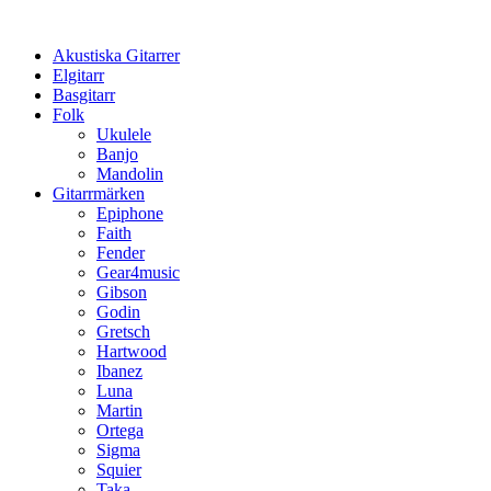
Hoppa
till
Akustiska Gitarrer
innehåll
Elgitarr
Basgitarr
Folk
Ukulele
Banjo
Mandolin
Gitarrmärken
Epiphone
Faith
Fender
Gear4music
Gibson
Godin
Gretsch
Hartwood
Ibanez
Luna
Martin
Ortega
Sigma
Squier
Taka