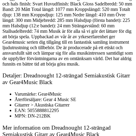
och hals finish: Svart Huvudfinish: Black Gloss Sadelbredd: 50 mm
Band: 20 Mått Total längd: 1077 mm Kroppslängd: 520 mm Totalt
djup: 138 mm Kroppsdjup: 125 mm Nedre längd: 410 mm Övre
längd: 300 mm Midjebredd: 285 mm Halsdjup (första bandet): 225
mm Halsdjup (12:e bandet): 24 mm Strängavstånd: 60 mm
Stallsadelbredd: 74 mm Musik är för alla så vi gör det lättare för dig
att börja spela. Uppbackad av vår år av yrkeserfarenhet ger
Gear4music serien dig tillgång till en fantastisk samling instrument
ljudutrustning och tillbehör. De är producerade på ett etiskt och
ansvarsfullt sätt och lämpar sig för alla musikintressen samtidigt som
de uppfyller förväntningarna av en omtänksam värld. Det har aldrig
funnits en bättre tid att börja göra musik.
Detaljer: Dreadnought 12-strängad Semiakustisk Gitarr
av Gear4Music Black
Varumärke: Gear4Music
Återförsäljare: Gear 4 Music SE
Gitarrer > Akustiska Gitarrer
EAN: 5055888812295
MPN: DN-212BK
Mer information om Dreadnought 12-strängad
Semiakustisk Gitarr av Gear4Music Black