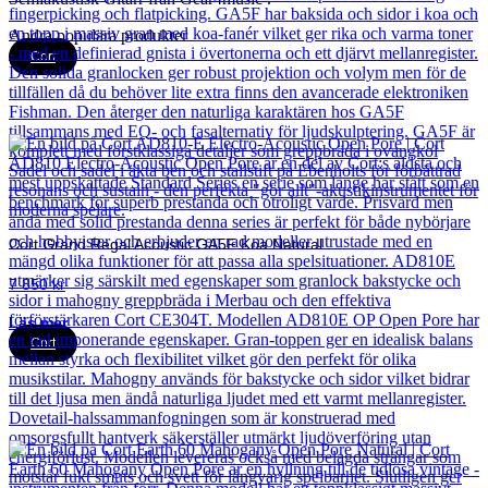
Andra populära produkter
Cort
Cort Grand Regal Acoustic GA5F Koa Natural
7 850
kr
Läs mer
Cort