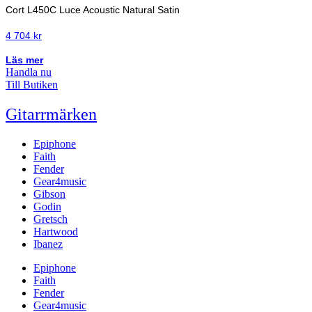
Cort L450C Luce Acoustic Natural Satin
4 704
kr
Läs mer
Handla nu
Till Butiken
Gitarrmärken
Epiphone
Faith
Fender
Gear4music
Gibson
Godin
Gretsch
Hartwood
Ibanez
Epiphone
Faith
Fender
Gear4music