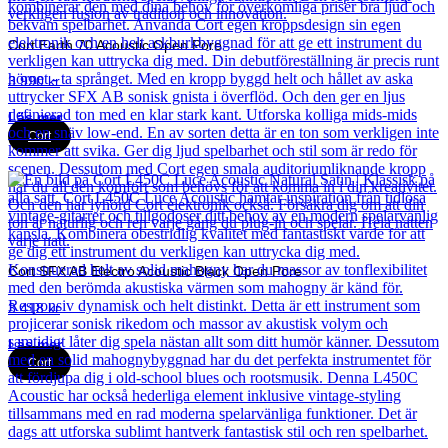
Cort Earth 70 Acoustic Open Pore
3 990
kr
Läs mer
Cort
Cort SFX AB Electro Acoustic Black Open Pore
3 418
kr
Läs mer
Cort