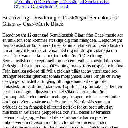
Beskrivning: Dreadnought 12-strängad Semiakustisk
Gitarr av Gear4Music Black
Dreadnought 12-strängad Semiakustisk Gitarr från Gear4music ger
en unik ton som kommer att skilja dig från mängden. Dreadnought
Semiakustisk är konstruerad med samma tekniker som vår akustik i
Dreadnought kommer att växa med dig när du går vidare på din
resa. Tack vare sin konstruktion helt i lövträ Dreadnought
Semiakustisk en exceptionell ton och en kvalitetskonstruktion som
är designad för att motstå påfrestningarna av fortsatt spala och träna.
Från jangliga ackord till fyllig picking tillägget av ytterligare sex
strängar breddar gitarrens tonala möjligheter. Dess Single cutaway
design ger omedelbar tillgång till högre band vilket gör den
fantastisk för leadframträdanden. Toppfinish i gran säkerställer den
perfekta mängden ljusstyrka vilket säkerställer att du hörs i
gruppuppträdanden medan mahognykroppen och halsen erbjuder
otroliga nivåer av värme och övertoner. När de slås samman
erbjuder de en fantastisk allround perfekt för ett brett utbud av
musikstilar. Gitarrens greppbräda och stall består av termiskt
behandlat oljepoppellaminat deras införande har en positiv
miljöpåverkan eftersom mindre avfodral produceras under
produktionsprocessen. Inkluderandet av en K-2T pickup med en