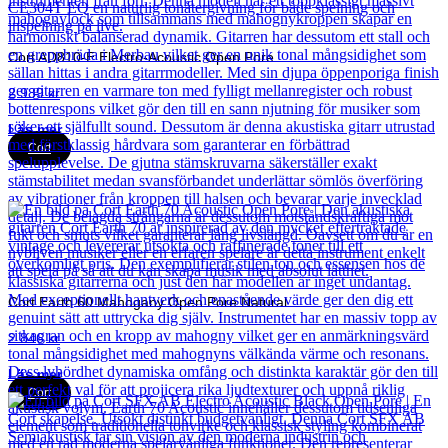
Cort AD810-E Electro-Acoustic Open Pore
2 989
kr
Läs mer
Cort
Cort Earth 60 Mahogany Open Pore Natural
2 846
kr
Läs mer
Cort