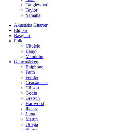
Tanglewood
Taylor
Yamaha
Akustiska Gitarrer
Elgitarr
Basgitarr
Folk
Ukulele
Banjo
Mandolin
Gitarrmärken
Epiphone
Faith
Fender
Gear4music
Gibson
Godin
Gretsch
Hartwood
Ibanez
Luna
Martin
Ortega
Sigma