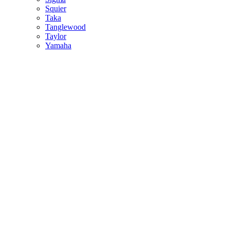
Squier
Taka
Tanglewood
Taylor
Yamaha