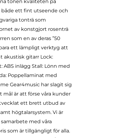
mna tonen kvaliteten på
rr både ett fint utseende och
ngvariga tonträ som
kornet av konstgjort rosenträ
rren som en av deras ”50
ara ett lämpligt verktyg att
 akustisk gitarr Lock:
: ABS inlägg Stall: Lönn med
räda: Poppellaminat med
me Gear4music har slagit sig
t mål är att förse våra kunder
tvecklat ett brett utbud av
samt högtalarsystem. Vi är
ra samarbete med våra
s som är tillgängligt för alla.