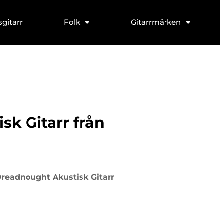
sgitarr
Folk
Gitarrmärken
k Gitarr från
Dreadnought Akustisk Gitarr