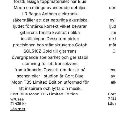
Cort Blue Moon TBS Limited Edition
Cort
7 13
w/Case
21 435
kr
Läs
Läs mer