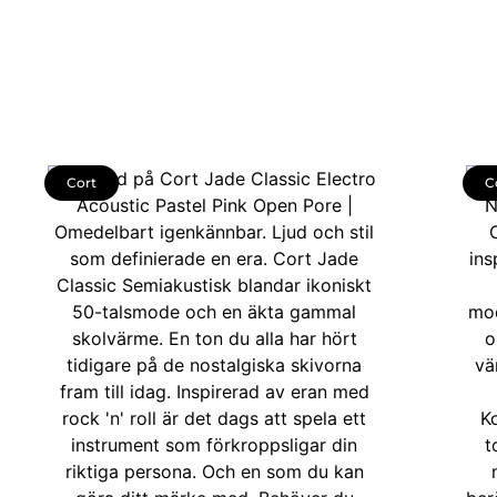
Cort
C