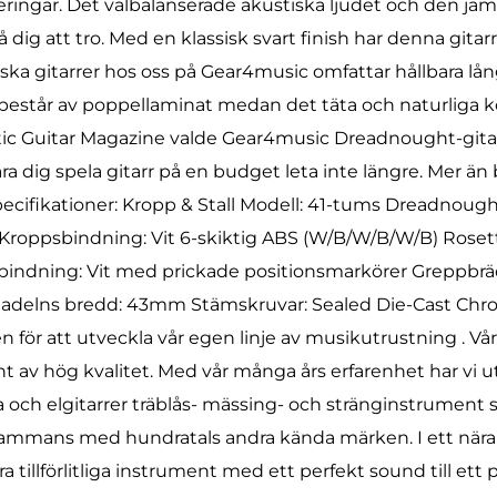
eringar. Det välbalanserade akustiska ljudet och den jä
 dig att tro. Med en klassisk svart finish har denna gita
tiska gitarrer hos oss på Gear4music omfattar hållbara lå
trä består av poppellaminat medan det täta och naturliga 
tic Guitar Magazine valde Gear4music Dreadnought-gita
 dig spela gitarr på en budget leta inte längre. Mer än b
pecifikationer: Kropp & Stall Modell: 41-tums Dreadnought
roppsbindning: Vit 6-skiktig ABS (W/B/W/B/W/B) Rosett
lsbindning: Vit med prickade positionsmarkörer Greppb
 Sadelns bredd: 43mm Stämskruvar: Sealed Die-Cast Chro
n för att utveckla vår egen linje av musikutrustning . Vår
 av hög kvalitet. Med vår många års erfarenhet har vi u
 och elgitarrer träblås- mässing- och stränginstrument 
tillsammans med hundratals andra kända märken. I ett nä
 tillförlitliga instrument med ett perfekt sound till ett pri