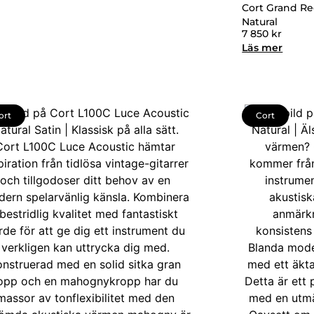
Cort Grand Re
Natural
7 850
kr
Läs mer
ort
Cort