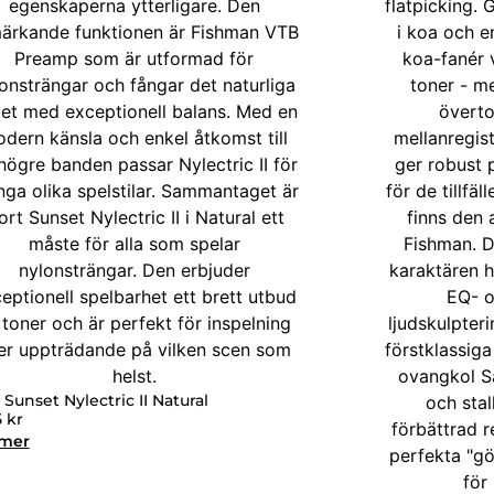
 Sunset Nylectric II Natural
5
kr
 mer