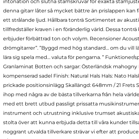
intonation och slutna stämskruvar för exakta stämjust
denna gitarr låter så mycket bättre än prislappen kan få
ett strålande ljud. Hållbara tonträ Sortimentet av akus
tillfredställer kraven i en föränderlig värld. Dessa ton
erbjuder förbättrad ton och volym. Recensioner Acous
drömgitarrer”. ”Byggd med hög standard… om du vill lära
lära sig spela med… valuta för pengarna. ” Funktioner/s
Granlaminat Botten och sargar: Österländsk mahogny K
kompenserad sadel Finish: Natural Hals Hals: Nato Ha
prickade positionsinlägg Skallängd: 648mm / 21 Frets
ihop med några av de bästa tillverkarna från hela världe
med ett brett utbud passligt prissatta musikinstrument
instrument och utrustning inklusive trumset akustiska
stolta över att kunna erbjuda detta till våra kunder 
noggrant utvalda tillverkare strävar vi efter att producera