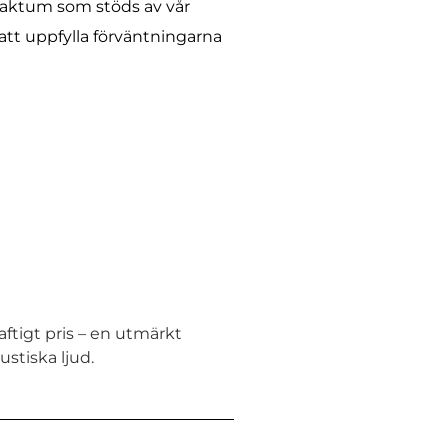
 faktum som stöds av vår
 att uppfylla förväntningarna
ftigt pris – en utmärkt
ustiska ljud.