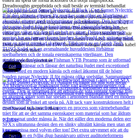
enkelt att spela de första ackorden och börja fingerplocka.
Dreadnoughts greppbräda och stall består av termiskt behandlat
oljepoppellaminat vilket ger mer sustain och en bättre
stämningsstabilitet. Det har också en positiv påverkan på miljön
eftersom mindre avfall skapas under produktionsprocessen. K-2T
pickupen med inbyggd tuner utökar Dreadnoughts mångsidighet
vilket gör att du kan välja mellan ett naturligt eller förstärkt ljud när
den är ansluten till en förstärkare. Kommer i en subtil naturlig finish.
Detta paket innehåller en 15W förstärkare strängar picks väska kabel
rem capo och tuner.
Andra populära produkter
Cort
Cort Sunset Nylectric II Black
7 135
kr
Läs mer
Cort