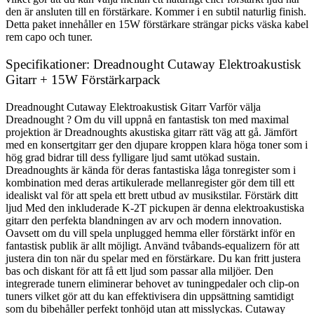
den är ansluten till en förstärkare. Kommer i en subtil naturlig finish.
Detta paket innehåller en 15W förstärkare strängar picks väska kabel
rem capo och tuner.
Specifikationer: Dreadnought Cutaway Elektroakustisk
Gitarr + 15W Förstärkarpack
Dreadnought Cutaway Elektroakustisk Gitarr Varför välja
Dreadnought ? Om du vill uppnå en fantastisk ton med maximal
projektion är Dreadnoughts akustiska gitarr rätt väg att gå. Jämfört
med en konsertgitarr ger den djupare kroppen klara höga toner som i
hög grad bidrar till dess fylligare ljud samt utökad sustain.
Dreadnoughts är kända för deras fantastiska låga tonregister som i
kombination med deras artikulerade mellanregister gör dem till ett
idealiskt val för att spela ett brett utbud av musikstilar. Förstärk ditt
ljud Med den inkluderade K-2T pickupen är denna elektroakustiska
gitarr den perfekta blandningen av arv och modern innovation.
Oavsett om du vill spela unplugged hemma eller förstärkt inför en
fantastisk publik är allt möjligt. Använd tvåbands-equalizern för att
justera din ton när du spelar med en förstärkare. Du kan fritt justera
bas och diskant för att få ett ljud som passar alla miljöer. Den
integrerade tunern eliminerar behovet av tuningpedaler och clip-on
tuners vilket gör att du kan effektivisera din uppsättning samtidigt
som du bibehåller perfekt tonhöjd utan att misslyckas. Cutaway