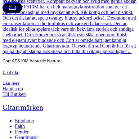
Läs mer
Cort
Cort AF510M Acoustic Natural
1 787
kr
Läs mer
Handla nu
Till Butiken
Gitarrmärken
Epiphone
Faith
Fender
Gear4music