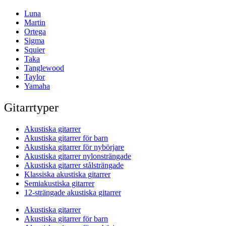
Luna
Martin
Ortega
Sigma
Squier
Taka
Tanglewood
Taylor
Yamaha
Gitarrtyper
Akustiska gitarrer
Akustiska gitarrer för barn
Akustiska gitarrer för nybörjare
Akustiska gitarrer nylonsträngade
Akustiska gitarrer stålsträngade
Klassiska akustiska gitarrer
Semiakustiska gitarrer
12-strängade akustiska gitarrer
Akustiska gitarrer
Akustiska gitarrer för barn