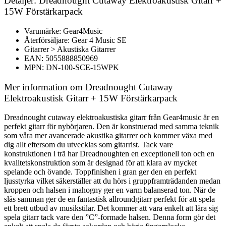
Detaljer: Dreadnought Cutaway Elektroakustisk Gitarr +
15W Förstärkarpack
Varumärke: Gear4Music
Återförsäljare: Gear 4 Music SE
Gitarrer > Akustiska Gitarrer
EAN: 5055888850969
MPN: DN-100-SCE-15WPK
Mer information om Dreadnought Cutaway
Elektroakustisk Gitarr + 15W Förstärkarpack
Dreadnought cutaway elektroakustiska gitarr från Gear4music är en
perfekt gitarr för nybörjaren. Den är konstruerad med samma teknik
som våra mer avancerade akustika gitarrer och kommer växa med
dig allt eftersom du utvecklas som gitarrist. Tack vare
konstruktionen i trä har Dreadnoughten en exceptionell ton och en
kvalitetskonstruktion som är designad för att klara av mycket
spelande och övande. Toppfinishen i gran ger den en perfekt
ljusstyrka vilket säkerställer att du hörs i gruppframträdanden medan
kroppen och halsen i mahogny ger en varm balanserad ton. När de
slås samman ger de en fantastisk allroundgitarr perfekt för att spela
ett brett utbud av musikstilar. Det kommer att vara enkelt att lära sig
spela gitarr tack vare den ”C”-formade halsen. Denna form gör det