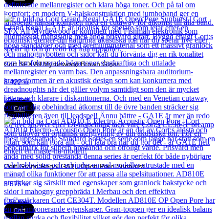
Cort SFX All Myrtlewood Brown Gloss
8 422
kr
Läs mer
Cort
Cort Grand Regal GA1E Open Pore Sunburst
3 575
kr
Läs mer
Cort