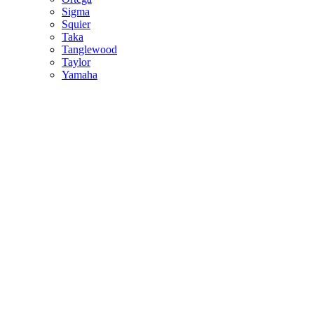
Sigma
Squier
Taka
Tanglewood
Taylor
Yamaha