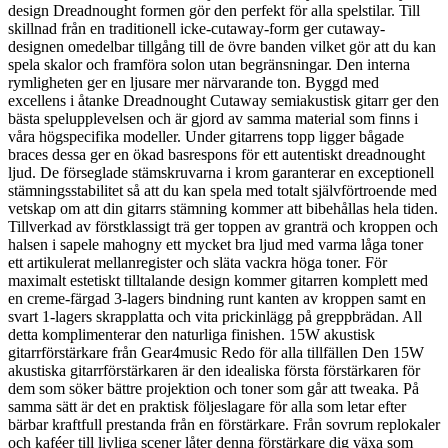
design Dreadnought formen gör den perfekt för alla spelstilar. Till
skillnad från en traditionell icke-cutaway-form ger cutaway-
designen omedelbar tillgång till de övre banden vilket gör att du kan
spela skalor och framföra solon utan begränsningar. Den interna
rymligheten ger en ljusare mer närvarande ton. Byggd med
excellens i åtanke Dreadnought Cutaway semiakustisk gitarr ger den
bästa spelupplevelsen och är gjord av samma material som finns i
våra högspecifika modeller. Under gitarrens topp ligger bågade
braces dessa ger en ökad basrespons för ett autentiskt dreadnought
ljud. De förseglade stämskruvarna i krom garanterar en exceptionell
stämningsstabilitet så att du kan spela med totalt självförtroende med
vetskap om att din gitarrs stämning kommer att bibehållas hela tiden.
Tillverkad av förstklassigt trä ger toppen av granträ och kroppen och
halsen i sapele mahogny ett mycket bra ljud med varma låga toner
ett artikulerat mellanregister och släta vackra höga toner. För
maximalt estetiskt tilltalande design kommer gitarren komplett med
en creme-färgad 3-lagers bindning runt kanten av kroppen samt en
svart 1-lagers skrapplatta och vita prickinlägg på greppbrädan. All
detta komplimenterar den naturliga finishen. 15W akustisk
gitarrförstärkare från Gear4music Redo för alla tillfällen Den 15W
akustiska gitarrförstärkaren är den idealiska första förstärkaren för
dem som söker bättre projektion och toner som går att tweaka. På
samma sätt är det en praktisk följeslagare för alla som letar efter
bärbar kraftfull prestanda från en förstärkare. Från sovrum replokaler
och kaféer till livliga scener låter denna förstärkare dig växa som