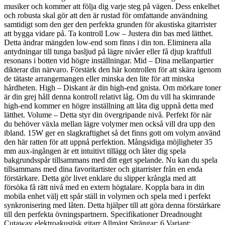
musiker och kommer att följa dig varje steg på vägen. Dess enkelhet
och robusta skal gör att den är rustad för omfattande användning
samtidigt som den ger den perfekta grunden för akustiska gitarrister
att bygga vidare på. Ta kontroll Low – Justera din bas med lätthet.
Detta ändrar mängden low-end som finns i din ton. Eliminera alla
antydningar till tunga basljud på lägre nivåer eller få djup kraftfull
resonans i botten vid högre inställningar. Mid – Dina mellanpartier
dikterar din närvaro. Förstärk den här kontrollen för att skära igenom
de tätaste arrangemangen eller minska den lite för att minska
hårdheten. High – Diskant är din high-end gnista. Om mörkare toner
är din grej håll denna kontroll relativt låg. Om du vill ha skimrande
high-end kommer en högre inställning att låta dig uppnå detta med
lätthet. Volume – Detta styr din övergripande nivå. Perfekt för när
du behöver växla mellan lägre volymer men också vill dra upp den
ibland. 15W ger en slagkraftighet så det finns gott om volym använd
den här ratten för att uppnå perfektion. Mångsidiga möjligheter 35
mm aux-ingången är ett intuitivt tillägg och låter dig spela
bakgrundsspår tillsammans med ditt eget spelande. Nu kan du spela
tillsammans med dina favoritartister och gitarrister från en enda
förstärkare. Detta gör livet enklare du slipper krångla med att
försöka få rätt nivå med en extern högtalare. Koppla bara in din
mobila enhet välj ett spår ställ in volymen och spela med i perfekt
synkronisering med låten. Detta hjälper till att göra denna förstärkare
till den perfekta övningspartnern. Specifikationer Dreadnought
Cutaway elektroakustisk gitarr Allmänt Strängar: 6 Variant: