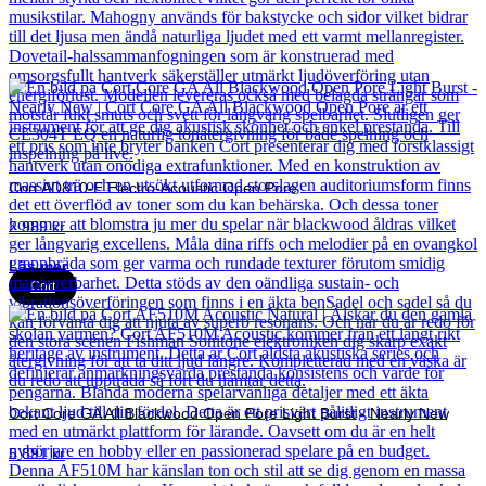
Cort AD810-E Electro-Acoustic Open Pore
2 989
kr
Läs mer
Cort
Cort Core GA All Blackwood Open Pore Light Burst - Nearly New
5 891
kr