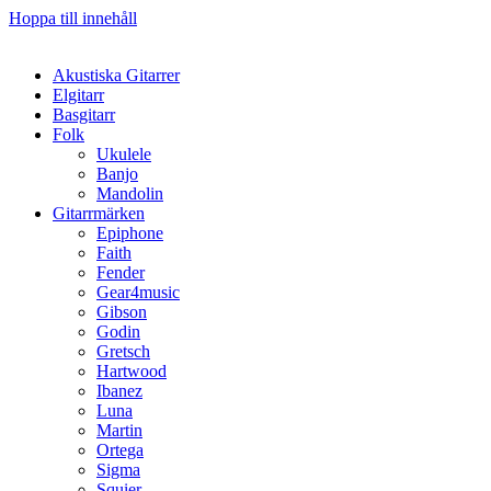
Hoppa till innehåll
Akustiska Gitarrer
Elgitarr
Basgitarr
Folk
Ukulele
Banjo
Mandolin
Gitarrmärken
Epiphone
Faith
Fender
Gear4music
Gibson
Godin
Gretsch
Hartwood
Ibanez
Luna
Martin
Ortega
Sigma
Squier