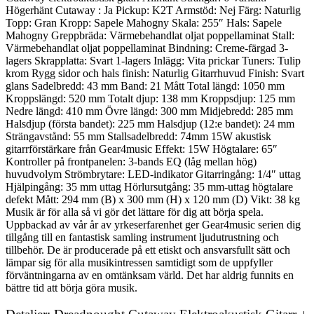
Högerhänt Cutaway : Ja Pickup: K2T Armstöd: Nej Färg: Naturlig
Topp: Gran Kropp: Sapele Mahogny Skala: 255″ Hals: Sapele
Mahogny Greppbräda: Värmebehandlat oljat poppellaminat Stall:
Värmebehandlat oljat poppellaminat Bindning: Creme-färgad 3-
lagers Skrapplatta: Svart 1-lagers Inlägg: Vita prickar Tuners: Tulip
krom Rygg sidor och hals finish: Naturlig Gitarrhuvud Finish: Svart
glans Sadelbredd: 43 mm Band: 21 Mått Total längd: 1050 mm
Kroppslängd: 520 mm Totalt djup: 138 mm Kroppsdjup: 125 mm
Nedre längd: 410 mm Övre längd: 300 mm Midjebredd: 285 mm
Halsdjup (första bandet): 225 mm Halsdjup (12:e bandet): 24 mm
Strängavstånd: 55 mm Stallsadelbredd: 74mm 15W akustisk
gitarrförstärkare från Gear4music Effekt: 15W Högtalare: 65″
Kontroller på frontpanelen: 3-bands EQ (låg mellan hög)
huvudvolym Strömbrytare: LED-indikator Gitarringång: 1/4″ uttag
Hjälpingång: 35 mm uttag Hörlursutgång: 35 mm-uttag högtalare
defekt Mått: 294 mm (B) x 300 mm (H) x 120 mm (D) Vikt: 38 kg
Musik är för alla så vi gör det lättare för dig att börja spela.
Uppbackad av vår år av yrkeserfarenhet ger Gear4music serien dig
tillgång till en fantastisk samling instrument ljudutrustning och
tillbehör. De är producerade på ett etiskt och ansvarsfullt sätt och
lämpar sig för alla musikintressen samtidigt som de uppfyller
förväntningarna av en omtänksam värld. Det har aldrig funnits en
bättre tid att börja göra musik.