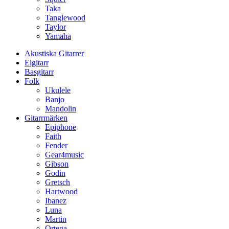
Taka
Tanglewood
Taylor
Yamaha
Akustiska Gitarrer
Elgitarr
Basgitarr
Folk
Ukulele
Banjo
Mandolin
Gitarrmärken
Epiphone
Faith
Fender
Gear4music
Gibson
Godin
Gretsch
Hartwood
Ibanez
Luna
Martin
Ortega