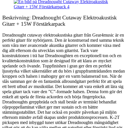
Beskrivning: Dreadnought Cutaway Elektroakustisk
Gitarr + 15W Förstärkarpack
Dreadnought cutaway elektroakustiska gitarr från Gear4music är en
perfekt gitarr för nybörjaren. Den är konstruerad med samma teknik
som våra mer avancerade akustika gitarrer och kommer växa med
dig allt eftersom du utvecklas som gitarrist. Tack vare
konstruktionen i trä har Dreadnoughten en exceptionell ton och en
kvalitetskonstruktion som är designad för att klara av mycket
spelande och övande. Toppfinishen i gran ger den en perfekt
ljusstyrka vilket säkerställer att du hörs i gruppframträdanden medan
kroppen och halsen i mahogny ger en varm balanserad ton. När de
slås samman ger de en fantastisk allroundgitarr perfekt för att spela
ett brett utbud av musikstilar. Det kommer att vara enkelt att lära sig
spela gitarr tack vare den ”C”-formade halsen. Denna form gör det
enkelt att spela de första ackorden och börja fingerplocka.
Dreadnoughts greppbräda och stall består av termiskt behandlat
oljepoppellaminat vilket ger mer sustain och en bättre
stämningsstabilitet. Det har också en positiv påverkan på miljön
eftersom mindre avfall skapas under produktionsprocessen. K-2T
pickupen med inbyggd tuner utökar Dreadnoughts mångsidighet
vilket gör att du kan välja mellan ett naturligt eller förstärkt ljud när