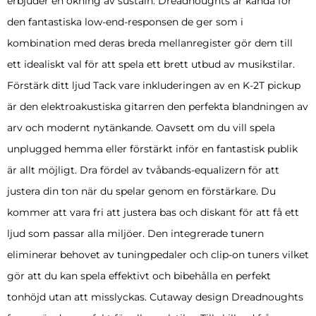
erbjuder en ökning av sustain. Dreadnoughts är kända för
den fantastiska low-end-responsen de ger som i
kombination med deras breda mellanregister gör dem till
ett idealiskt val för att spela ett brett utbud av musikstilar.
Förstärk ditt ljud Tack vare inkluderingen av en K-2T pickup
är den elektroakustiska gitarren den perfekta blandningen av
arv och modernt nytänkande. Oavsett om du vill spela
unplugged hemma eller förstärkt inför en fantastisk publik
är allt möjligt. Dra fördel av tvåbands-equalizern för att
justera din ton när du spelar genom en förstärkare. Du
kommer att vara fri att justera bas och diskant för att få ett
ljud som passar alla miljöer. Den integrerade tunern
eliminerar behovet av tuningpedaler och clip-on tuners vilket
gör att du kan spela effektivt och bibehålla en perfekt
tonhöjd utan att misslyckas. Cutaway design Dreadnoughts