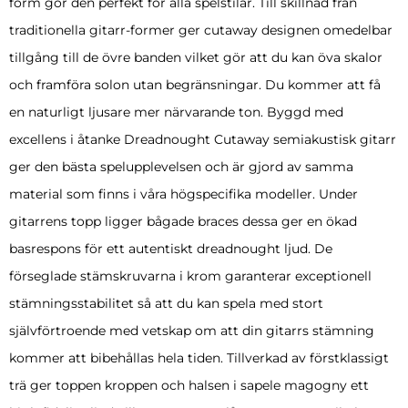
form gör den perfekt för alla spelstilar. Till skillnad från
traditionella gitarr-former ger cutaway designen omedelbar
tillgång till de övre banden vilket gör att du kan öva skalor
och framföra solon utan begränsningar. Du kommer att få
en naturligt ljusare mer närvarande ton. Byggd med
excellens i åtanke Dreadnought Cutaway semiakustisk gitarr
ger den bästa spelupplevelsen och är gjord av samma
material som finns i våra högspecifika modeller. Under
gitarrens topp ligger bågade braces dessa ger en ökad
basrespons för ett autentiskt dreadnought ljud. De
förseglade stämskruvarna i krom garanterar exceptionell
stämningsstabilitet så att du kan spela med stort
självförtroende med vetskap om att din gitarrs stämning
kommer att bibehållas hela tiden. Tillverkad av förstklassigt
trä ger toppen kroppen och halsen i sapele magogny ett