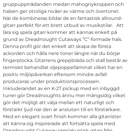
gruppuppträdanden medan mahognykroppen och
halsen ger otroliga nivåer av värme och övertoner.
När de kombineras bildar de en fantastisk allround-
gitarr perfekt för ett brett utbud av musikstilar. Att
lära sig spela gitarr kommer att kännas enkelt på
grund av Dreadnought Cutaways ”C”-formade hals.
Denna profil gör det enkelt att skapa de första
ackorden och hålla nere toner längre när du börjar
fingerplocka. Gitarrens greppbräda och stall består av
termiskt behandlat oljepoppellaminat vilket har en
positiv miljöpåverkan eftersom mindre avfall
produceras under produktionsprocessen.
Inkluderandet av en K-2T pickup med en inbyggd
tuner gör Dreadnoughts ännu mer mångsidig vilket
gör det möjligt att välja mellan ett naturligt och
förstärkt ljud när den är ansluten till en förstärkare.
Med en elegant svart finish kommer alla gitarrister
att känna sig inspirerade att fortsätta spela med
Dreadnought Cutaway semiakustisk gitarr från