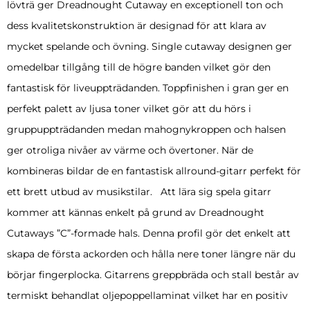
lövträ ger Dreadnought Cutaway en exceptionell ton och
dess kvalitetskonstruktion är designad för att klara av
mycket spelande och övning. Single cutaway designen ger
omedelbar tillgång till de högre banden vilket gör den
fantastisk för liveuppträdanden. Toppfinishen i gran ger en
perfekt palett av ljusa toner vilket gör att du hörs i
gruppuppträdanden medan mahognykroppen och halsen
ger otroliga nivåer av värme och övertoner. När de
kombineras bildar de en fantastisk allround-gitarr perfekt för
ett brett utbud av musikstilar. Att lära sig spela gitarr
kommer att kännas enkelt på grund av Dreadnought
Cutaways ”C”-formade hals. Denna profil gör det enkelt att
skapa de första ackorden och hålla nere toner längre när du
börjar fingerplocka. Gitarrens greppbräda och stall består av
termiskt behandlat oljepoppellaminat vilket har en positiv