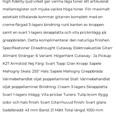
high fidelity-ljud vilket ger varma låga toner ett artikulerat
mellanregister och mjuka vackra höga toner. För maximalt
estetiskt tilltalande kommer gitarren komplett med en
creme-färgad 3-lagers bindning runt kanten av kroppen
samt en svart 1-lagers skrapplatta och vita prickinlägg på
greppbrädan. Detta komplimenterar den naturliga finishen.
Specifikationer Dreadnought Cutaway Elektroakustisk Gitarr
Allmänt Strängar: 6 Variant: Högerhänt Cutaway : Ja Pickup:
K2T Armstöd: Nej Färg: Svart Topp: Gran Kropp: Sapele
Mahogny Skala: 255″ Hals: Sapele Mahogny Greppbräda:
Värmebehandlat oljat poppellaminat Stall: Värmebehandlat
oljat poppellaminat Bindning: Cream 3-lagers Skrapplatta:
Svart 1-lagers Inlägg: Vita prickar Tuners: Tulip krom Rygg
sidor och hals finish: Svart Gitarrhuvud finish: Svart glans
Sadelbredd: 43 mm Band: 21 Mått Total längd: 1050 mm