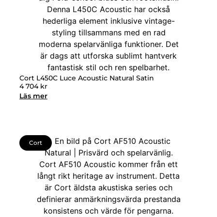
Cort L450C Luce Acoustic Natural Satin
4 704
kr
Läs mer
Cort