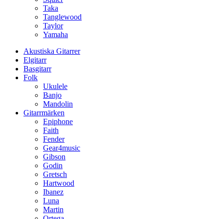
Taka
Tanglewood
Taylor
Yamaha
Akustiska Gitarrer
Elgitarr
Basgitarr
Folk
Ukulele
Banjo
Mandolin
Gitarrmärken
Epiphone
Faith
Fender
Gear4music
Gibson
Godin
Gretsch
Hartwood
Ibanez
Luna
Martin
Ortega