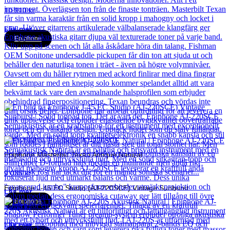
10 910
kr
Läs mer
Epiphone
Epiphone Masterbilt Texan Antique Natural
9 035
kr
Epiphone J-45 EC Studio (AJ-220SCE) Vintage Sunburst
Läs mer
Epiphone
5 200
kr
Läs mer