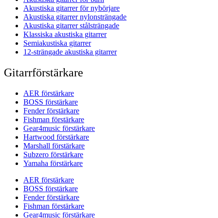
Akustiska gitarrer för nybörjare
Akustiska gitarrer nylonsträngade
Akustiska gitarrer stålsträngade
Klassiska akustiska gitarrer
Semiakustiska gitarrer
12-strängade akustiska gitarrer
Gitarrförstärkare
AER förstärkare
BOSS förstärkare
Fender förstärkare
Fishman förstärkare
Gear4music förstärkare
Hartwood förstärkare
Marshall förstärkare
Subzero förstärkare
Yamaha förstärkare
AER förstärkare
BOSS förstärkare
Fender förstärkare
Fishman förstärkare
Gear4music förstärkare