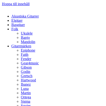
Hoppa till innehåll
Akustiska Gitarrer
Elgitarr
Basgitarr
Folk
Ukulele
Banjo
Mandolin
Gitarrmärken
Epiphone
Faith
Fender
Gear4music
Gibson
Godin
Gretsch
Hartwood
Ibanez
Luna
Martin
Ortega
Sigma
Squier