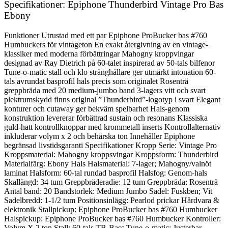
Specifikationer: Epiphone Thunderbird Vintage Pro Bas
Ebony
Funktioner Utrustad med ett par Epiphone ProBucker bas #760
Humbuckers för vintageton En exakt återgivning av en vintage-
klassiker med moderna förbättringar Mahogny kroppvingar
designad av Ray Dietrich på 60-talet inspirerad av 50-tals bilfenor
Tune-o-matic stall och klo stränghållare ger utmärkt intonation 60-
tals avrundat basprofil hals precis som originalet Rosenträ
greppbräda med 20 medium-jumbo band 3-lagers vitt och svart
plektrumskydd finns original ”Thunderbird”-logotyp i svart Elegant
konturer och cutaway ger bekväm spelbarhet Hals-genom
konstruktion levererar förbättrad sustain och resonans Klassiska
guld-hatt kontrollknoppar med krommetall inserts Kontrollalternativ
inkluderar volym x 2 och behärska ton Innehåller Epiphone
begränsad livstidsgaranti Specifikationer Kropp Serie: Vintage Pro
Kroppsmaterial: Mahogny kroppsvingar Kroppsform: Thunderbird
Materialfärg: Ebony Hals Halsmaterial: 7-lager; Mahogny/valnöt
laminat Halsform: 60-tal rundad basprofil Halsfog: Genom-hals
Skallängd: 34 tum Greppbräderadie: 12 tum Greppbräda: Rosenträ
Antal band: 20 Bandstorlek: Medium Jumbo Sadel: Fuskben; Vit
Sadelbredd: 1-1/2 tum Positionsinlägg: Pearlod prickar Hårdvara &
elektronik Stallpickup: Epiphone ProBucker bas #760 Humbucker
Halspickup: Epiphone ProBucker bas #760 Humbucker Kontroller:
Volym X 2 ton Stall: 60-tals TB-Bass Tune-o-matic; Justerbar