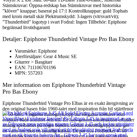
Stämskruvar: Öppna-redskap bas Stämskruvar med historiska
”klöver” knappar; baserat på 17:1 Kontrollknappar: guld Tophats
med krom metall skär Plektrumskydd: 3-lagers (vit/svart/vit);
”Thunderbird” logotyp i svart Fodral: Ingen Tillbehör: Epiphone
begränsad livstidsgaranti
Detaljer: Epiphone Thunderbird Vintage Pro Bas Ebony
Varumärke: Epiphone
Återförsäljare: Gear 4 Music SE
Gitarrer > Basgitarr
EAN: 711106701196
MPN: 557203
Mer information om Epiphone Thunderbird Vintage
Pro Bas Ebony
Epiphone Thunderbird Vintage Pro Elbas är en exakt återgivning av
den original basen från 1960-talet med inspiration från bil stjärtfenor
av 50-talet. Vingarna mahognykropp har eleganta konturer som
erbjuder både komfort och stil. En hals-genom konstruktion erbjuder
smidig spelbarhet på högre banden medan rosenträgreppbräde ger
en varm ton med en naturlig känsla. Ett par nya ProBucker #760
bashumbuckers leverera en klassisk baston som kommer att skära