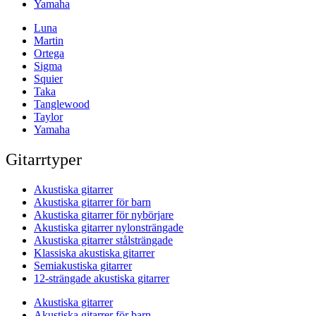
Yamaha
Luna
Martin
Ortega
Sigma
Squier
Taka
Tanglewood
Taylor
Yamaha
Gitarrtyper
Akustiska gitarrer
Akustiska gitarrer för barn
Akustiska gitarrer för nybörjare
Akustiska gitarrer nylonsträngade
Akustiska gitarrer stålsträngade
Klassiska akustiska gitarrer
Semiakustiska gitarrer
12-strängade akustiska gitarrer
Akustiska gitarrer
Akustiska gitarrer för barn