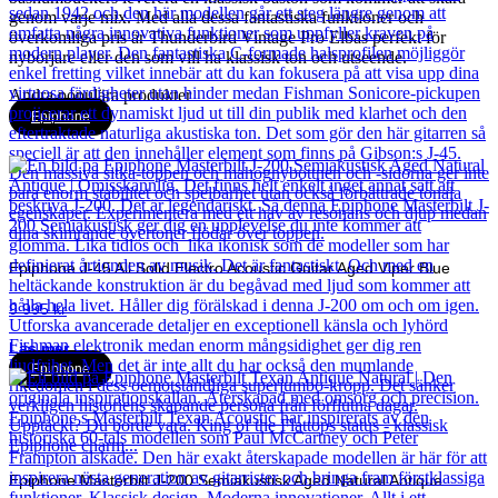
genom varje mix. Med alla dessa fantastiska funktioner och
överkomliga pris är Thunderbird Vintage Pro Elbas perfekt för
nybörjare eller den som vill ha klassisk ton och utseende.
Andra populära produkter
Epiphone
Epiphone J-45 All Solid Electro Acoustic Guitar Aged Viper Blue
9 995
kr
Läs mer
Epiphone
Epiphone Masterbilt J-200 Semiakustisk Aged Natural Antique