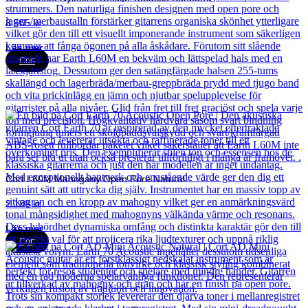
8 565
kr
Läs mer
Cort
Cort L60M Mahogany Open Pore Natural
2 188
kr
Läs mer
Cort