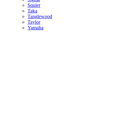
Squier
Taka
Tanglewood
Taylor
Yamaha