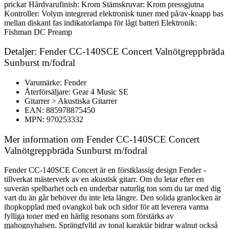
prickar Hårdvarufinish: Krom Stämskruvar: Krom pressgjutna
Kontroller: Volym integrerad elektronisk tuner med på/av-knapp bas
mellan diskant fas indikatorlampa för lågt batteri Elektronik:
Fishman DC Preamp
Detaljer: Fender CC-140SCE Concert Valnötgreppbräda
Sunburst m/fodral
Varumärke: Fender
Återförsäljare: Gear 4 Music SE
Gitarrer > Akustiska Gitarrer
EAN: 885978875450
MPN: 970253332
Mer information om Fender CC-140SCE Concert
Valnötgreppbräda Sunburst m/fodral
Fender CC-140SCE Concert är en förstklassig design Fender -
tillverkat mästerverk av en akustisk gitarr. Om du letar efter en
suverän spelbarhet och en underbar naturlig ton som du tar med dig
vart du än går behöver du inte leta längre. Den solida granlocken är
ihopkopplad med ovangkol bak och sidor för att leverera varma
fylliga toner med en härlig resonans som förstärks av
mahognyhalsen. Sprängfylld av tonal karaktär bidrar walnut också