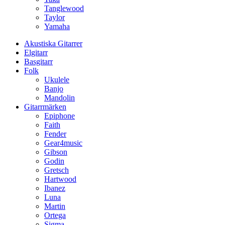
Tanglewood
Taylor
Yamaha
Akustiska Gitarrer
Elgitarr
Basgitarr
Folk
Ukulele
Banjo
Mandolin
Gitarrmärken
Epiphone
Faith
Fender
Gear4music
Gibson
Godin
Gretsch
Hartwood
Ibanez
Luna
Martin
Ortega
Sigma