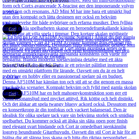
Cort Earth 70 Acoustic Open Pore
3 990
kr
Läs mer
Cort
Cort AD Mini Acoustic Natural
2 417
kr
Läs mer
Cort