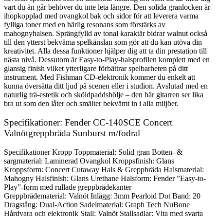
vart du än går behöver du inte leta längre. Den solida granlocken är
ihopkopplad med ovangkol bak och sidor för att leverera varma
fylliga toner med en härlig resonans som förstärks av
mahognyhalsen. Sprängfylld av tonal karaktär bidrar walnut också
till den ytterst bekväma spelkänslan som gör att du kan utöva din
kreativitet. Alla dessa funktioner hjälper dig att ta din prestation till
nästa nivå. Dessutom är Easy-to-Play-halsprofilen komplett med en
glansig finish vilket ytterligare förbättrar spelbarheten på ditt
instrument. Med Fishman CD-elektronik kommer du enkelt att
kunna översätta ditt ljud på scenen eller i studion. Avslutad med en
naturlig trä-estetik och sköldpaddshölje – den här gitarren ser lika
bra ut som den låter och smälter bekvämt in i alla miljöer.
Specifikationer: Fender CC-140SCE Concert
Valnötgreppbräda Sunburst m/fodral
Specifikationer Kropp Toppmaterial: Solid gran Botten- &
sargmaterial: Laminerad Ovangkol Kroppsfinish: Glans
Kroppsform: Concert Cutaway Hals & Greppbräda Halsmaterial:
Mahogny Halsfinish: Glans Urethane Halsform: Fender ”Easy-to-
Play”-form med rullade greppbrädekanter
Greppbrädematerial: Valnöt Inlägg: 3mm Pearloid Dot Band: 20
Dragstång: Dual-Action Sadelmaterial: Graph Tech NuBone
Hårdvara och elektronik Stall: Valnöt Stallsadlar: Vita med svarta