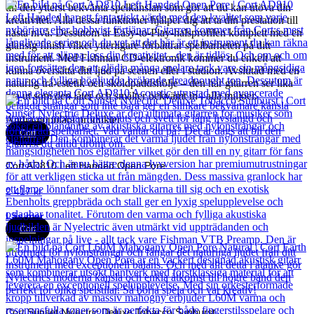
till den ytterst bekväma spelkänslan som gör att du kan utöva din
kreativitet. Alla dessa funktioner hjälper dig att ta din prestation till
nästa nivå. Dessutom är Easy-to-Play-halsprofilen komplett med en
glansig finish vilket ytterligare förbättrar spelbarheten på ditt
instrument. Med Fishman CD-elektronik kommer du enkelt att
kunna översätta ditt ljud på scenen eller i studion. Avslutad med en
naturlig trä-estetik och sköldpaddshölje – den här gitarren ser lika
bra ut som den låter och smälter bekvämt in i alla miljöer.
Andra populära produkter
Cort
Cort AD810 Left Handed Open Pore
2 417
kr
Läs mer
Cort
Cort Sunset Nylectric Deluxe Tobacco Sunburst