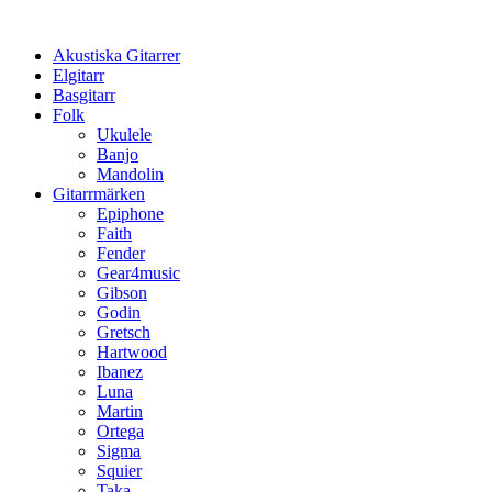
Hoppa
till
Akustiska Gitarrer
innehåll
Elgitarr
Basgitarr
Folk
Ukulele
Banjo
Mandolin
Gitarrmärken
Epiphone
Faith
Fender
Gear4music
Gibson
Godin
Gretsch
Hartwood
Ibanez
Luna
Martin
Ortega
Sigma
Squier
Taka