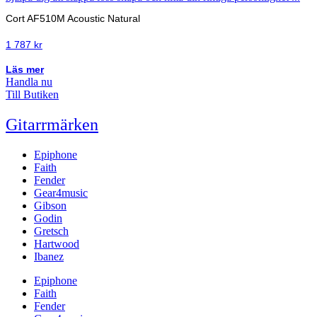
Cort AF510M Acoustic Natural
1 787
kr
Läs mer
Handla nu
Till Butiken
Gitarrmärken
Epiphone
Faith
Fender
Gear4music
Gibson
Godin
Gretsch
Hartwood
Ibanez
Epiphone
Faith
Fender