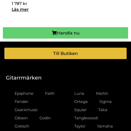
1 787
kr
Läs mer
Handla nu
Till Butiken
Gitarrmärken
Epiphone
Faith
Luna
Martin
Fender
Ortega
Sigma
Gear4music
Squier
Taka
Gibson
Godin
Tanglewood
Gretsch
Taylor
Yamaha