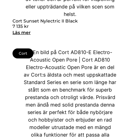
Cort Sunset Nylectric II Black
7 135
kr
Läs mer
Cort