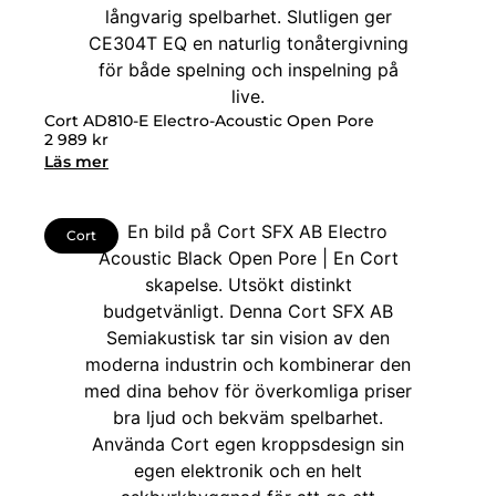
Cort AD810-E Electro-Acoustic Open Pore
2 989
kr
Läs mer
Cort