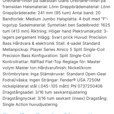
Urethane-finish på baksidan Glans Urethane-finish på
framsidan Halsmaterial: Lönn Greppbrädematerial: Lönn
Greppbräderadie: 241 mm (95 tum) Antal band: 20
Bandtorlek: Medium Jumbo Halsplatta: 4-bult med ”F”-
logotyp Sadelmaterial: Syntetiskt ben Sadelbredd: 1625
tum (413 mm) Riktning: Höger hand Plektrumskydd: 3-
lagers pergament Inlägg: Svart prick Huvud: Precision
Bass Hårdvara & elektronik Stall: 4-sadel Standard
Mellanpickup: Player Series Alnico 5 Split Single-Coil
Precision Bass Konfiguration: Split Single-Coil
Kontrollrattar: Räfflad Flat-Top Reglage för: Master
volym Master ton Hårdvarufinish: Nickel/krom
Strömbrytare: Inga Stämskruvar: Standard Open-Gear
Fodral/väska: Ingen Strängar: Fender® USA 7250M
nickelpläterat stål (.045-.105 mått) PN 0737250406
Dragstångsadel: 3/16 tum sexkantsjustering
Dragstångnyckel: 3/16 tum sexkant (insex) Dragstång:
Single Action huvudjustering