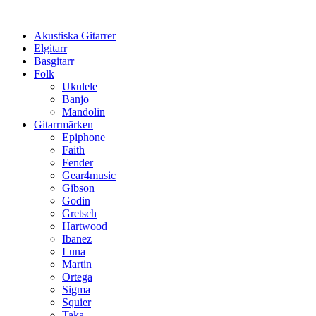
Hoppa
till
Akustiska Gitarrer
innehåll
Elgitarr
Basgitarr
Folk
Ukulele
Banjo
Mandolin
Gitarrmärken
Epiphone
Faith
Fender
Gear4music
Gibson
Godin
Gretsch
Hartwood
Ibanez
Luna
Martin
Ortega
Sigma
Squier
Taka