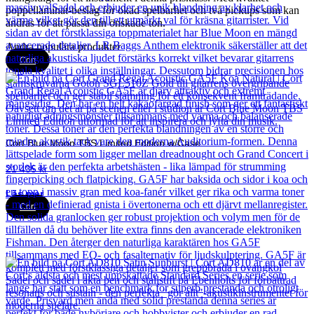
poppellaminat-beslag för ökad spelbarhet och två pickups som kan
ändras för att passa din önskade ton.
Andra populära produkter
Cort
Cort Blue Moon TBS Limited Edition w/Case
21 435
kr
Läs mer
Cort