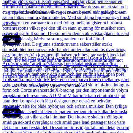
Cort Core GA All Blackwood Open Pore Light Burst - Nearly New
5 891
kr
Läs mer
Cort
Cort Earth 60 Mahogany Open Pore Natural
2 846
kr
Läs mer
Cort