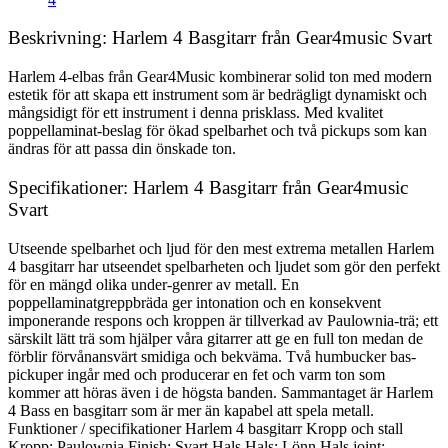
Beskrivning: Harlem 4 Basgitarr från Gear4music Svart
Harlem 4-elbas från Gear4Music kombinerar solid ton med modern
estetik för att skapa ett instrument som är bedrägligt dynamiskt och
mångsidigt för ett instrument i denna prisklass. Med kvalitet
poppellaminat-beslag för ökad spelbarhet och två pickups som kan
ändras för att passa din önskade ton.
Specifikationer: Harlem 4 Basgitarr från Gear4music
Svart
Utseende spelbarhet och ljud för den mest extrema metallen Harlem
4 basgitarr har utseendet spelbarheten och ljudet som gör den perfekt
för en mängd olika under-genrer av metall. En
poppellaminatgreppbräda ger intonation och en konsekvent
imponerande respons och kroppen är tillverkad av Paulownia-trä; ett
särskilt lätt trä som hjälper våra gitarrer att ge en full ton medan de
förblir förvånansvärt smidiga och bekväma. Två humbucker bas-
pickuper ingår med och producerar en fet och varm ton som
kommer att höras även i de högsta banden. Sammantaget är Harlem
4 Bass en basgitarr som är mer än kapabel att spela metall.
Funktioner / specifikationer Harlem 4 basgitarr Kropp och stall
Kropp: Paulownia Finish: Svart Hals Hals: Lönn Hals joint: