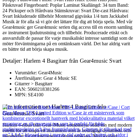
Påskruvad Fingerboard: Poplar Laminat Skallängd: 34 tum Band:
24 Pickuper och Hårdvara Stämskruvar: Svart Die-cast Hårdvara:
Svart Inkluderade tillbehör Monterad gigväska 1/4 tum Jackkabel
Musik är för alla så vi gör det lättare för dig att börja spela. Med vår
Gear4music ger Gear4music serien dig access till en enorm samling
av instrument ljudutrustning och tillbehör. Producerade etiskt och
ansvarsfullt de passar för varje musikaliskt intresse samtidigt som de
möter förväntningarna på en omtänksam värld. Det har aldrig varit
en bättre tid att börja skapa musik.
Detaljer: Harlem 4 Basgitarr från Gear4music Svart
Varumärke: Gear4Music
Återförsäljare: Gear 4 Music SE
Gitarrer > Basgitarr
EAN: 5060218381266
MPN: SE4100
Mer information om Harlem 4 Basgitarr från
Gear4music Svart
Harlem 4-elbas från Gear4Music kombinerar solid ton med modern
estetik för att skapa ett instrument som är bedrägligt dynamiskt och
mångsidigt för ett instrument i denna prisklass. Med kvalitet