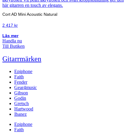
Cort AD Mini Acoustic Natural
2 417
kr
Läs mer
Handla nu
Till Butiken
Gitarrmärken
Epiphone
Faith
Fender
Gear4music
Gibson
Godin
Gretsch
Hartwood
Ibanez
Epiphone
Faith