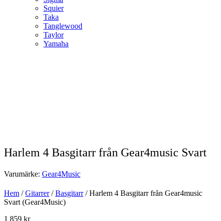
Squier
Taka
Tanglewood
Taylor
Yamaha
Harlem 4 Basgitarr från Gear4music Svart
Varumärke:
Gear4Music
Hem
/
Gitarrer
/
Basgitarr
/ Harlem 4 Basgitarr från Gear4music
Svart (Gear4Music)
1 859
kr