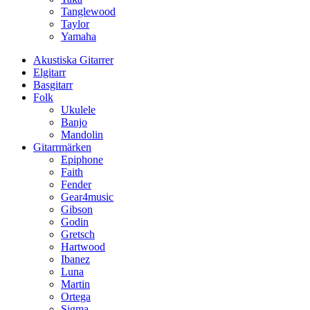
Tanglewood
Taylor
Yamaha
Akustiska Gitarrer
Elgitarr
Basgitarr
Folk
Ukulele
Banjo
Mandolin
Gitarrmärken
Epiphone
Faith
Fender
Gear4music
Gibson
Godin
Gretsch
Hartwood
Ibanez
Luna
Martin
Ortega
Sigma