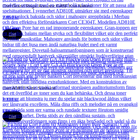
Cort Grand Regal Acoustic GA5F Koa Natural
7 850
kr
Läs mer
Cort
Cort AD810 Satin Sunburst
2 131
kr
Läs mer
Cort