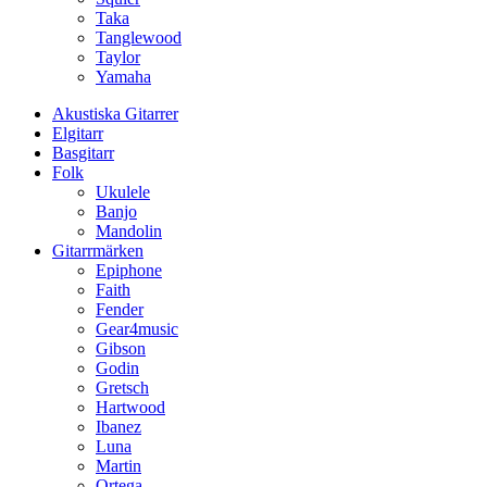
Taka
Tanglewood
Taylor
Yamaha
Akustiska Gitarrer
Elgitarr
Basgitarr
Folk
Ukulele
Banjo
Mandolin
Gitarrmärken
Epiphone
Faith
Fender
Gear4music
Gibson
Godin
Gretsch
Hartwood
Ibanez
Luna
Martin
Ortega