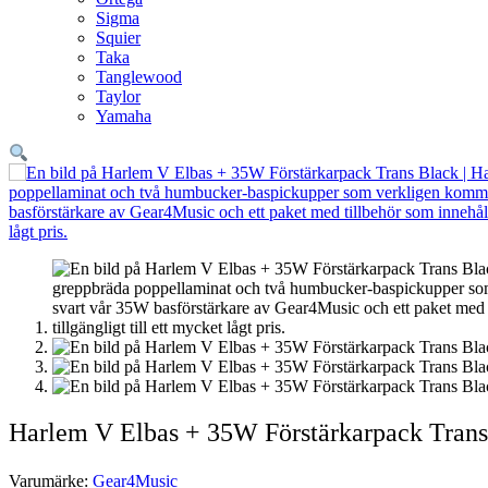
Sigma
Squier
Taka
Tanglewood
Taylor
Yamaha
Harlem V Elbas + 35W Förstärkarpack Trans
Varumärke:
Gear4Music