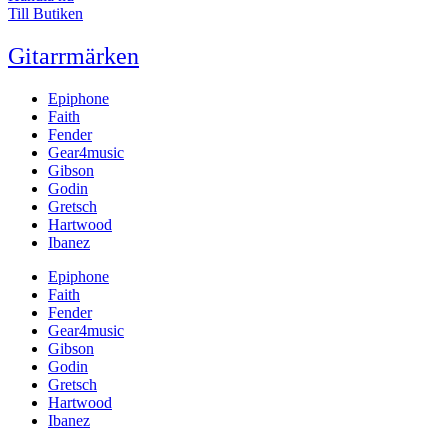
Till Butiken
Gitarrmärken
Epiphone
Faith
Fender
Gear4music
Gibson
Godin
Gretsch
Hartwood
Ibanez
Epiphone
Faith
Fender
Gear4music
Gibson
Godin
Gretsch
Hartwood
Ibanez