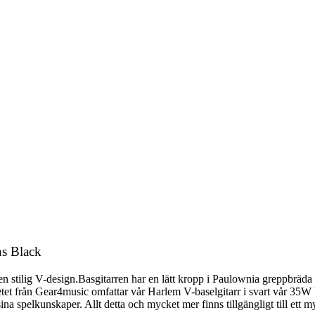
ns Black
 en stilig V-design.Basgitarren har en lätt kropp i Paulownia greppbr
tet från Gear4music omfattar vår Harlem V-baselgitarr i svart vår 35W
na spelkunskaper. Allt detta och mycket mer finns tillgängligt till ett my