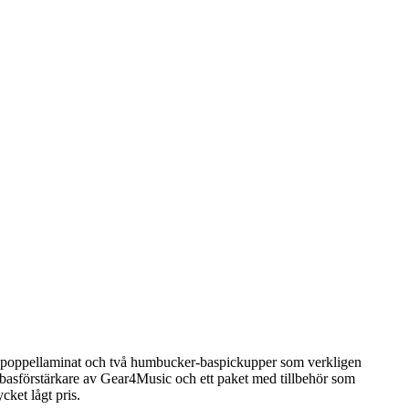
äda poppellaminat och två humbucker-baspickupper som verkligen
 basförstärkare av Gear4Music och ett paket med tillbehör som
cket lågt pris.