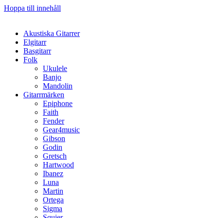
Hoppa till innehåll
Akustiska Gitarrer
Elgitarr
Basgitarr
Folk
Ukulele
Banjo
Mandolin
Gitarrmärken
Epiphone
Faith
Fender
Gear4music
Gibson
Godin
Gretsch
Hartwood
Ibanez
Luna
Martin
Ortega
Sigma
Squier