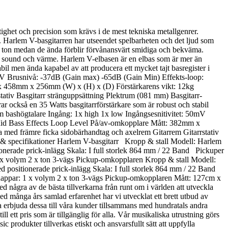
ighet och precision som krävs i de mest tekniska metallgenrer.
. Harlem V-basgitarren har utseendet spelbarheten och det ljud som
full ton medan de ända förblir förvånansvärt smidiga och bekväma.
iga sound och värme. Harlem V-elbasen är en elbas som är mer än
il men ända kapabel av att producera ett mycket tajt basregister i
0mV Brusnivå: -37dB (Gain max) -65dB (Gain Min) Effekts-loop:
x 458mm x 256mm (W) x (H) x (D) Förstärkarens vikt: 12kg
tativ Basgitarr stränguppsättning Plektrum (081 mm) Basgitarr-
 också en 35 Watts basgitarrförstärkare som är robust och stabil
hm bashögtalare Ingång: 1x high 1x low Ingångsesnitivitet: 50mV
Mid Bass Effects Loop Level På/av-omkopplare Mått: 382mm x
med främre ficka sidobärhandtag och axelrem Gitarrem Gitarrstativ
 & specifikationer Harlem V-basgitarr Kropp & stall Modell: Harlem
nerade prick-inlägg Skala: I full storlek 864 mm / 22 Band Pickuper
x volym 2 x ton 3-vägs Pickup-omkopplaren Kropp & stall Modell:
positionerade prick-inlägg Skala: I full storlek 864 mm / 22 Band
nappar: 1 x volym 2 x ton 3-vägs Pickup-omkopplaren Mått: 127cm x
 några av de bästa tillverkarna från runt om i världen att utveckla
Med många års samlad erfarenhet har vi utvecklat ett brett utbud av
na erbjuda dessa till våra kunder tillsammans med hundratals andra
ll ett pris som är tillgänglig för alla. Vår musikaliska utrustning görs
rodukter tillverkas etiskt och ansvarsfullt sätt att uppfylla