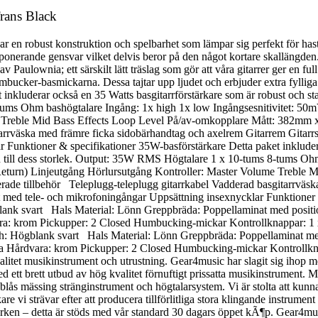
rans Black
r en robust konstruktion och spelbarhet som lämpar sig perfekt för hast
ponerande gensvar vilket delvis beror på den något kortare skallängden
v Paulownia; ett särskilt lätt träslag som gör att våra gitarrer ger en 
humbucker-basmickarna. Dessa tajtar upp ljudet och erbjuder extra fyll
inkluderar också en 35 Watts basgitarrförstärkare som är robust och stab
8-tums Ohm bashögtalare Ingång: 1x high 1x low Ingångsesnitivitet: 5
e Treble Mid Bass Effects Loop Level På/av-omkopplare Mått: 382mm 
tarrväska med främre ficka sidobärhandtag och axelrem Gitarrem Gitarrs
Funktioner & specifikationer 35W-basförstärkare Detta paket inkluderar
tion till dess storlek. Output: 35W RMS Högtalare 1 x 10-tums 8-tums O
Return) Linjeutgång Hörlursutgång Kontroller: Master Volume Treble 
 tillbehör Teleplugg-teleplugg gitarrkabel Vadderad basgitarrväska 
t med tele- och mikrofoningångar Uppsättning insexnycklar Funktioner
ank svart Hals Material: Lönn Greppbräda: Poppellaminat med positio
ra: krom Pickupper: 2 Closed Humbucking-mickar Kontrollknappar: 1 
: Högblank svart Hals Material: Lönn Greppbräda: Poppellaminat med 
rna Hårdvara: krom Pickupper: 2 Closed Humbucking-mickar Kontrollk
tet musikinstrument och utrustning. Gear4music har slagit sig ihop med
d ett brett utbud av hög kvalitet förnuftigt prissatta musikinstrument. 
räblås mässing stränginstrument och högtalarsystem. Vi är stolta att kun
i strävar efter att producera tillförlitliga stora klingande instrument ti
en – detta är stöds med vår standard 30 dagars öppet kÃ¶p. Gear4music p