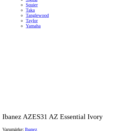
Squier
Taka
Tanglewood
Taylor
Yamaha
Ibanez AZES31 AZ Essential Ivory
Varumärke:
Ibanez