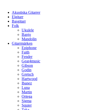
Hoppa
till
Akustiska Gitarrer
innehåll
Elgitarr
Basgitarr
Folk
Ukulele
Banjo
Mandolin
Gitarrmärken
Epiphone
Faith
Fender
Gear4music
Gibson
Godin
Gretsch
Hartwood
Ibanez
Luna
Martin
Ortega
Sigma
Squier
Taka