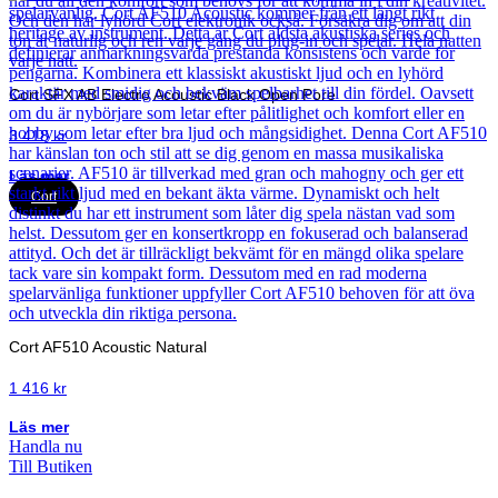
Cort SFX AB Electro Acoustic Black Open Pore
3 418
kr
Läs mer
Cort
Cort AF510 Acoustic Natural
1 416
kr
Läs mer
Handla nu
Till Butiken