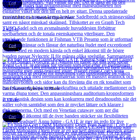
Cort
Cort AD810 Left Handed Open Pore
2 417
kr
Läs mer
Cort
Cort Sunset Nylectric II Black
7 135
kr
Läs mer
Cort