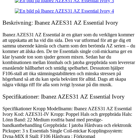
Beskrivning: Ibanez AZES31 AZ Essential Ivory
Ibanez AZES31 AZ Essential är en gitarr som du verkligen kommer
att uppskatta att ha vid din sida. Den var utformad för att ge dig ett
samma utseende känsla och charm som den berömda AZ serien – du
kommer att älska den. De tre Essentials single coil-mickarna ger en
klar lysande ton som sjuder genom mixen. Sedan har du
kombinationen mellan lönnhals och jatoba greppbräda som levererar
enastående hållbarhet och smidig spelbarhet. Dessutom hjälper
F106-stall att öka stämningstabiliteten och minska stressen på
högerhand så att du kan spela bekvämt för alltid. Dags att skapa
några viktiga riff för alla som ivrigt lyssnar på din musik.
Specifikationer: Ibanez AZES31 AZ Essential Ivory
Specifikationer Kropp Modellnamn: Ibanez AZES31 AZ Essential
Ivory Kod: AZES31-IV Kropp: Poppel Hals och greppbräda Hals:
Lönn Band: 22 Medium rostfria band med prestige-
bandkantbehandling Greppbräda: I jatoba Hårdvara och elektronik
Pickuper: 3 x Essentials Single Coil-mickar Kopplingssystem:
Dyna-MIX 8 Stall: F106 Hårdvara : Förkromad