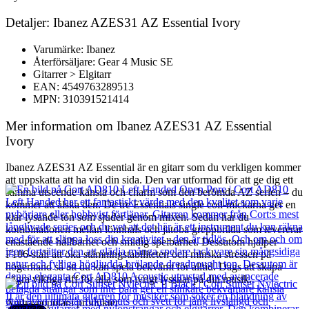
Detaljer: Ibanez AZES31 AZ Essential Ivory
Varumärke: Ibanez
Återförsäljare: Gear 4 Music SE
Gitarrer > Elgitarr
EAN: 4549763289513
MPN: 310391521414
Mer information om Ibanez AZES31 AZ Essential
Ivory
Ibanez AZES31 AZ Essential är en gitarr som du verkligen kommer
att uppskatta att ha vid din sida. Den var utformad för att ge dig ett
samma utseende känsla och charm som den berömda AZ serien – du
kommer att älska den. De tre Essentials single coil-mickarna ger en
klar lysande ton som sjuder genom mixen. Sedan har du
kombinationen mellan lönnhals och jatoba greppbräda som levererar
enastående hållbarhet och smidig spelbarhet. Dessutom hjälper
F106-stall att öka stämningstabiliteten och minska stressen på
högerhand så att du kan spela bekvämt för alltid. Dags att skapa
några viktiga riff för alla som ivrigt lyssnar på din musik.
Andra populära produkter