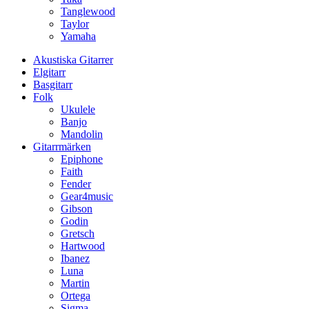
Tanglewood
Taylor
Yamaha
Akustiska Gitarrer
Elgitarr
Basgitarr
Folk
Ukulele
Banjo
Mandolin
Gitarrmärken
Epiphone
Faith
Fender
Gear4music
Gibson
Godin
Gretsch
Hartwood
Ibanez
Luna
Martin
Ortega
Sigma