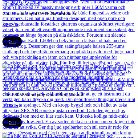
Cort Grand Regal GA1E Natural Satin
3 832
kr
Läs mer
Cort
Cort L60M Mahogany Open Pore Natural
2 188
kr
Läs mer
Cort