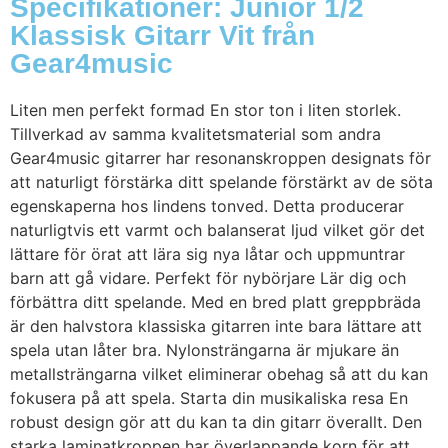
Specifikationer: Junior 1/2
Klassisk Gitarr Vit från
Gear4music
Liten men perfekt formad En stor ton i liten storlek.
Tillverkad av samma kvalitetsmaterial som andra
Gear4music gitarrer har resonanskroppen designats för
att naturligt förstärka ditt spelande förstärkt av de söta
egenskaperna hos lindens tonved. Detta producerar
naturligtvis ett varmt och balanserat ljud vilket gör det
lättare för örat att lära sig nya låtar och uppmuntrar
barn att gå vidare. Perfekt för nybörjare Lär dig och
förbättra ditt spelande. Med en bred platt greppbräda
är den halvstora klassiska gitarren inte bara lättare att
spela utan låter bra. Nylonsträngarna är mjukare än
metallsträngarna vilket eliminerar obehag så att du kan
fokusera på att spela. Starta din musikaliska resa En
robust design gör att du kan ta din gitarr överallt. Den
starka laminatkroppen har överlappande korn för att