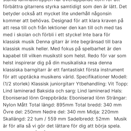
förbättra gitarrens styrka samtidigt som den är lätt. Det
betyder också att mycket lite underhåll någonsin
kommer att behövas. Designad för att klara kraven på
att resa till och från lektioner den kan till och med tas
med i skolan och förbli i ett stycke! Inte bara för
klassisk musik Denna gitarr är inte begränsad till bara
klassisk musik heller. Med fokus på spelbarhet är den
kapabel till vilken musikstil som helst. Redo för var som
helst inspirerar dig på din musikaliska resa denna
klassiska barngitarr är ett fantastiskt första instrument
för att upptäcka musikens värld. Specifikationer Modell:
(1/2 storlek) Klassisk juniorgitarr Ytbehandling: Vit Topp:
Lind laminerad Baksida och sarg: Lind laminerad Hals:
Eboniserad lönn Greppbräda: Eboniserad lönn Strängar:
Nylon Mått Total längd: 895mm Total bredd: 340 mm
Övre del: 250mm Nedre del: 340 mm Midja: 220mm
Skallängd: 22 tum / 559 mm Sadelbredd: 52mm Musik
är för alla så vi gör det lättare för dig att börja spela.