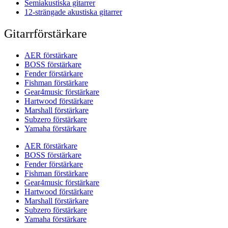
Semiakustiska gitarrer
12-strängade akustiska gitarrer
Gitarrförstärkare
AER förstärkare
BOSS förstärkare
Fender förstärkare
Fishman förstärkare
Gear4music förstärkare
Hartwood förstärkare
Marshall förstärkare
Subzero förstärkare
Yamaha förstärkare
AER förstärkare
BOSS förstärkare
Fender förstärkare
Fishman förstärkare
Gear4music förstärkare
Hartwood förstärkare
Marshall förstärkare
Subzero förstärkare
Yamaha förstärkare