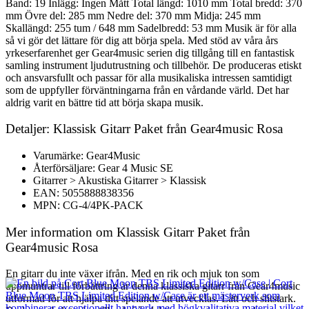
Band: 19 Inlägg: Ingen Mått Total längd: 1010 mm Total bredd: 370
mm Övre del: 285 mm Nedre del: 370 mm Midja: 245 mm
Skallängd: 255 tum / 648 mm Sadelbredd: 53 mm Musik är för alla
så vi gör det lättare för dig att börja spela. Med stöd av våra års
yrkeserfarenhet ger Gear4music serien dig tillgång till en fantastisk
samling instrument ljudutrustning och tillbehör. De produceras etiskt
och ansvarsfullt och passar för alla musikaliska intressen samtidigt
som de uppfyller förväntningarna från en vårdande värld. Det har
aldrig varit en bättre tid att börja skapa musik.
Detaljer: Klassisk Gitarr Paket från Gear4music Rosa
Varumärke: Gear4Music
Återförsäljare: Gear 4 Music SE
Gitarrer > Akustiska Gitarrer > Klassisk
EAN: 5055888838356
MPN: CG-4/4PK-PACK
Mer information om Klassisk Gitarr Paket från
Gear4music Rosa
En gitarr du inte växer ifrån. Med en rik och mjuk ton som
uppmuntrar till förbättring är denna klassiska gitarr från Gear4music
utformad för att hjälpa ditt spelande att utvecklas. Lätt och slitstark.