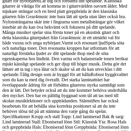
gitarr för nybörjarenLär dig och förbättra ditt spelande. Klassiska
gitarrer är viktiga för att komma in i gitarrvärlden oavsett ålder. Med
mjukare strängar och en bred platt greppbräda är den klassiska
gitarren från Gear4music inte bara lätt att spela utan låter också bra.
Nylonsträngarna skär inte i fingrarna som metallsträngar gör vilket
innebär att du kan öva bekvämt och fokusera på ditt spelande.
Många musiker spelar sina första toner på en akustisk gitarr och
detta klassiska gitarrpaket från Gear4music är ett utmärkt val för
både vuxna och unga nybörjare.Varmt och resonant ljudSpela söta
och naturliga toner. Den resonanta kroppen har utformats för att
naturligt förstärka ljudet av ditt spelande ihop med de söta
egenskaperna hos lindträt. Den varma och balanserade tonen berikar
mjukt känsligt spelande och ger djup till högre musik. Detta gör det
lättare att ta tag i nya låtar och skalor så att du kan utvecklas i ditt
spelande.Tålig design som är byggd för att hållaRobust byggkvalitet
som du kan ta med dig överallt. Det starka laminatträet har
överlappande ådring för att förbättra gitarrens styrka samtidigt som
den är lätt. Det betyder också att du inte kommer behöva underhålla
den mycket. Den har en pålitlig byggnad som tål att tas med till
skolan musiklektioner och uppträdanden. Stämstiften har också
bearbetats för att behålla sina korrekta positioner så att du inte
behöver slösa tid på att stämma den varje gång du spelar.
Specifikationer Kropp och stall Topp: Lind laminerad Bak & sarg:
Lind laminerad Stall: Eboniserad lönn Stil: Klassisk Yta: Rosa Hals
och greppbräda Hals: Eboniserad lönn Greppbräda: Eboniserad lönn