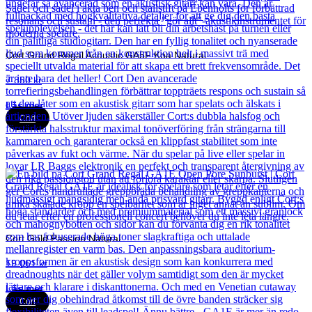
Cort Grand Regal Acoustic GA5F Koa Natural
7 850
kr
Läs mer
Cort
Cort Gold Passion Natural
19 061
kr
Läs mer
Cort