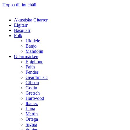
Hoppa till innehåll
Akustiska Gitarrer
Elgitarr
Basgitarr
Folk
Ukulele
Banjo
Mandolin
Gitarrmärken
Epiphone
Faith
Fender
Gear4music
Gibson
Godin
Gretsch
Hartwood
Ibanez
Luna
Martin
Ortega
Sigma
Squier