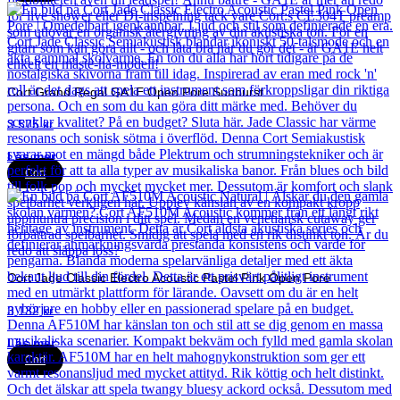
Cort Grand Regal GA1E Open Pore Sunburst
3 575
kr
Läs mer
Cort
Cort Jade Classic Electro Acoustic Pastel Pink Open Pore
3 132
kr
Läs mer
Cort