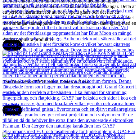
Du kan enkelt ta den till och från lektioner medan de mjuka
nylonsträngarna är mycket mer förlåtande än metallsträngar. Detta är
ett perfekt instrument för att börja spela gitarr och det har ett
fantastiskt varmt ljud. Som en extra bonus medföljer ett reservpaket
med strängar stämapparat och väska så att du kan sätta igång med en
gång.
Andra populära produkter
Cort
Cort Blue Moon TBS Limited Edition w/Case
21 435
kr
Läs mer
Cort