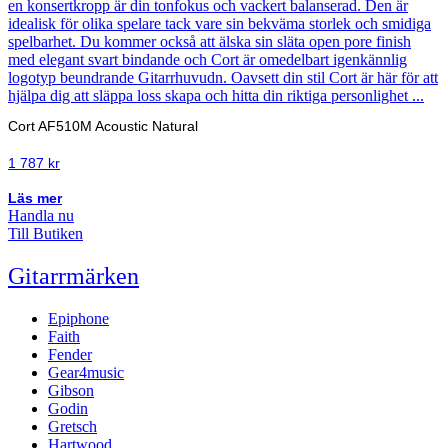
Cort AF510M Acoustic Natural
1 787
kr
Läs mer
Handla nu
Till Butiken
Gitarrmärken
Epiphone
Faith
Fender
Gear4music
Gibson
Godin
Gretsch
Hartwood