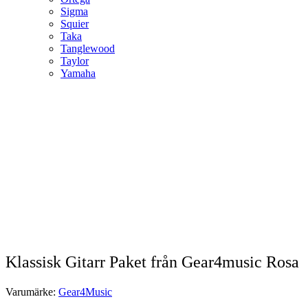
Sigma
Squier
Taka
Tanglewood
Taylor
Yamaha
Klassisk Gitarr Paket från Gear4music Rosa
Varumärke:
Gear4Music