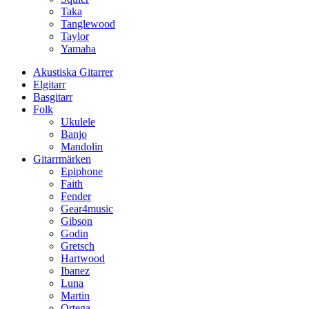
Taka
Tanglewood
Taylor
Yamaha
Akustiska Gitarrer
Elgitarr
Basgitarr
Folk
Ukulele
Banjo
Mandolin
Gitarrmärken
Epiphone
Faith
Fender
Gear4music
Gibson
Godin
Gretsch
Hartwood
Ibanez
Luna
Martin
Ortega