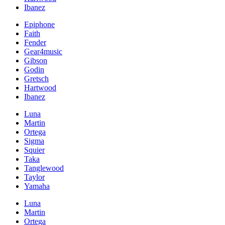
Ibanez
Epiphone
Faith
Fender
Gear4music
Gibson
Godin
Gretsch
Hartwood
Ibanez
Luna
Martin
Ortega
Sigma
Squier
Taka
Tanglewood
Taylor
Yamaha
Luna
Martin
Ortega