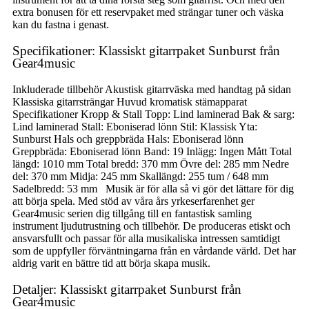
extra bonusen för ett reservpaket med strängar tuner och väska
kan du fastna i genast.
Specifikationer: Klassiskt gitarrpaket Sunburst från
Gear4music
Inkluderade tillbehör Akustisk gitarrväska med handtag på sidan
Klassiska gitarrsträngar Huvud kromatisk stämapparat
Specifikationer Kropp & Stall Topp: Lind laminerad Bak & sarg:
Lind laminerad Stall: Eboniserad lönn Stil: Klassisk Yta:
Sunburst Hals och greppbräda Hals: Eboniserad lönn
Greppbräda: Eboniserad lönn Band: 19 Inlägg: Ingen Mått Total
längd: 1010 mm Total bredd: 370 mm Övre del: 285 mm Nedre
del: 370 mm Midja: 245 mm Skallängd: 255 tum / 648 mm
Sadelbredd: 53 mm Musik är för alla så vi gör det lättare för dig
att börja spela. Med stöd av våra års yrkeserfarenhet ger
Gear4music serien dig tillgång till en fantastisk samling
instrument ljudutrustning och tillbehör. De produceras etiskt och
ansvarsfullt och passar för alla musikaliska intressen samtidigt
som de uppfyller förväntningarna från en vårdande värld. Det har
aldrig varit en bättre tid att börja skapa musik.
Detaljer: Klassiskt gitarrpaket Sunburst från
Gear4music