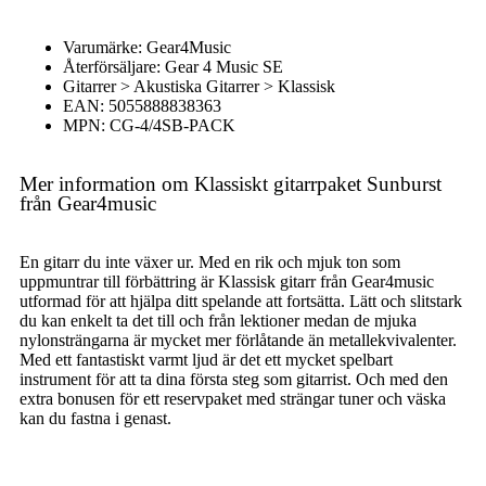
Varumärke: Gear4Music
Återförsäljare: Gear 4 Music SE
Gitarrer > Akustiska Gitarrer > Klassisk
EAN: 5055888838363
MPN: CG-4/4SB-PACK
Mer information om Klassiskt gitarrpaket Sunburst
från Gear4music
En gitarr du inte växer ur. Med en rik och mjuk ton som
uppmuntrar till förbättring är Klassisk gitarr från Gear4music
utformad för att hjälpa ditt spelande att fortsätta. Lätt och slitstark
du kan enkelt ta det till och från lektioner medan de mjuka
nylonsträngarna är mycket mer förlåtande än metallekvivalenter.
Med ett fantastiskt varmt ljud är det ett mycket spelbart
instrument för att ta dina första steg som gitarrist. Och med den
extra bonusen för ett reservpaket med strängar tuner och väska
kan du fastna i genast.