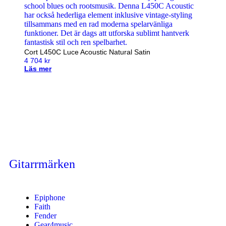
Cort L450C Luce Acoustic Natural Satin
4 704
kr
Läs mer
Handla nu
Till Butiken
Gitarrmärken
Epiphone
Faith
Fender
Gear4music