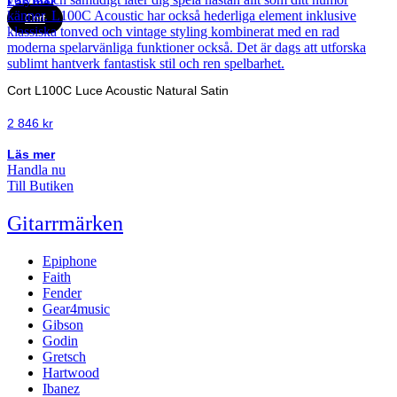
Läs mer
Cort
Cort L100C Luce Acoustic Natural Satin
2 846
kr
Läs mer
Handla nu
Till Butiken
Gitarrmärken
Epiphone
Faith
Fender
Gear4music
Gibson
Godin
Gretsch
Hartwood
Ibanez