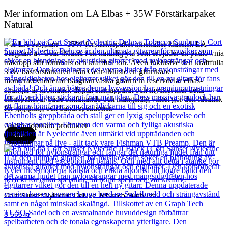
Mer information om LA Elbas + 35W Förstärkarpaket
Natural
Vår LA basgitarr + 35W förstärkarpaket innehåller klassisk LA
basgitarr av Gear4Music i en naturlig yta som erbjuder en paulownia
träkropp slät lönnhals och kraftfull ton. Även inklusive den kraftfulla
35W basförstärkaren från Gear4Music en gitarrkabel
monterad vadderad basgitarrväska gitarrrem reservdelar elbas-
strängar är kromatisk digital stämapparat och mycket mer detta
elbaspaket är både omfattande och mångsidig vilket gör den idealisk
för giggning och bandrepetitioner.
Andra populära produkter
Cort
Cort Sunset Nylectric Deluxe Tobacco Sunburst
8 565
kr