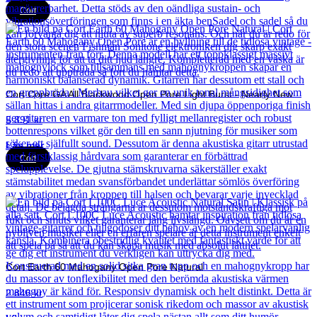
Cort
Cort Core GA All Blackwood Open Pore Light Burst - Nearly New
5 891
kr
Läs mer
Cort
Cort Earth 60 Mahogany Open Pore Natural
2 846
kr