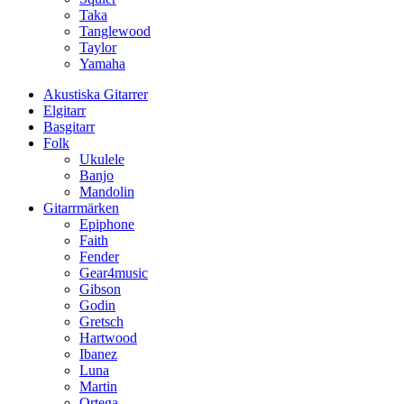
Taka
Tanglewood
Taylor
Yamaha
Akustiska Gitarrer
Elgitarr
Basgitarr
Folk
Ukulele
Banjo
Mandolin
Gitarrmärken
Epiphone
Faith
Fender
Gear4music
Gibson
Godin
Gretsch
Hartwood
Ibanez
Luna
Martin
Ortega