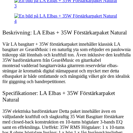
Beskrivning: LA Elbas + 35W Förstärkarpaket Natural
Vår LA basgitarr + 35W förstärkarpaket innehåller klassisk LA
basgitarr av Gear4Music i en naturlig yta som erbjuder en paulownia
träkropp slät lönnhals och kraftfull ton. Även inklusive den kraftfulla
35W basförstärkaren från Gear4Music en gitarrkabel
monterad vadderad basgitarrväska gitarrrem reservdelar elbas-
strängar är kromatisk digital stämapparat och mycket mer detta
elbaspaket är både omfattande och mångsidig vilket gör den idealisk
för giggning och bandrepetitioner.
Specifikationer: LA Elbas + 35W Förstärkarpaket
Natural
35W elektriska basförstärkare Detta paket innehåller även en
välljudande kraftfull och slagkraftig 35 Watt Basgitarr förstärkare
med closed-back konstruktion en 10-tums högtalare 3-bands EQ
samt en effektslinga. Uteffekt: 35W RMS Högtalare: 1 x 10-tums
bas 8 ohms högtalare Ingång: 1 x hög 1 x låg Ingångskänslighet: