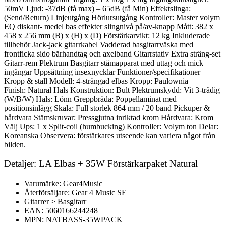
50mV Ljud: -37dB (få max) – 65dB (få Min) Effektslinga:
(Send/Return) Linjeutgång Hörlursutgång Kontroller: Master volym
EQ diskant- medel bas effekter slingnivå på/av-knapp Mått: 382 x
458 x 256 mm (B) x (H) x (D) Förstärkarvikt: 12 kg Inkluderade
tillbehör Jack-jack gitarrkabel Vadderad basgitarrväska med
frontficka sido bärhandtag och axelband Gitarrstativ Extra sträng-set
Gitarr-rem Plektrum Basgitarr stämapparat med uttag och mick
ingångar Uppsättning insexnycklar Funktioner/specifikationer
Kropp & stall Modell: 4-strängad elbas Kropp: Paulownia
Finish: Natural Hals Konstruktion: Bult Plektrumskydd: Vit 3-trådig
(W/B/W) Hals: Lönn Greppbräda: Poppellaminat med
positionsinlägg Skala: Full storlek 864 mm / 20 band Pickuper &
hårdvara Stämskruvar: Pressgjutna inriktad krom Hårdvara: Krom
Välj Ups: 1 x Split-coil (humbucking) Kontroller: Volym ton Delar:
Koreanska Observera: förstärkares utseende kan variera något från
bilden.
Detaljer: LA Elbas + 35W Förstärkarpaket Natural
Varumärke: Gear4Music
Återförsäljare: Gear 4 Music SE
Gitarrer > Basgitarr
EAN: 5060166244248
MPN: NATBASS-35WPACK