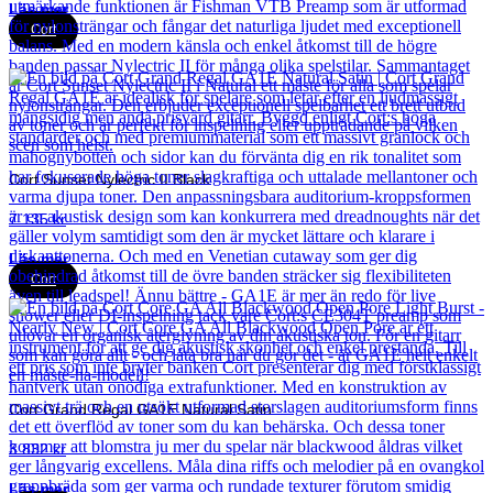
Läs mer
Cort
Cort Sunset Nylectric II Black
7 135
kr
Läs mer
Cort
Cort Grand Regal GA1E Natural Satin
3 832
kr
Läs mer