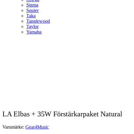
Sigma
Squier
Taka
Tanglewood
Taylor
Yamaha
LA Elbas + 35W Förstärkarpaket Natural
Varumärke:
Gear4Music