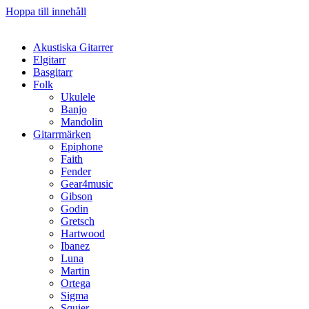
Hoppa till innehåll
Akustiska Gitarrer
Elgitarr
Basgitarr
Folk
Ukulele
Banjo
Mandolin
Gitarrmärken
Epiphone
Faith
Fender
Gear4music
Gibson
Godin
Gretsch
Hartwood
Ibanez
Luna
Martin
Ortega
Sigma
Squier