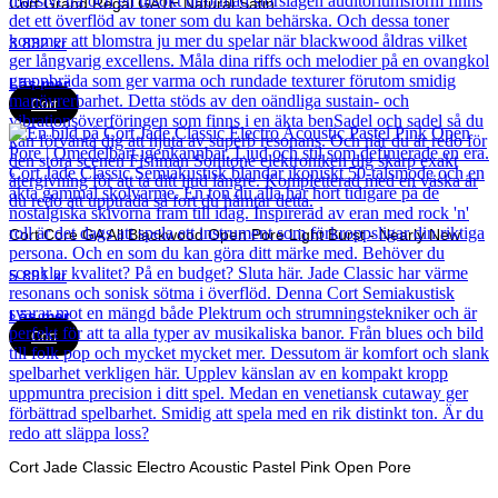
Cort Grand Regal GA1E Natural Satin
3 832
kr
Läs mer
Cort
Cort Core GA All Blackwood Open Pore Light Burst - Nearly New
5 891
kr
Läs mer
Cort
Cort Jade Classic Electro Acoustic Pastel Pink Open Pore