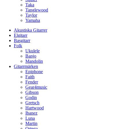
Taka
Tanglewood
Taylor
Yamaha
Akustiska Gitarrer
Elgitarr
Basgitarr
Folk
Ukulele
Banjo
Mandolin
Gitarrmärken
Epiphone
Faith
Fender
Gear4music
Gibson
Godin
Gretsch
Hartwood
Ibanez
Luna
Martin
Ortega