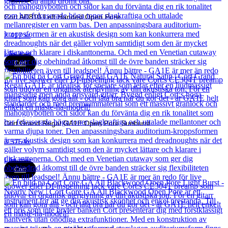
Cort AD810 Left Handed Open Pore
2 417
kr
Läs mer
Cort
Cort Grand Regal GA1E Open Pore Sunburst
3 575
kr
Läs mer
Cort