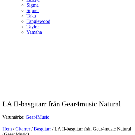
Sigma
Squier
Taka
Tanglewood
Taylor
Yamaha
LA II-basgitarr från Gear4music Natural
Varumärke:
Gear4Music
Hem
/
Gitarrer
/
Basgitarr
/ LA II-basgitarr från Gear4music Natural
(Gear4Music)