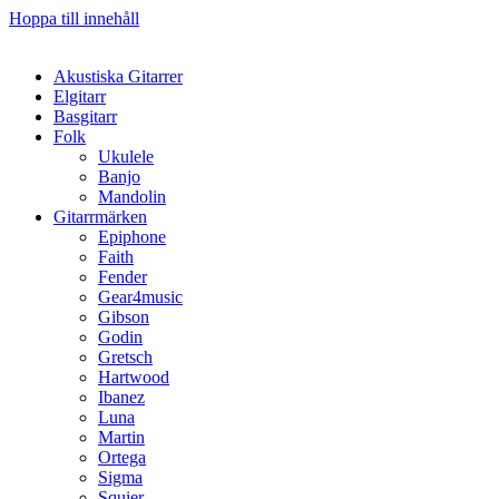
Hoppa till innehåll
Akustiska Gitarrer
Elgitarr
Basgitarr
Folk
Ukulele
Banjo
Mandolin
Gitarrmärken
Epiphone
Faith
Fender
Gear4music
Gibson
Godin
Gretsch
Hartwood
Ibanez
Luna
Martin
Ortega
Sigma
Squier