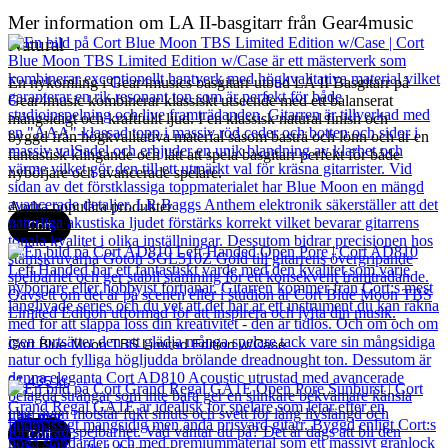
Mer information om LA II-basgitarr från Gear4music
Natural
En nykomling i Gear4musics basgitarr utbud LA II Basgitarr på
Gear4music kombinerar klassiskt utseende med ett balanserat
mångsidigt och kraftfullt ljud. I en klassisk natural finish och
byggd från högkvalitativa material såsom basträ och lönn och är en
fantastisk klingande och lätt att spela basgitarr perfekt för både
nybörjare och avancerade spelare.
Andra populära produkter
Cort
Cort Blue Moon TBS Limited Edition w/Case
21 435
kr
Läs mer
Cort