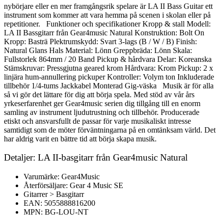
nybörjare eller en mer framgångsrik spelare är LA II Bass Guitar ett
instrument som kommer att vara hemma på scenen i skolan eller på
repetitioner. Funktioner och specifikationer Kropp & stall Modell:
LA II Bassgitarr från Gear4music Natural Konstruktion: Bolt On
Kropp: Basträ Plektrumskydd: Svart 3-lags (B / W / B) Finish:
Natural Glans Hals Material: Lönn Greppbräda: Lönn Skala:
Fullstorlek 864mm / 20 Band Pickup & hårdvara Delar: Koreanska
Stämskruvar: Pressgjutna geared krom Hårdvara: Krom Pickup: 2 x
linjära hum-annullering pickuper Kontroller: Volym ton Inkluderade
tillbehör 1/4-tums Jackkabel Monterad Gig-väska Musik är för alla
så vi gör det lättare för dig att börja spela. Med stöd av vår års
yrkeserfarenhet ger Gear4music serien dig tillgång till en enorm
samling av instrument ljudutrustning och tillbehör. Producerade
etiskt och ansvarsfullt de passar för varje musikaliskt intresse
samtidigt som de möter förväntningarna på en omtänksam värld. Det
har aldrig varit en bättre tid att börja skapa musik.
Detaljer: LA II-basgitarr från Gear4music Natural
Varumärke: Gear4Music
Återförsäljare: Gear 4 Music SE
Gitarrer > Basgitarr
EAN: 5055888816200
MPN: BG-LOU-NT