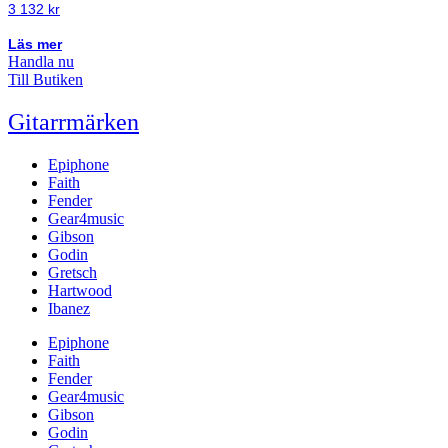
3 132
kr
Läs mer
Handla nu
Till Butiken
Gitarrmärken
Epiphone
Faith
Fender
Gear4music
Gibson
Godin
Gretsch
Hartwood
Ibanez
Epiphone
Faith
Fender
Gear4music
Gibson
Godin