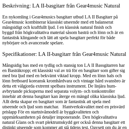
Beskrivning: LA II-basgitarr från Gear4music Natural
En nykomling i Gear4musics basgitarr utbud LA II Basgitarr på
Gear4music kombinerar klassiskt utseende med ett balanserat
mångsidigt och kraftfullt ljud. I en klassisk natural finish och
byggd från högkvalitativa material såsom basträ och lönn och är en
fantastisk klingande och lätt att spela basgitarr perfekt för både
nybörjare och avancerade spelare.
Specifikationer: LA II-basgitarr från Gear4music Natural
Mångsidig bas med en tydlig och stansig ton LA II Bassgitarren har
en Basträkropp; ett klassiskt val av trä för en basgitarr som gifter sig
med bra ljud med en bekvämt viktad kropp. Med en lönn hals och
lönn fretboard koreansk kromhårdvara och vintage hård svansbro är
detta ett välgjorda extremt spelbara instrument. De linjära hum-
avbrytande pickuperna med separata volym- och tonkontroller
innebär att denna basgitarr kan återge en mängd olika klassiska ljud.
Allt detta skapar en basgitarr som är fantastisk att spela med
utseende och ljud som matchar. Hantverkskvalitet med en prisvärd
prislapp För en startnivåmodell är byggkvaliteten och
uppmärksamheten på detaljer imponerande. Den högkvalitativa
natural Glans och svart plektrumskydd ger också denna basgitarr ett
distinkt utseende som kommer att stå tidens test. Oavsett om du är en