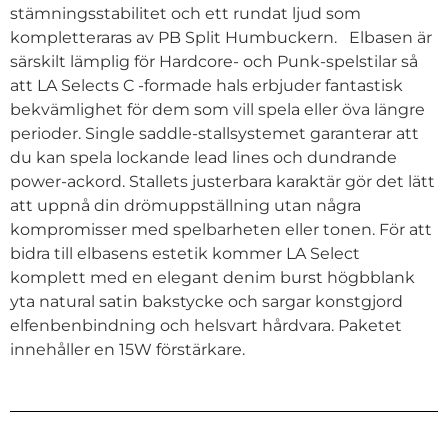
stämningsstabilitet och ett rundat ljud som
kompletteraras av PB Split Humbuckern. Elbasen är
särskilt lämplig för Hardcore- och Punk-spelstilar så
att LA Selects C -formade hals erbjuder fantastisk
bekvämlighet för dem som vill spela eller öva längre
perioder. Single saddle-stallsystemet garanterar att
du kan spela lockande lead lines och dundrande
power-ackord. Stallets justerbara karaktär gör det lätt
att uppnå din drömuppställning utan några
kompromisser med spelbarheten eller tonen. För att
bidra till elbasens estetik kommer LA Select
komplett med en elegant denim burst högbblank
yta natural satin bakstycke och sargar konstgjord
elfenbenbindning och helsvart hårdvara. Paketet
innehåller en 15W förstärkare.