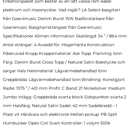
tillbehörspaket som består av en lätt väska rem kabel
plektrum och insexnycklar. Vad ingår? LA Select-basgitarr
från Gear4music Denim Burst 15W Basförstärkare från
Gear4music Basgitarrsträngset från Gear4music
Specifikationer Allmän information Skallängd: 34 ” / 864 mm
Antal strängar: 4 Avsedd för: Högerhänta Konstruktion:
Påskruvad Kropp Kroppsmaterial: Ask Topp: Flammig lönn
Färg: Denim Burst Gloss Topp / Natural Satin Bakstycke och
sargar Hals Halsmaterial: Lågvärmebehandlad lönn
Greppbräda: Lågvärmebehandlad lönn Bindning: Konstgjort
Radie: 1575 ” / 401 mm Profil: C Band: 21 Nickelsilver medium
Jumbo Inlägg: Greppbräda svarta block Sidopunkter svarta 2
mm Halsfärg: Natural Satin Sadel: 42 mm Sadelbredd – I
Plast vit Hårdvara och elektronik Mellan-pickup: PB Split
Humbucker Open Coil Svart Kontroller: 1 volym 500k