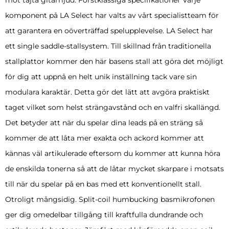
komponent på LA Select har valts av vårt specialistteam för
att garantera en oöverträffad spelupplevelse. LA Select har
ett single saddle-stallsystem. Till skillnad från traditionella
stallplattor kommer den här basens stall att göra det möjligt
för dig att uppnå en helt unik inställning tack vare sin
modulara karaktär. Detta gör det lätt att avgöra praktiskt
taget vilket som helst strängavstånd och en valfri skallängd.
Det betyder att när du spelar dina leads på en sträng så
kommer de att låta mer exakta och ackord kommer att
kännas väl artikulerade eftersom du kommer att kunna höra
de enskilda tonerna så att de låtar mycket skarpare i motsats
till när du spelar på en bas med ett konventionellt stall.
Otroligt mångsidig. Split-coil humbucking basmikrofonen
ger dig omedelbar tillgång till kraftfulla dundrande och