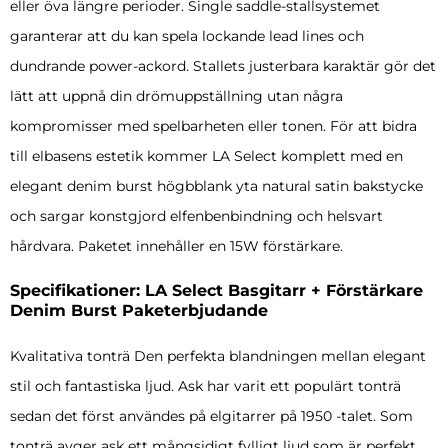
eller öva längre perioder. Single saddle-stallsystemet
garanterar att du kan spela lockande lead lines och
dundrande power-ackord. Stallets justerbara karaktär gör det
lätt att uppnå din drömuppställning utan några
kompromisser med spelbarheten eller tonen. För att bidra
till elbasens estetik kommer LA Select komplett med en
elegant denim burst högbblank yta natural satin bakstycke
och sargar konstgjord elfenbenbindning och helsvart
hårdvara. Paketet innehåller en 15W förstärkare.
Specifikationer: LA Select Basgitarr + Förstärkare
Denim Burst Paketerbjudande
Kvalitativa tonträ Den perfekta blandningen mellan elegant
stil och fantastiska ljud. Ask har varit ett populärt tonträ
sedan det först användes på elgitarrer på 1950 -talet. Som
tonträ avger ask ett mångsidigt fylligt ljud som är perfekt