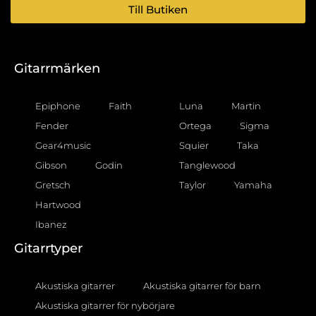
Till Butiken
Gitarrmärken
Epiphone
Faith
Luna
Martin
Fender
Ortega
Sigma
Gear4music
Squier
Taka
Gibson
Godin
Tanglewood
Gretsch
Taylor
Yamaha
Hartwood
Ibanez
Gitarrtyper
Akustiska gitarrer
Akustiska gitarrer för barn
Akustiska gitarrer för nybörjare