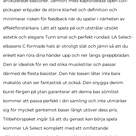
artikulerade bastoner. Jämfört med kåpförsedda open coil-
pickuper erbjuder de större klarhet och definition och
minimerar risken för feedback när du spelar i närheten av
effektförstärkare. Lätt att spela på och utstrålar utsökt
estetik och elegans Tunn smal och perfekt rundad. LA Select-
elbasens C-formade hals är otroligt slät och jämn så att du
enkelt kan röra dina händer upp och ner längs greppbrädan.
Den är idealisk för en rad olika musikstilar och passar
därmed de flesta basister. Den här basen låter inte bara
makalös utan ser fantastisk ut också. Den snygga denim
burst-färgen på ytan garanterar att denna bas sömlöst
kommer att passa perfekt i din samling och inte utmärker
sig för mycket gentemot baser långt utöver dess pris.
Tillbehörspaket ingår Så att du genast kan börja spela
kommer LA Select komplett med ett omfattande