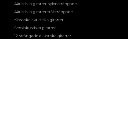
Akustiska gitarrer nylonsträngade
Akustiska gitarrer stålsträngade
Klassiska akustiska gitarrer
Semiakustiska gitarrer
12-strängade akustiska gitarrer
Gitarrförstärkare
AER förstärkare
BOSS förstärkare
Fender förstärkare
Fishman förstärkare
Gear4music förstärkare
Hartwood förstärkare
Marshall förstärkare
Subzero förstärkare
Yamaha förstärkare
© All rights reserved
Sidan drivs av FouTho AB. För kontakt maila oss gärna på
info(at)auroraconsulting.se