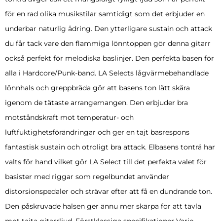
för en rad olika musikstilar samtidigt som det erbjuder en
underbar naturlig ådring. Den ytterligare sustain och attack
du får tack vare den flammiga lönntoppen gör denna gitarr
också perfekt för melodiska baslinjer. Den perfekta basen för
alla i Hardcore/Punk-band. LA Selects lågvärmebehandlade
lönnhals och greppbräda gör att basens ton lätt skära
igenom de tätaste arrangemangen. Den erbjuder bra
motståndskraft mot temperatur- och
luftfuktighetsförändringar och ger en tajt basrespons
fantastisk sustain och otroligt bra attack. Elbasens tonträ har
valts för hand vilket gör LA Select till det perfekta valet för
basister med riggar som regelbundet använder
distorsionspedaler och strävar efter att få en dundrande ton.
Den påskruvade halsen ger ännu mer skärpa för att tävla
mot tajta gitarrljud. Förstklassiga specifikationer Varje