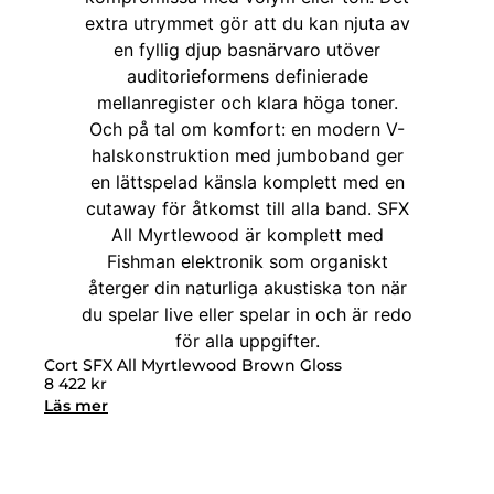
Cort SFX All Myrtlewood Brown Gloss
8 422
kr
Läs mer