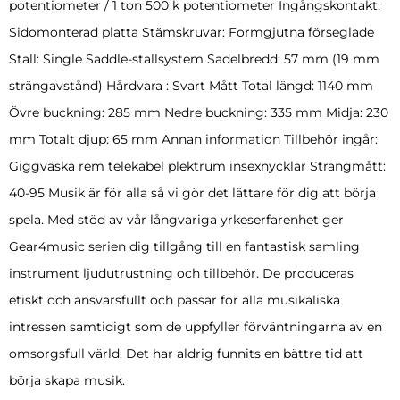
potentiometer / 1 ton 500 k potentiometer Ingångskontakt:
Sidomonterad platta Stämskruvar: Formgjutna förseglade
Stall: Single Saddle-stallsystem Sadelbredd: 57 mm (19 mm
strängavstånd) Hårdvara : Svart Mått Total längd: 1140 mm
Övre buckning: 285 mm Nedre buckning: 335 mm Midja: 230
mm Totalt djup: 65 mm Annan information Tillbehör ingår:
Giggväska rem telekabel plektrum insexnycklar Strängmått:
40-95 Musik är för alla så vi gör det lättare för dig att börja
spela. Med stöd av vår långvariga yrkeserfarenhet ger
Gear4music serien dig tillgång till en fantastisk samling
instrument ljudutrustning och tillbehör. De produceras
etiskt och ansvarsfullt och passar för alla musikaliska
intressen samtidigt som de uppfyller förväntningarna av en
omsorgsfull värld. Det har aldrig funnits en bättre tid att
börja skapa musik.