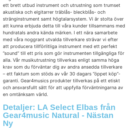
ett brett utbud instrument och utrustning som trumset
akustiska och elgitarrer träblås- bleckblås- och
stränginstrument samt högtalarsystem. Vi är stolta över
att kunna erbjuda detta till våra kunder tillsammans med
hundratals andra kända märken. I ett nära samarbete
med våra noggrant utvalda tillverkare strävar vi efter
att producera tillförlitliga instrument med ett perfekt
”sound” till ett pris som gör instrumenten tillgängliga för
alla. Vår musikutrustning tillverkas enligt samma höga
krav som du förväntar dig av andra ansedda tillverkare
– ett faktum som stöds av vår 30 dagars ”öppet köp”-
garanti. Gear4musics produkter tillverkas på ett etiskt
och ansvarsfullt sätt för att uppfylla förväntningarna av
en omtänksam värld.
Detaljer: LA Select Elbas från
Gear4music Natural - Nästan
Ny