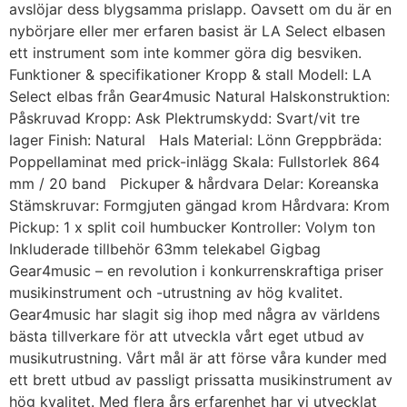
avslöjar dess blygsamma prislapp. Oavsett om du är en
nybörjare eller mer erfaren basist är LA Select elbasen
ett instrument som inte kommer göra dig besviken.
Funktioner & specifikationer Kropp & stall Modell: LA
Select elbas från Gear4music Natural Halskonstruktion:
Påskruvad Kropp: Ask Plektrumskydd: Svart/vit tre
lager Finish: Natural Hals Material: Lönn Greppbräda:
Poppellaminat med prick-inlägg Skala: Fullstorlek 864
mm / 20 band Pickuper & hårdvara Delar: Koreanska
Stämskruvar: Formgjuten gängad krom Hårdvara: Krom
Pickup: 1 x split coil humbucker Kontroller: Volym ton
Inkluderade tillbehör 63mm telekabel Gigbag
Gear4music – en revolution i konkurrenskraftiga priser
musikinstrument och -utrustning av hög kvalitet.
Gear4music har slagit sig ihop med några av världens
bästa tillverkare för att utveckla vårt eget utbud av
musikutrustning. Vårt mål är att förse våra kunder med
ett brett utbud av passligt prissatta musikinstrument av
hög kvalitet. Med flera års erfarenhet har vi utvecklat