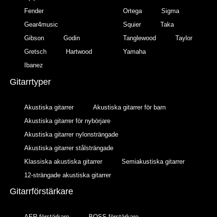
Fender
Ortega
Sigma
Gear4music
Squier
Taka
Gibson
Godin
Tanglewood
Taylor
Gretsch
Hartwood
Yamaha
Ibanez
Gitarrtyper
Akustiska gitarrer
Akustiska gitarrer för barn
Akustiska gitarrer för nybörjare
Akustiska gitarrer nylonsträngade
Akustiska gitarrer stålsträngade
Klassiska akustiska gitarrer
Semiakustiska gitarrer
12-strängade akustiska gitarrer
Gitarrförstärkare
AER förstärkare
BOSS förstärkare