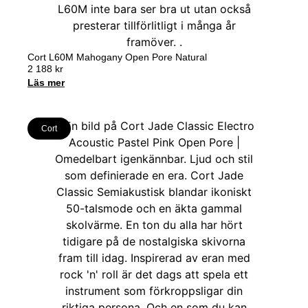
Cort L60M Mahogany Open Pore Natural
2 188
kr
Läs mer
Cort