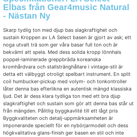
Elbas från Gear4music Natural
- Nästan Ny
Skarp tydlig ton med djup bas slagkraftighet och
sustain Kroppen av LA Select basen är gjort av ask; ett
noga utvalt trä som ger våra basar full ton och är
bekvämt att spela. Med dess solida kropp lönnhals
poppel-laminerade greppbräda koreanska
kromhårdvara och stallstränghållare i vintage-stil är
detta ett välbyggt otroligt spelbart instrument. En split
coil humbucker-pickup med volym- och tonkontroller
låter denna bas efterlikna en autentisk mängd klassiska
ljud. Det är dess klara tydliga ton med ett bra djup
slagkraftighet och sustain som gör att denna bas står ut
från mängden. Pålitlig byggkavlité till ett lågt pris
Byggkvaliteten och detalj-uppmärksamheten är
imponerande speciellt för en nybörjarmodell och dess
högkvalitativa glans-finish ger basen en stil och inte