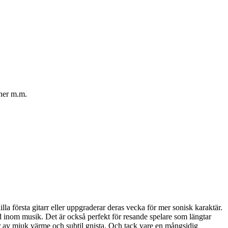
oner m.m.
la första gitarr eller uppgraderar deras vecka för mer sonisk karaktär.
tid inom musik. Det är också perfekt för resande spelare som längtar
sor av mjuk värme och subtil gnista. Och tack vare en mångsidig