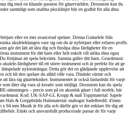
 lämna dig med en kliande passion för gitarrvärlden. Dessutom kan du
der samtidigt som snabba plocklinjer blir en godbit för alla dina
nybörjare eller en mer avancerad spelare. Denna Guitarlele från
assiska ukuleleklangen vare sig om du är nybörjare eller erfaren proffs.
gör det lätt att lära dig och finslipa dina färdigheter för en
örsta instrument för ditt barn eller helt enkelt vill utöka dina egna
t Du förtjänar att spela bekvämt. Samma gäller ditt barn. Gear4music
kulele-färdigheter till ett större instrument och är perfekt för att ge
ättspelade nylonsträngar. Detta gör det en glädjande upplevelse att
n och bli den spelare du alltid ville vara. Distinkt värme och
tt lära sig gitarrtekniker. Instrumentet är också fantastiskt för varje
ar som låter dig vara så kreativ som möjligt. Dessutom kan du spela
stämningen – precis som på en akustisk gitarr i full storlek; här
e från Gear4music Kod: UK-SAP-GL Kropp & stall Toppmaterial: Sapele
” 507mm Hals & Greppbräda Halsmaterial: mahogni Sadelbredd: 45mm
94 mm Musik är för alla och därför gör vi det enklare för dig att
llbehör. Etiskt och ansvarsfullt producerade passar de för varje