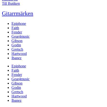
Till Butiken
Gitarrmärken
Epiphone
Faith
Fender
Gear4music
Gibson
Godin
Gretsch
Hartwood
Ibanez
Epiphone
Faith
Fender
Gear4music
Gibson
Godin
Gretsch
Hartwood
Ibanez