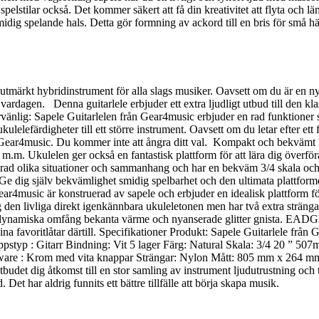
 spelstilar också. Det kommer säkert att få din kreativitet att flyta och
ig spelande hals. Detta gör formning av ackord till en bris för små hän
en utmärkt hybridinstrument för alla slags musiker. Oavsett om du är en 
l vardagen. Denna guitarlele erbjuder ett extra ljudligt utbud till den kl
nlig: Sapele Guitarlelen från Gear4music erbjuder en rad funktioner som 
lelefärdigheter till ett större instrument. Oavsett om du letar efter ett f
å med Gear4music. Du kommer inte att ångra ditt val. Kompakt och bekväm
.m. Ukulelen ger också en fantastisk plattform för att lära dig överföra u
rad olika situationer och sammanhang och har en bekväm 3/4 skala och l
 Ge dig själv bekvämlighet smidig spelbarhet och den ultimata plattforme
ar4music är konstruerad av sapele och erbjuder en idealisk plattform för a
ig den livliga direkt igenkännbara ukuleletonen men har två extra sträng
 dynamiska omfång bekanta värme och nyanserade glitter gnista. EADGBE-
 i dina favoritlåtar därtill. Specifikationer Produkt: Sapele Guitarlel
roppstyp : Gitarr Bindning: Vit 5 lager Färg: Natural Skala: 3/4 20 
are : Krom med vita knappar Strängar: Nylon Mått: 805 mm x 264 mm x 
udet dig åtkomst till en stor samling av instrument ljudutrustning och ti
t har aldrig funnits ett bättre tillfälle att börja skapa musik.