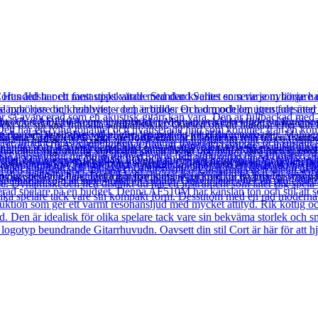
 för spelare från alla samhällsskikt. Oavsett om du handlar efter din lil
pa sina färdigheter bygga spelförtroende och börja sin resa till en fram
 helt med vägförlitlig sapele har du ett livligt och lyhört ljud med mas
 spelstilar också. Det kommer säkert att få din kreativitet att flyta och
ig spelande hals. Detta gör formning av ackord till en bris för små hän