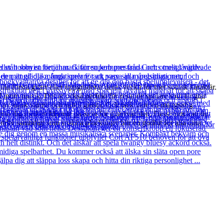
la första gitarr eller uppgraderar deras vecka för mer sonisk karaktär.
tid inom musik. Det är också perfekt för resande spelare som längtar
sor av mjuk värme och subtil gnista. Och tack vare en mångsidig
 lämna dig med en kliande passion för gitarrvärlden. Dessutom kan du
der samtidigt som snabba plocklinjer blir en godbit för alla dina