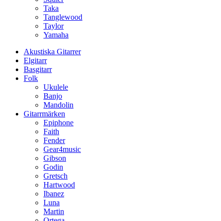
Taka
Tanglewood
Taylor
Yamaha
Akustiska Gitarrer
Elgitarr
Basgitarr
Folk
Ukulele
Banjo
Mandolin
Gitarrmärken
Epiphone
Faith
Fender
Gear4music
Gibson
Godin
Gretsch
Hartwood
Ibanez
Luna
Martin
Ortega