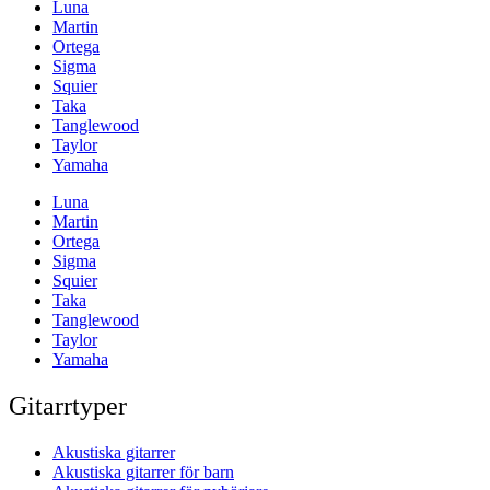
Luna
Martin
Ortega
Sigma
Squier
Taka
Tanglewood
Taylor
Yamaha
Luna
Martin
Ortega
Sigma
Squier
Taka
Tanglewood
Taylor
Yamaha
Gitarrtyper
Akustiska gitarrer
Akustiska gitarrer för barn