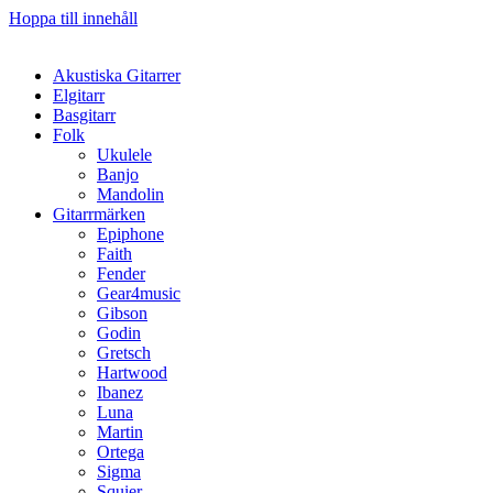
Hoppa till innehåll
Akustiska Gitarrer
Elgitarr
Basgitarr
Folk
Ukulele
Banjo
Mandolin
Gitarrmärken
Epiphone
Faith
Fender
Gear4music
Gibson
Godin
Gretsch
Hartwood
Ibanez
Luna
Martin
Ortega
Sigma
Squier