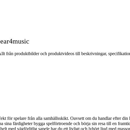
Gear4music
lt från produktbilder och produktvideos till beskrivningar, specifikati
 för spelare från alla samhällsskikt. Oavsett om du handlar efter din lil
pa sina färdigheter bygga spelförtroende och börja sin resa till en fram
 helt med vägförlitlig sapele har du ett livligt och lyhört ljud med mas