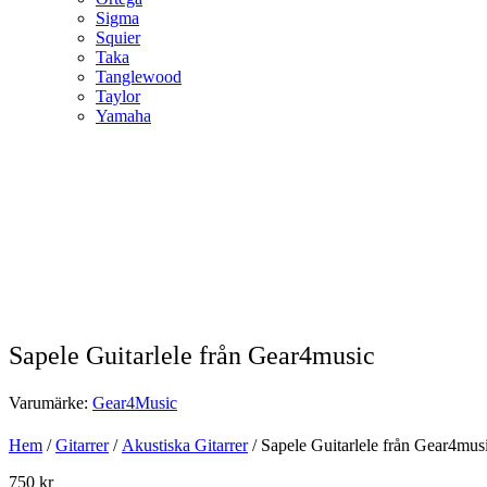
Sigma
Squier
Taka
Tanglewood
Taylor
Yamaha
Sapele Guitarlele från Gear4music
Varumärke:
Gear4Music
Hem
/
Gitarrer
/
Akustiska Gitarrer
/ Sapele Guitarlele från Gear4mu
750
kr