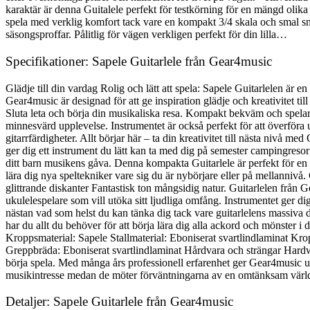
karaktär är denna Guitalele perfekt för testkörning för en mängd olika
spela med verklig komfort tack vare en kompakt 3/4 skala och smal smid
säsongsproffar. Pålitlig för vägen verkligen perfekt för din lilla…
Specifikationer: Sapele Guitarlele från Gear4music
Glädje till din vardag Rolig och lätt att spela: Sapele Guitarlelen är 
Gear4music är designad för att ge inspiration glädje och kreativitet til
Sluta leta och börja din musikaliska resa. Kompakt bekväm och spelarvä
minnesvärd upplevelse. Instrumentet är också perfekt för att överföra uku
gitarrfärdigheter. Allt börjar här – ta din kreativitet till nästa niv
ger dig ett instrument du lätt kan ta med dig på semester campingresor m
ditt barn musikens gåva. Denna kompakta Guitarlele är perfekt för en 
lära dig nya speltekniker vare sig du är nybörjare eller på mellannivå.
glittrande diskanter Fantastisk ton mångsidig natur. Guitarlelen från Ge
ukulelespelare som vill utöka sitt ljudliga omfång. Instrumentet ger d
nästan vad som helst du kan tänka dig tack vare guitarlelens massiva
har du allt du behöver för att börja lära dig alla ackord och mönster
Kroppsmaterial: Sapele Stallmaterial: Eboniserat svartlindlaminat K
Greppbräda: Eboniserat svartlindlaminat Hårdvara och strängar Hardw
börja spela. Med många års professionell erfarenhet ger Gear4music utb
musikintresse medan de möter förväntningarna av en omtänksam värld. De
Detaljer: Sapele Guitarlele från Gear4music