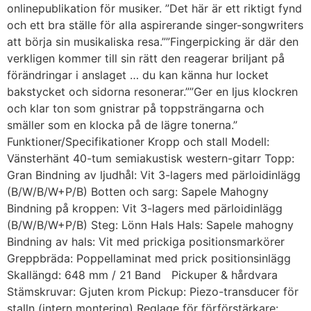
onlinepublikation för musiker. ”Det här är ett riktigt fynd
och ett bra ställe för alla aspirerande singer-songwriters
att börja sin musikaliska resa.””Fingerpicking är där den
verkligen kommer till sin rätt den reagerar briljant på
förändringar i anslaget … du kan känna hur locket
bakstycket och sidorna resonerar.””Ger en ljus klockren
och klar ton som gnistrar på toppsträngarna och
smäller som en klocka på de lägre tonerna.”
Funktioner/Specifikationer Kropp och stall Modell:
Vänsterhänt 40-tum semiakustisk western-gitarr Topp:
Gran Bindning av ljudhål: Vit 3-lagers med pärloidinlägg
(B/W/B/W+P/B) Botten och sarg: Sapele Mahogny
Bindning på kroppen: Vit 3-lagers med pärloidinlägg
(B/W/B/W+P/B) Steg: Lönn Hals Hals: Sapele mahogny
Bindning av hals: Vit med prickiga positionsmarkörer
Greppbräda: Poppellaminat med prick positionsinlägg
Skallängd: 648 mm / 21 Band Pickuper & hårdvara
Stämskruvar: Gjuten krom Pickup: Piezo-transducer för
stalln (intern montering) Reglage för förförstärkare: