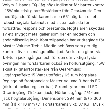
Volym 2-bands EQ (låg hög) Indikator för batterikontroll
15W akustisk gitarrförstärkare från Gear4music Den
medföljande förstärkaren har en 65″ hög talare i ett
robust högtalarkabinett med sluten baksida för
förbättrad respons och prestanda. Högtalaren skyddas
av ett snyggt metallgaller som ger en modern och
ändamålsenlig look. Kontrollpanelen har vridreglage för
Master Volume Treble Middle och Bass som ger dig
kontroll över en mängd olika ljud. Anslut din gitarr via
1/4-tum jackingången och för den där viktiga tysta
övningen har förstärkaren också en hörlursutgång. 15W
akustisk gitarrförstärkare från Gear4music
Utgångseffekt: 15 Watt uteffekt / 65 tum högtalare
Reglage på frontpanelen: Master Volume 3-bands EQ
(diskant mellanregister bas) Strömbrytare med LED
Gitarringång: (1/4-tum jack) Hörlursutgång: (1/4-tum
jack högtalarutgång) Dimensioner: 294 mm (B) x 300
mm (H) x 110 mm (D) Förstärkarens vikt: 37 KG Musik