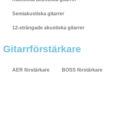
Semiakustiska gitarrer
12-strängade akustiska gitarrer
Gitarrförstärkare
AER förstärkare
BOSS förstärkare
Fender förstärkare
Fishman förstärkare
Gear4music förstärkare
Hartwood förstärkare
Marshall förstärkare
Subzero förstärkare
Yamaha förstärkare