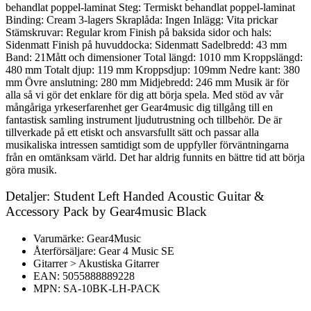
behandlat poppel-laminat Steg: Termiskt behandlat poppel-laminat
Binding: Cream 3-lagers Skraplåda: Ingen Inlägg: Vita prickar
Stämskruvar: Regular krom Finish på baksida sidor och hals:
Sidenmatt Finish på huvuddocka: Sidenmatt Sadelbredd: 43 mm
Band: 21Mått och dimensioner Total längd: 1010 mm Kroppslängd:
480 mm Totalt djup: 119 mm Kroppsdjup: 109mm Nedre kant: 380
mm Övre anslutning: 280 mm Midjebredd: 246 mm Musik är för
alla så vi gör det enklare för dig att börja spela. Med stöd av vår
mångåriga yrkeserfarenhet ger Gear4music dig tillgång till en
fantastisk samling instrument ljudutrustning och tillbehör. De är
tillverkade på ett etiskt och ansvarsfullt sätt och passar alla
musikaliska intressen samtidigt som de uppfyller förväntningarna
från en omtänksam värld. Det har aldrig funnits en bättre tid att börja
göra musik.
Detaljer: Student Left Handed Acoustic Guitar &
Accessory Pack by Gear4music Black
Varumärke: Gear4Music
Återförsäljare: Gear 4 Music SE
Gitarrer > Akustiska Gitarrer
EAN: 5055888889228
MPN: SA-10BK-LH-PACK