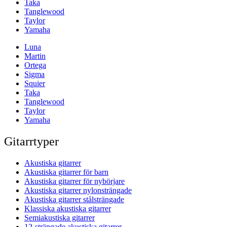
Taka
Tanglewood
Taylor
Yamaha
Luna
Martin
Ortega
Sigma
Squier
Taka
Tanglewood
Taylor
Yamaha
Gitarrtyper
Akustiska gitarrer
Akustiska gitarrer för barn
Akustiska gitarrer för nybörjare
Akustiska gitarrer nylonsträngade
Akustiska gitarrer stålsträngade
Klassiska akustiska gitarrer
Semiakustiska gitarrer
12-strängade akustiska gitarrer