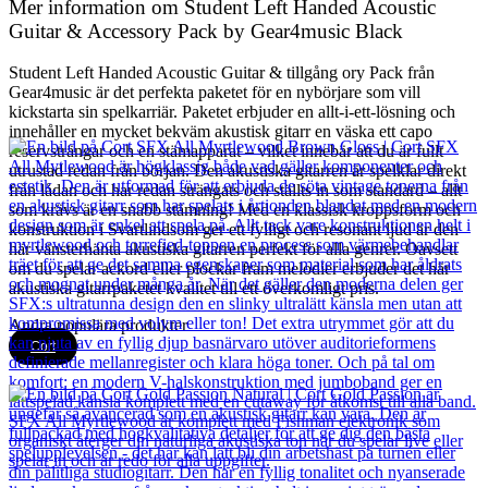
Mer information om Student Left Handed Acoustic
Guitar & Accessory Pack by Gear4music Black
Student Left Handed Acoustic Guitar & tillgång ory Pack från
Gear4music är det perfekta paketet för en nybörjare som vill
kickstarta sin spelkarriär. Paketet erbjuder en allt-i-ett-lösning och
innehåller en mycket bekväm akustisk gitarr en väska ett capo
reservsträngar och en stämapparat – vilket innebär att du är fullt
utrustad redan från början. Den akustiska gitarren är spelklar direkt
från lådan och har redan strängats och ställts in som standard – allt
som krävs är en snabb stämning! Med en klassisk kroppsform och
konstruktion i Svartlindsom ger ett fylligt och resonant ljud är den
här vänsterhänta akustiska gitarren perfekt för alla genrer. Oavsett
om du spelar ackord eller plockar fram melodier erbjuder det här
akustiska gitarrpaketet kvalitet till ett överkomligt pris.
Andra populära produkter
Cort