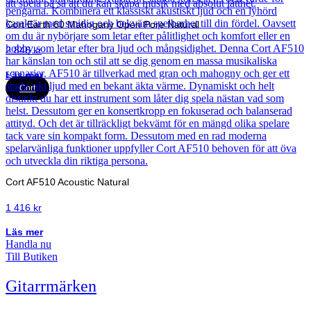
Cort Earth 60 Mahogany Open Pore Natural
2 846
kr
Läs mer
Cort
Cort AF510 Acoustic Natural
1 416
kr
Läs mer
Handla nu
Till Butiken
Gitarrmärken