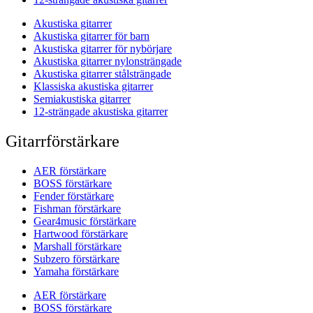
Akustiska gitarrer
Akustiska gitarrer för barn
Akustiska gitarrer för nybörjare
Akustiska gitarrer nylonsträngade
Akustiska gitarrer stålsträngade
Klassiska akustiska gitarrer
Semiakustiska gitarrer
12-strängade akustiska gitarrer
Gitarrförstärkare
AER förstärkare
BOSS förstärkare
Fender förstärkare
Fishman förstärkare
Gear4music förstärkare
Hartwood förstärkare
Marshall förstärkare
Subzero förstärkare
Yamaha förstärkare
AER förstärkare
BOSS förstärkare