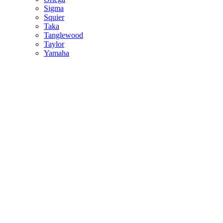
Sigma
Squier
Taka
Tanglewood
Taylor
Yamaha