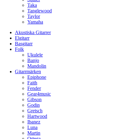
Taka
Tanglewood
Taylor
Yamaha
Akustiska Gitarrer
Elgitarr
Basgitarr
Folk
Ukulele
Banjo
Mandolin
Gitarrmärken
Epiphone
Faith
Fender
Gear4music
Gibson
Godin
Gretsch
Hartwood
Ibanez
Luna
Martin
Ortega