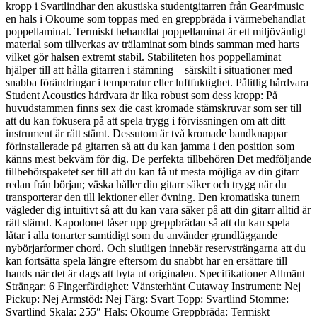
kropp i Svartlindhar den akustiska studentgitarren från Gear4music
en hals i Okoume som toppas med en greppbräda i värmebehandlat
poppellaminat. Termiskt behandlat poppellaminat är ett miljövänligt
material som tillverkas av trälaminat som binds samman med harts
vilket gör halsen extremt stabil. Stabiliteten hos poppellaminat
hjälper till att hålla gitarren i stämning – särskilt i situationer med
snabba förändringar i temperatur eller luftfuktighet. Pålitlig hårdvara
Student Acoustics hårdvara är lika robust som dess kropp: På
huvudstammen finns sex die cast kromade stämskruvar som ser till
att du kan fokusera på att spela trygg i förvissningen om att ditt
instrument är rätt stämt. Dessutom är två kromade bandknappar
förinstallerade på gitarren så att du kan jamma i den position som
känns mest bekväm för dig. De perfekta tillbehören Det medföljande
tillbehörspaketet ser till att du kan få ut mesta möjliga av din gitarr
redan från början; väska håller din gitarr säker och trygg när du
transporterar den till lektioner eller övning. Den kromatiska tunern
vägleder dig intuitivt så att du kan vara säker på att din gitarr alltid är
rätt stämd. Kapodonet låser upp greppbrädan så att du kan spela
låtar i alla tonarter samtidigt som du använder grundläggande
nybörjarformer chord. Och slutligen innebär reservsträngarna att du
kan fortsätta spela längre eftersom du snabbt har en ersättare till
hands när det är dags att byta ut originalen. Specifikationer Allmänt
Strängar: 6 Fingerfärdighet: Vänsterhänt Cutaway Instrument: Nej
Pickup: Nej Armstöd: Nej Färg: Svart Topp: Svartlind Stomme:
Svartlind Skala: 255″ Hals: Okoume Greppbräda: Termiskt