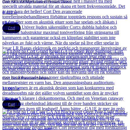
Cort SFX All Myrtlewood Brown Gloss
8 422
kr
Läs mer
Cort
Cort Gold Passion Natural
19 061
kr
Läs mer
Cort