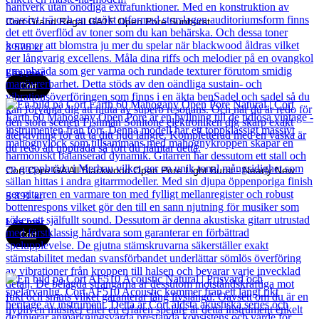
Cort Grand Regal GA1E Open Pore Sunburst
3 575
kr
Läs mer
Cort
Cort Core GA All Blackwood Open Pore Light Burst - Nearly New
5 891
kr
Läs mer
Cort