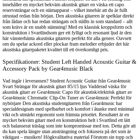
innehåller en mycket bekväm akustisk gitarr en väska ett capo
reservsträngar och en stämapparat – vilket innebär att du är fullt
utrustad redan från början. Den akustiska gitarren är spelklar direkt
från lådan och har redan strängats och ställts in som standard – allt
som krävs är en snabb stämning! Med en klassisk kroppsform och
konstruktion i Svartlindsom ger ett fylligt och resonant ljud är den
här vänsterhänta akustiska gitarren perfekt för alla genrer. Oavsett
om du spelar ackord eller plockar fram melodier erbjuder det här
akustiska gitarrpaketet kvalitet till ett överkomligt pris.
Specifikationer: Student Left Handed Acoustic Guitar &
Accessory Pack by Gear4music Black
Vad ingår i leveransen? Student Acoustic Guitar från Gear4music
Svart Strängar för akustisk gitarr 85/15 ljus Vadderad väska för
akustisk gitarr av Gear4music Capo för akustisk/elektrisk gitarr av
Gear4music Chromatic Clip-On Tuner av Gear4music Perfekt för
nybörjare Den akustiska studentgitarren från Gear4music har
specialdesignats med spelbarhet och komfort i åtanke med minimal
vikt och utmärkt ergonomi som främsta prioritet. Resultatet är en
mycket bekväm gitarr med en konstruktion helt i Svartlind ett lätt
och balanserat träslag som inte kompromissar med ton. Detta gör att
du kan spela längre utan ansträngning och fokusera på det som är
viktigast – musiken! Högkvalitativa material Förutom sin topp och