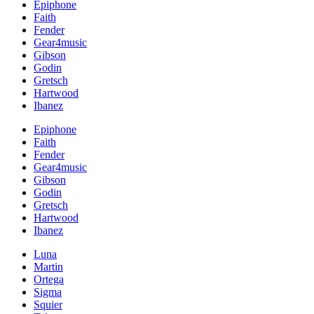
Epiphone
Faith
Fender
Gear4music
Gibson
Godin
Gretsch
Hartwood
Ibanez
Epiphone
Faith
Fender
Gear4music
Gibson
Godin
Gretsch
Hartwood
Ibanez
Luna
Martin
Ortega
Sigma
Squier