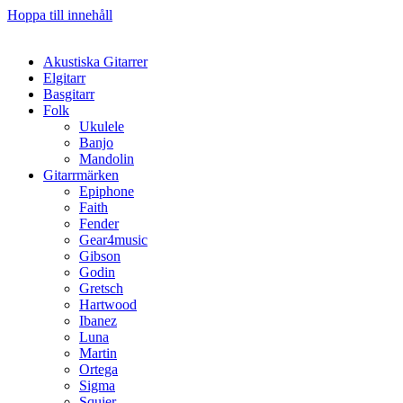
Hoppa till innehåll
Akustiska Gitarrer
Elgitarr
Basgitarr
Folk
Ukulele
Banjo
Mandolin
Gitarrmärken
Epiphone
Faith
Fender
Gear4music
Gibson
Godin
Gretsch
Hartwood
Ibanez
Luna
Martin
Ortega
Sigma
Squier