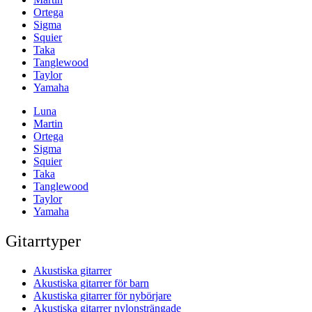
Ortega
Sigma
Squier
Taka
Tanglewood
Taylor
Yamaha
Luna
Martin
Ortega
Sigma
Squier
Taka
Tanglewood
Taylor
Yamaha
Gitarrtyper
Akustiska gitarrer
Akustiska gitarrer för barn
Akustiska gitarrer för nybörjare
Akustiska gitarrer nylonsträngade