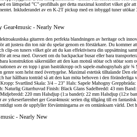
 en lättspelad ”C”-profilhals ger detta maximal komfort vilket gör att e
strumentet. Inkluderandet av en K-2T pickup med en inbyggd tuner utökar 3
 by Gear4music - Nearly New
lektroakustiska gitarren den perfekta blandningen av heritage och innov
ör att justera din ton när du spelar genom en förstärkare. Du kommer att va
 clip-on tuners vilket gör att du kan effektivisera din uppsättning samt
ör att resa med. Oavsett om du backpackar busar eller bara transporterar 
bara konstruktion säkerställer att den kan motstå stötar och stötar som
inationen av en topp i gran basträkropp och sapele-mahognyhals gör ¾ Sem
en genre som helst med övertygelse. Maximal estetisk tilltalande Den elegan
och har hållbara tonträd så att den kan möta behoven i den föränderliga
Kropp: Svartlind Skala: 3/4 – 23″ Hals: Sapele Mahogny Greppbräda: 
inish: Naturlig Gitarrhuvud Finish: Black Glans Sadelbredd: 43 mm Ban
djebredd: 220 mm Halsdjup (1:a bandet): 22 mm Halsdjup (12:e band
 år av yrkeserfarenhet ger Gear4music serien dig tillgång till en fantast
 samtidigt som de uppfyller förväntningarna av en omtänksam värld. Det har
r4music - Nearly New