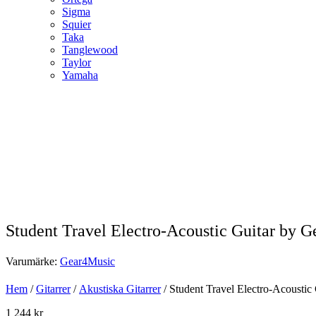
Sigma
Squier
Taka
Tanglewood
Taylor
Yamaha
Student Travel Electro-Acoustic Guitar by 
Varumärke:
Gear4Music
Hem
/
Gitarrer
/
Akustiska Gitarrer
/ Student Travel Electro-Acousti
1 244
kr