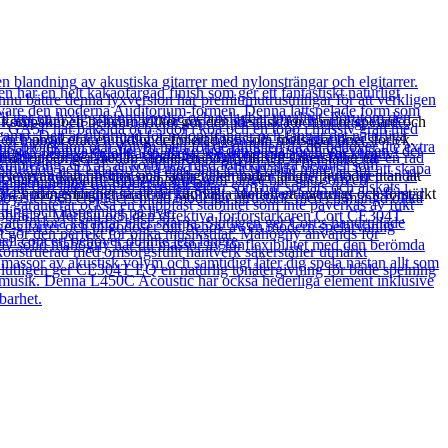
tt kompakt och bekväm vilket gör den idealisk för mindre spelare och
ch projicerar en tydlig definierad ton som motsäger dess storlek.
träkroppen ger medan sapele-mahognyhalsen säkerställer ett
leverna kan finslipa sina färdigheter under längre perioder utan att
/4:s mångsidighet så att du kan välja mellan ett naturligt och förstärkt