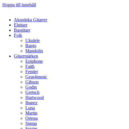
Hoppa till innehåll
Akustiska Gitarrer
Elgitarr
Basgitarr
Folk
Ukulele
Banjo
Mandolin
Gitarrmärken
Epiphone
Faith
Fender
Gear4music
Gibson
Godin
Gretsch
Hartwood
Ibanez
Luna
Martin
Ortega
Sigma
Squier