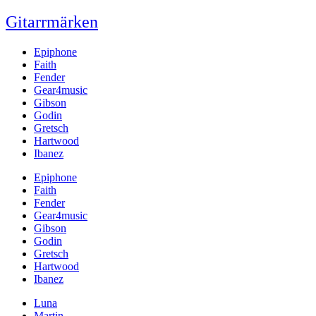
Gitarrmärken
Epiphone
Faith
Fender
Gear4music
Gibson
Godin
Gretsch
Hartwood
Ibanez
Epiphone
Faith
Fender
Gear4music
Gibson
Godin
Gretsch
Hartwood
Ibanez
Luna
Martin