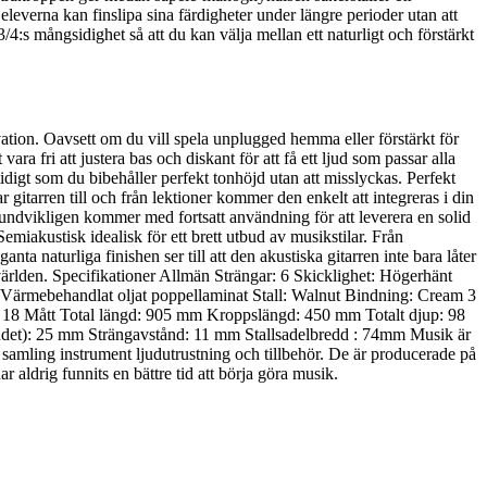
leverna kan finslipa sina färdigheter under längre perioder utan att
/4:s mångsidighet så att du kan välja mellan ett naturligt och förstärkt
ation. Oavsett om du vill spela unplugged hemma eller förstärkt för
ra fri att justera bas och diskant för att få ett ljud som passar alla
idigt som du bibehåller perfekt tonhöjd utan att misslyckas. Perfekt
gitarren till och från lektioner kommer den enkelt att integreras i din
 oundvikligen kommer med fortsatt användning för att leverera en solid
iakustisk idealisk för ett brett utbud av musikstilar. Från
ta naturliga finishen ser till att den akustiska gitarren inte bara låter
 världen. Specifikationer Allmän Strängar: 6 Skicklighet: Högerhänt
Värmebehandlat oljat poppellaminat Stall: Walnut Bindning: Cream 3
d: 18 Mått Total längd: 905 mm Kroppslängd: 450 mm Totalt djup: 98
et): 25 mm Strängavstånd: 11 mm Stallsadelbredd : 74mm Musik är
isk samling instrument ljudutrustning och tillbehör. De är producerade på
 aldrig funnits en bättre tid att börja göra musik.