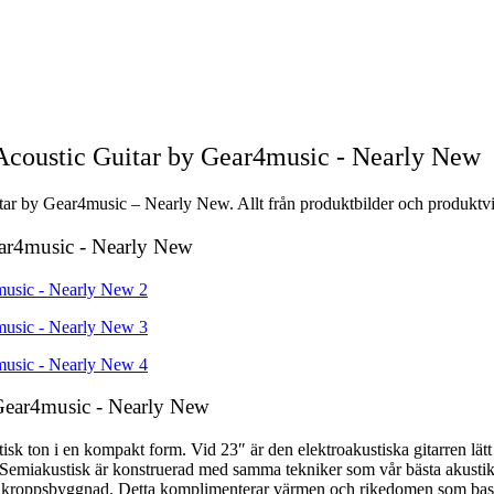
Acoustic Guitar by Gear4music - Nearly New
tar by Gear4music – Nearly New. Allt från produktbilder och produktvid
Gear4music - Nearly New
 Gear4music - Nearly New
isk ton i en kompakt form. Vid 23″ är den elektroakustiska gitarren lä
Semiakustisk är konstruerad med samma tekniker som vår bästa akustik o
dre kroppsbyggnad. Detta komplimenterar värmen och rikedomen som bas