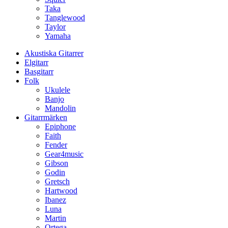
Taka
Tanglewood
Taylor
Yamaha
Akustiska Gitarrer
Elgitarr
Basgitarr
Folk
Ukulele
Banjo
Mandolin
Gitarrmärken
Epiphone
Faith
Fender
Gear4music
Gibson
Godin
Gretsch
Hartwood
Ibanez
Luna
Martin
Ortega