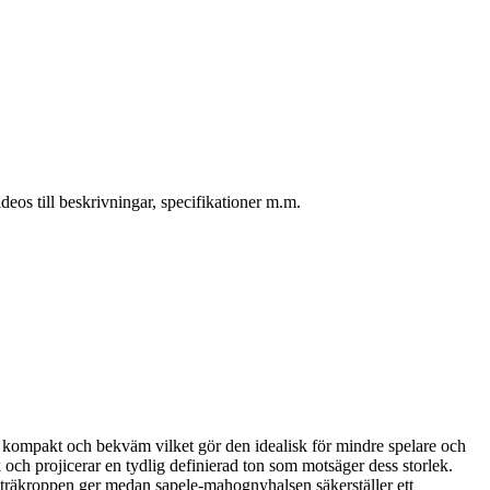
eos till beskrivningar, specifikationer m.m.
tt kompakt och bekväm vilket gör den idealisk för mindre spelare och
ch projicerar en tydlig definierad ton som motsäger dess storlek.
träkroppen ger medan sapele-mahognyhalsen säkerställer ett