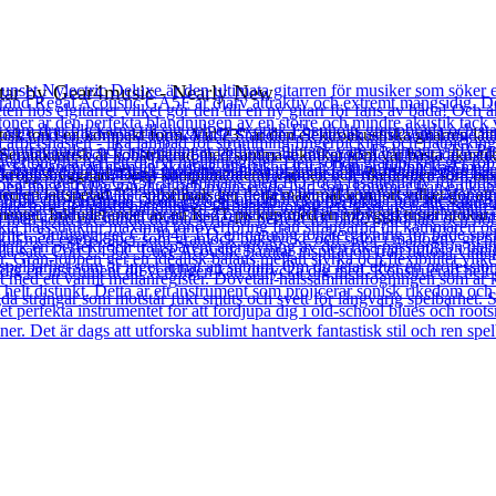
itar by Gear4music - Nearly New
isk ton i en kompakt form. Vid 23″ är den elektroakustiska gitarren lä
Semiakustisk är konstruerad med samma tekniker som vår bästa akustik o
dre kroppsbyggnad. Detta komplimenterar värmen och rikedomen som bas
 en lättspelad ”C”-profilhals ger detta maximal komfort vilket gör att e
strumentet. Inkluderandet av en K-2T pickup med en inbyggd tuner utökar 3