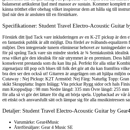
balanserat artikulerat ljud med massor av sustain. Kommer komplett med
känna trötthet eller obehag vilket inspirerar dem att hålla sig till in
ljud när den är ansluten till en förstärkare.
Specifikationer: Student Travel Electro-Acoustic Guitar
Förstärk ditt ljud Tack vare inkluderingen av en K-2T pickup är den e
en fantastisk publik är allt möjligt. Dra fördel av tvåbands-equalizern f
miljöer. Den integrerade tunern eliminerar behovet av tuningpedaler och
för på språng Tack vare sin mindre storlek är ¾ Semiakustisk idealisk f
resa vilket gör den idealisk för när utrymmet är en premium. Dess håll
konsekvent prestanda som du kan lita på. Perfekt för alla stilar Komb
zigenarjazz till pop och blues till folk det gör att du kan framföra vilk
bra den ser den också ut! Gitarren är angelägen om att hjälpa miljön 
Cutaway : Nej Pickup: K2T Armstöd: Nej Färg: Naturlig Topp: Gran 
skikt Skrapplatta: Ingen Inlägg: Vita prickar Rygg sidor och hals F
mm Kroppsdjup : 98 mm Nedre längd: 335 mm Övre längd: 255 mm Mi
för alla så vi gör det lättare för dig att börja spela. Uppbackad av vår
ett etiskt och ansvarsfullt sätt och lämpar sig för alla musikintressen
Detaljer: Student Travel Electro-Acoustic Guitar by Gea
Varumärke: Gear4Music
Återförsäljare: Gear 4 Music SE