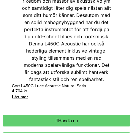
Cort L450C Luce Acoustic Natural Satin
4 704
kr
Läs mer
Handla nu