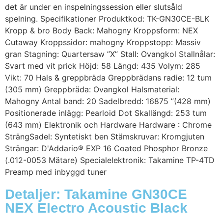
det är under en inspelningssession eller slutsåld
spelning. Specifikationer Produktkod: TK-GN30CE-BLK
Kropp & bro Body Back: Mahogny Kroppsform: NEX
Cutaway Kroppssidor: mahogny Kroppstopp: Massiv
gran Stagning: Quartersaw ”X” Stall: Ovangkol Stallnålar:
Svart med vit prick Höjd: 58 Längd: 435 Volym: 285
Vikt: 70 Hals & greppbräda Greppbrädans radie: 12 tum
(305 mm) Greppbräda: Ovangkol Halsmaterial:
Mahogny Antal band: 20 Sadelbredd: 16875 ”(428 mm)
Positionerade inlägg: Pearloid Dot Skallängd: 253 tum
(643 mm) Elektronik och Hardware Hardware : Chrome
SträngSadel: Syntetiskt ben Stämskruvar: Kromgjuten
Strängar: D'Addario® EXP 16 Coated Phosphor Bronze
(.012-0053 Mätare) Specialelektronik: Takamine TP-4TD
Preamp med inbyggd tuner
Detaljer: Takamine GN30CE
NEX Electro Acoustic Black