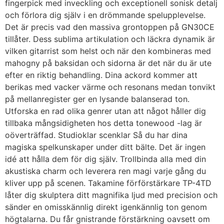
fingerpick med inveckling och exceptionell sonisk detalj
och förlora dig själv i en drömmande spelupplevelse.
Det är precis vad den massiva grontoppen på GN30CE
tillåter. Dess sublima artikulation och läckra dynamik är
vilken gitarrist som helst och när den kombineras med
mahogny på baksidan och sidorna är det när du är ute
efter en riktig behandling. Dina ackord kommer att
berikas med vacker värme och resonans medan tonvikt
på mellanregister ger en lysande balanserad ton.
Utforska en rad olika genrer utan att något håller dig
tillbaka mångsidigheten hos detta tonewood -lag är
oöverträffad. Studioklar scenklar Så du har dina
magiska spelkunskaper under ditt bälte. Det är ingen
idé att hålla dem för dig själv. Trollbinda alla med din
akustiska charm och leverera ren magi varje gång du
kliver upp på scenen. Takamine förförstärkare TP-4TD
låter dig skulptera ditt magnifika ljud med precision och
sänder en omisskännlig direkt igenkännlig ton genom
högtalarna. Du får gnistrande förstärkning oavsett om