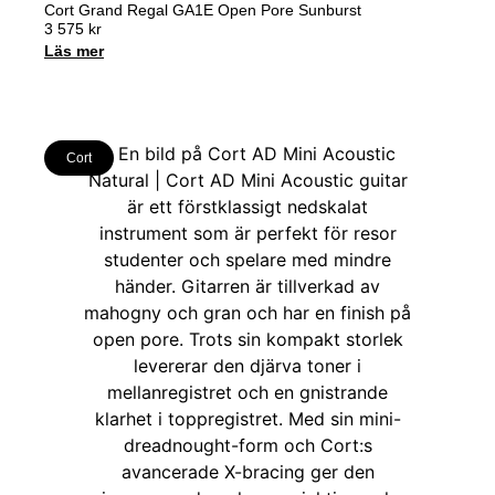
Cort Grand Regal GA1E Open Pore Sunburst
3 575
kr
Läs mer
Cort