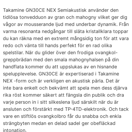
Takamine GN30CE NEX Semiakustisk använder den
tidlösa tonvedduon av gran och mahogny vilket ger dig
vågor av mousserande ljud med underbar dynamik. Från
varma resonanta nedgångar till släta kristallklara toppar
du kan räkna med en extremt mångsidig ton för att vara
redo och vänta till hands perfekt för en rad olika
spelstilar. När du glider över den frodiga ovangkol-
greppbrädan med den smala mahognyhalsen på din
handflata kommer du att uppslukas av en hisnande
spelupplevelse. GN30CE är expertiserad i Takamine
NEX -form och är verkligen en akustisk pärla. Det är
inte bara enkelt och bekvämt att spela men dess djärva
rika röst kommer säkert att fängsla din publik och dra
varje person in i sitt silkeslena ljud särskilt när du är
ansluten och förstärkt med TP-4TD-elektronik. Och tack
vare en stiftlös ovangkolbro får du snabba och enkla
strängbyten medan en delad sadel ger obefläckad
intonation.