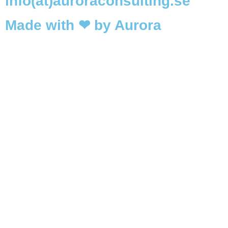
info(at)auroraconsulting.se
Made with ❤ by Aurora