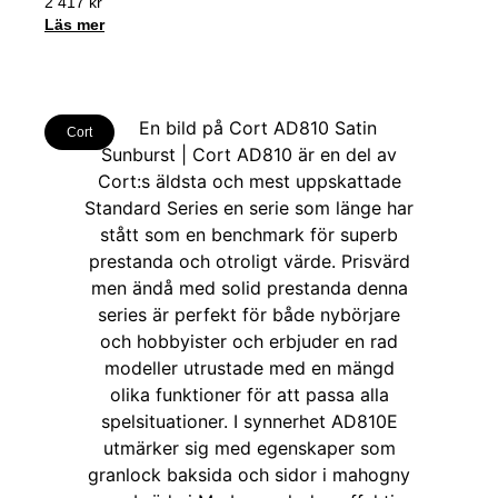
2 417
kr
Läs mer
Cort