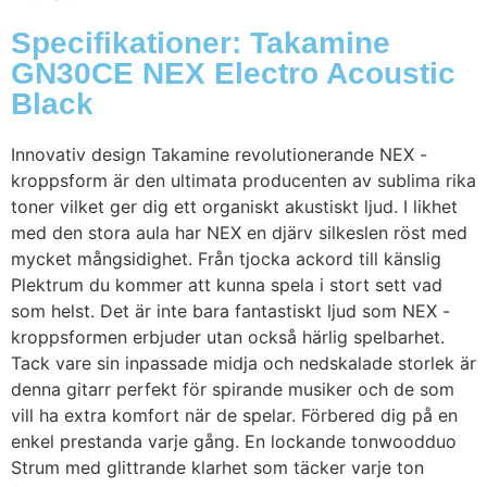
Specifikationer: Takamine
GN30CE NEX Electro Acoustic
Black
Innovativ design Takamine revolutionerande NEX -
kroppsform är den ultimata producenten av sublima rika
toner vilket ger dig ett organiskt akustiskt ljud. I likhet
med den stora aula har NEX en djärv silkeslen röst med
mycket mångsidighet. Från tjocka ackord till känslig
Plektrum du kommer att kunna spela i stort sett vad
som helst. Det är inte bara fantastiskt ljud som NEX -
kroppsformen erbjuder utan också härlig spelbarhet.
Tack vare sin inpassade midja och nedskalade storlek är
denna gitarr perfekt för spirande musiker och de som
vill ha extra komfort när de spelar. Förbered dig på en
enkel prestanda varje gång. En lockande tonwoodduo
Strum med glittrande klarhet som täcker varje ton