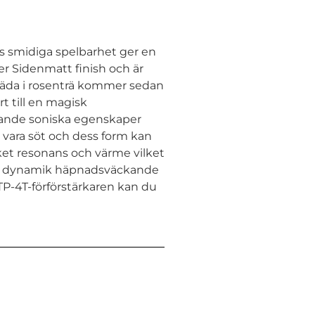
ss smidiga spelbarhet ger en
 Sidenmatt finish och är
räda i rosenträ kommer sedan
t till en magisk
mrande soniska egenskaper
 vara söt och dess form kan
cket resonans och värme vilket
ande dynamik häpnadsväckande
TP-4T-förförstärkaren kan du