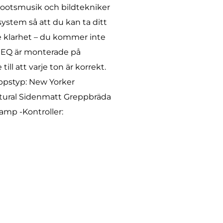
rootsmusik och bildtekniker
ystem så att du kan ta ditt
de klarhet – du kommer inte
s EQ är monterade på
ll att varje ton är korrekt.
ppstyp: New Yorker
atural Sidenmatt Greppbräda
amp -Kontroller: