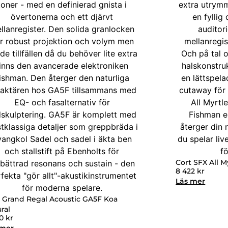
Cort SFX All 
8 422
kr
Läs mer
 Grand Regal Acoustic GA5F Koa
ral
50
kr
 mer