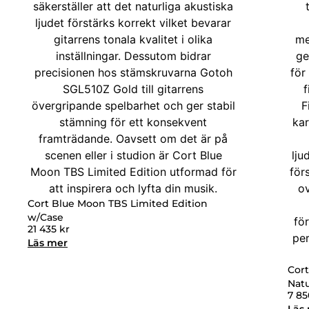
Cort Blue Moon TBS Limited Edition
w/Case
21 435
kr
Läs mer
Cort
Natu
7 8
Läs