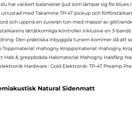
 har vackert balanserat ljud som lämpar sig för blues 
r utrustad med Takamine TP-4T pickup och förförstärkars
mixbord och uppnå en suverän ton med massor av glittran
tärkarens lättåtkomliga kontroller inklusive en 3-band
ldning. Den praktiska inbyggda tunern kommer då att se ti
ro Toppmaterial: mahogny Kroppsmaterial: mahogny Kro
att Hals & greppbräda Halsmaterial: Mahogny Halsfärg: N
lektronik Hardware : Gold Elektronik: TP-4T Preamp Pre
emiakustisk Natural Sidenmatt