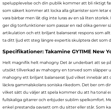
spelupplevelse och din publik kommer att bli riktigt
som säkert kommer att locka alla gitarrister som letar
vara bärbar men låt dig inte luras av en så liten stor
ger dig tonfunktioner som passar en rad olika genrer
artikulation och ett briljant balanserat respons som a
ta ditt ljud ett steg längre expertis skulptera det som 
Specifikationer: Takamine GY11ME New Y
Helt magnifik helt mahogny Det är underbart att se på 
utsökt tillverkad av mahogny en tonved som släpper u
mahogny ett briljant balanserat ljud vilket innebär att
läckra gammalskolans soniska rikedom. Det ber om din
vilket sätt du väljer att spela kommer du att ha tona
fullskaliga gitarrer och erbjuder sublim spelkomfort.
enkel prestanda oavsett om du sitter eller står. Som 