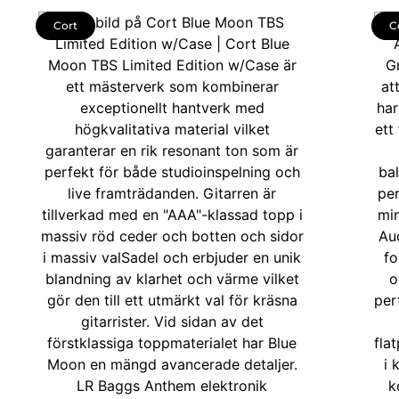
Cort
C