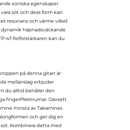
mrande soniska egenskaper
 vara söt och dess form kan
cket resonans och värme vilket
ande dynamik häpnadsväckande
TP-4T-förförstärkaren kan du
 kroppen på denna gitarr är
ade mellanslag erbjuder
m du alltid behåller den
ga fingerPlektrumar. Oavsett
akamine minsta av Takamines
salongformen och ger dig en
ch söt. Kombinera detta med