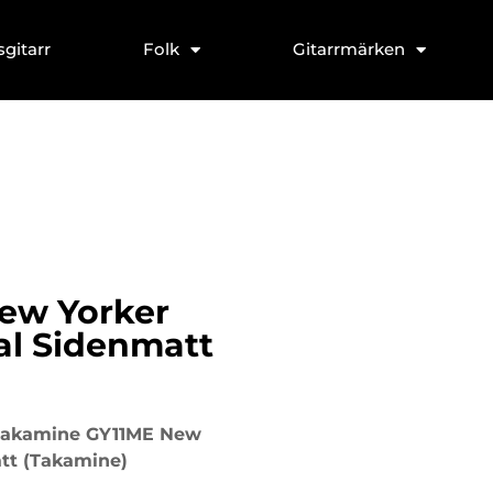
sgitarr
Folk
Gitarrmärken
ew Yorker
al Sidenmatt
Takamine GY11ME New
tt (Takamine)