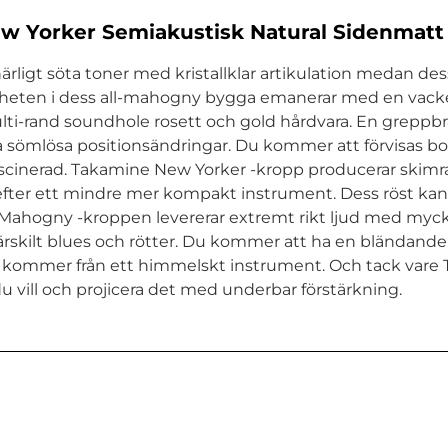
w Yorker Semiakustisk Natural Sidenmatt
ligt söta toner med kristallklar artikulation medan de
eten i dess all-mahogny bygga emanerar med en vacker
ti-rand soundhole rosett och gold hårdvara. En greppb
a sömlösa positionsändringar. Du kommer att förvisas bor
 fascinerad. Takamine New Yorker -kropp producerar ski
 efter ett mindre mer kompakt instrument. Dess röst kan
lek. Mahogny -kroppen levererar extremt rikt ljud med my
 särskilt blues och rötter. Du kommer att ha en bländ
llt kommer från ett himmelskt instrument. Och tack vare 
du vill och projicera det med underbar förstärkning.