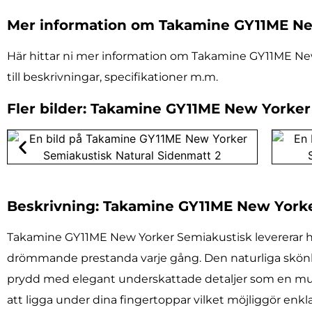
Mer information om Takamine GY11ME Ne
Här hittar ni mer information om Takamine GY11ME New
till beskrivningar, specifikationer m.m.
Fler bilder: Takamine GY11ME New Yorker
Beskrivning: Takamine GY11ME New Yorke
Takamine GY11ME New Yorker Semiakustisk levererar här
drömmande prestanda varje gång. Den naturliga skönh
prydd med elegant underskattade detaljer som en mul
att ligga under dina fingertoppar vilket möjliggör enkl