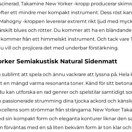
 fascinerad. Takamine New Yorker -kropp producerar ski
 efter ett mindre mer kompakt instrument. Dess röst kan
lek. Mahogny -kroppen levererar extremt rikt ljud med my
 särskilt blues och rötter. Du kommer att ha en bländ
llt kommer från ett himmelskt instrument. Och tack vare 
du vill och projicera det med underbar förstärkning.
orker Semiakustisk Natural Sidenmatt
sublimt att spela och ännu vackrare att lyssna på. Hela
t en mängd varma resonanta toner. Känd för sitt beton
 du kan utforska en rad genrer och spelstilar samtidigt so
 passionerade strumming dina tjocka ackord och känsli
l excellens som strömmar från strängarna. New Yorker T
 Med sin kompakt form och eleganta konturer liknar den 
kan förväntas med en så liten bekväm form är ton klar o