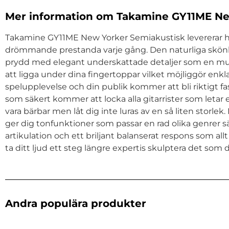
Mer information om Takamine GY11ME Ne
Takamine GY11ME New Yorker Semiakustisk levererar här
drömmande prestanda varje gång. Den naturliga skönh
prydd med elegant underskattade detaljer som en mul
att ligga under dina fingertoppar vilket möjliggör enkl
spelupplevelse och din publik kommer att bli riktigt
som säkert kommer att locka alla gitarrister som letar
vara bärbar men låt dig inte luras av en så liten stor
ger dig tonfunktioner som passar en rad olika genrer
artikulation och ett briljant balanserat respons som a
ta ditt ljud ett steg längre expertis skulptera det som 
Andra populära produkter