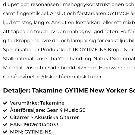
djupet och resonansen i mahognykonstruktionen och du
samt fingerstilspel. Anslut och förstärkaren GY11MCE ä
ljud ett steg längre. Anslut en förstärkare eller ett 
att tappa en touch av den mahogny -godheten. Förförs
gitarrkroppens övre del och lämpar sig för exakt ljudbi
Specifikationer Produktkod: TK-GY11ME-NS Kropp & b
Stallmaterial: Rosenträ Ytbehandling: Natural Sidenm
Material: Rosenträ Sadelbredd: 425 mm Hardware och e
Gain/bas/mellan/diskant/kromatisk tuner
Detaljer: Takamine GY11ME New Yorker S
Varumärke: Takamine
Återförsäljare: Gear 4 Music SE
Gitarrer > Akustiska Gitarrer
EAN: 190262040033
MPN: GY11ME-NS