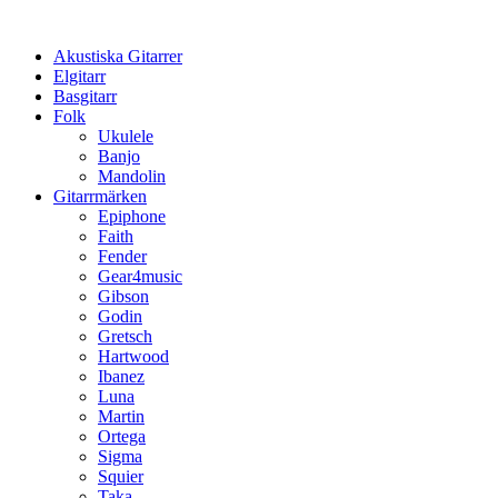
Hoppa
till
Akustiska Gitarrer
innehåll
Elgitarr
Basgitarr
Folk
Ukulele
Banjo
Mandolin
Gitarrmärken
Epiphone
Faith
Fender
Gear4music
Gibson
Godin
Gretsch
Hartwood
Ibanez
Luna
Martin
Ortega
Sigma
Squier
Taka