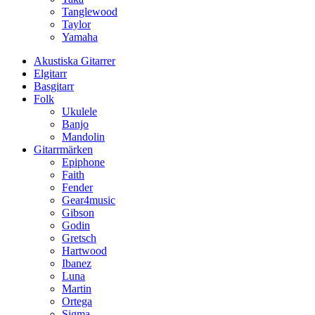
Tanglewood
Taylor
Yamaha
Akustiska Gitarrer
Elgitarr
Basgitarr
Folk
Ukulele
Banjo
Mandolin
Gitarrmärken
Epiphone
Faith
Fender
Gear4music
Gibson
Godin
Gretsch
Hartwood
Ibanez
Luna
Martin
Ortega
Sigma