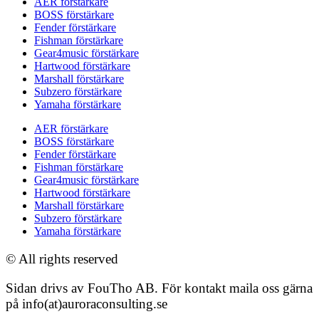
AER förstärkare
BOSS förstärkare
Fender förstärkare
Fishman förstärkare
Gear4music förstärkare
Hartwood förstärkare
Marshall förstärkare
Subzero förstärkare
Yamaha förstärkare
AER förstärkare
BOSS förstärkare
Fender förstärkare
Fishman förstärkare
Gear4music förstärkare
Hartwood förstärkare
Marshall förstärkare
Subzero förstärkare
Yamaha förstärkare
© All rights reserved
Sidan drivs av FouTho AB. För kontakt maila oss gärna
på info(at)auroraconsulting.se