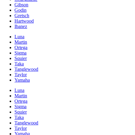
Gibson
Godin
Gretsch
Hartwood
Ibanez
Luna
Martin
Ortega
Sigma
Squier
Taka
Tanglewood
Taylor
Yamaha
Luna
Martin
Ortega
Sigma
Squier
Taka
Tanglewood
Taylor
Yamaha