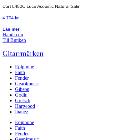
Cort L450C Luce Acoustic Natural Satin
4 704
kr
Läs mer
Handla nu
Till Butiken
Gitarrmärken
Epiphone
Faith
Fender
Gear4music
Gibson
Godin
Gretsch
Hartwood
Ibanez
Epiphone
Faith
Fender
Gear4music