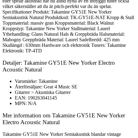
eller spelar akustiskt har du alltid nytta av en inbyggd tuner också
vilket säkerställer att du är pitch-perfekt var du än spelar.
Specifikationer Produkt: Takamine GY51E New Yorker
Semiakustisk Natural Produktkod: TK-GY51E-NAT Kropp & Stall
Toppmaterial: massiv gran Kroppsmaterial: Black Walnut
Kroppstyp: Takamine New Yorker Stallmaterial: Laurel
Ytbehandling: Glans Natural Hals & Greppbräda Halsmaterial:
Mahogny Greppbräda Material: Laurel Sadelbredd: 425 mm
Skallängd : 630mm Hardware och elektronik Tuners: Takamine
Elektronik: TP-4TD
Detaljer: Takamine GY51E New Yorker Electro
Acoustic Natural
Varumärke: Takamine
Återförsäljare: Gear 4 Music SE
Gitarrer > Akustiska Gitarrer
EAN: 190263041145
MPN: N/A
Mer information om Takamine GY51E New Yorker
Electro Acoustic Natural
Takamine GY51E New Yorker Semiakustisk blandar vintage