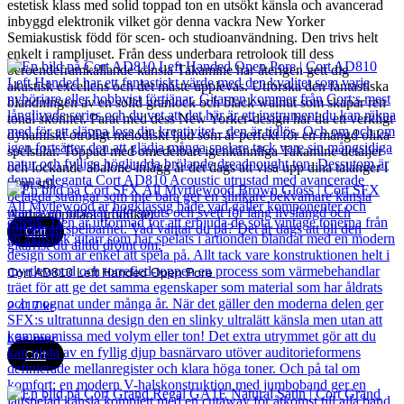
estetisk klass med solid toppad ton en utsökt känsla och avancerad
inbyggd elektronik vilket gör denna vackra New Yorker
Semiakustisk född för scen- och studioanvändning. Den trivs helt
enkelt i rampljuset. Från dess underbara retrolook till dess
beroendeframkallande känsla Takamine har återigen gett dig
akustisk excellens och det måste upplevas. Utforska den fantastiska
blandningen av en solid granlock och black walnut som skapar ren
tonal skönhet. Parat med dess New Yorker-design har du ett verkligt
dynamiskt otroligt melodiskt ljud som är perfekt för en mängd olika
spelstilar. Toppad med omedelbart igenkännliga Takamine detaljer
och lockande abalone-inlägg är det dags att visa upp dina talanger i
sann stil.
Andra populära produkter
Cort
Cort AD810 Left Handed Open Pore
2 417
kr
Läs mer
Cort