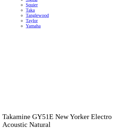
Squier
Taka
Tanglewood
Taylor
Yamaha
Takamine GY51E New Yorker Electro
Acoustic Natural