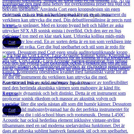
Cort Jade Classic Electro Acoustic Pastel Pink Open Pore
3 132
kr
Läs mer
Cort
Cort SFX AB Electro Acoustic Black Open Pore
3 418
kr
Läs mer
Cort