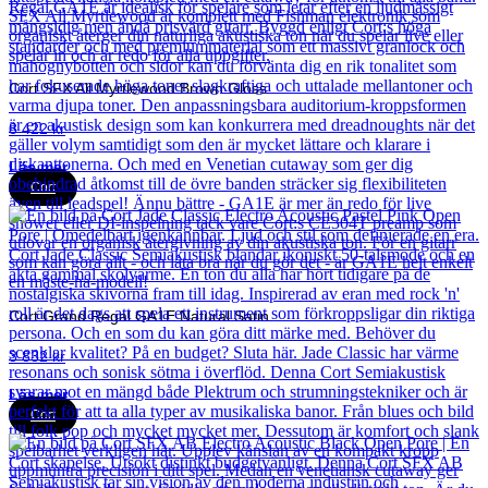
Cort SFX All Myrtlewood Brown Gloss
8 422
kr
Läs mer
Cort
Cort Grand Regal GA1E Natural Satin
3 832
kr
Läs mer
Cort