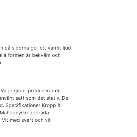
h på sidorna ger ett varmt ljud
ella formen är bekväm och
a.
Varje gitarr producerar en
använt satt som det stativ. De
id. Specifikationer Kropp &
s: MahognyGreppbräda:
Vit med svart och vit