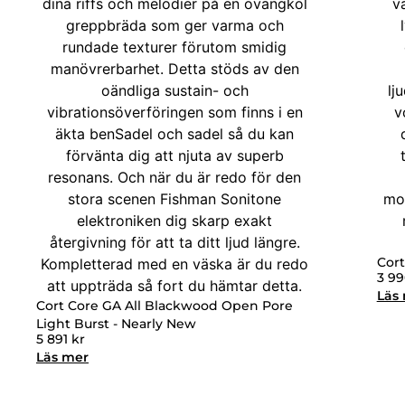
Cort
3 9
Läs
Cort Core GA All Blackwood Open Pore
Light Burst - Nearly New
5 891
kr
Läs mer