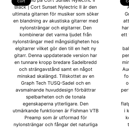
Cort
C