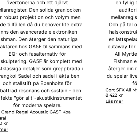
Cort SFX All 
8 422
kr
Läs mer
 Grand Regal Acoustic GA5F Koa
ral
50
kr
 mer