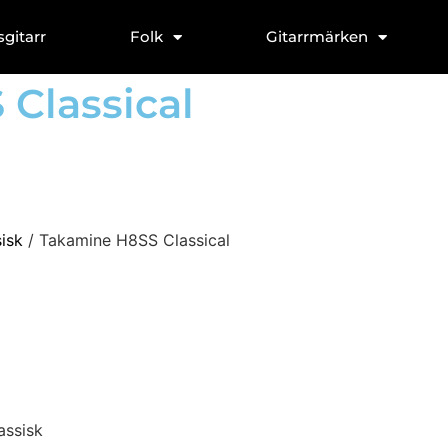
sgitarr
Folk
Gitarrmärken
Classical
sisk
/ Takamine H8SS Classical
assisk