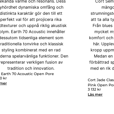
 Earth 70 Acoustic Open Pore
90
kr
Cort Jade Clas
 mer
Pink Open Po
3 132
kr
Läs mer