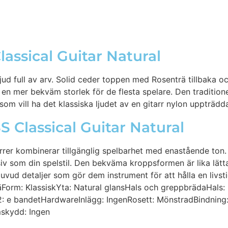
assical Guitar Natural
jud full av arv. Solid ceder toppen med Rosenträ tillbaka oc
 mer bekväm storlek för de flesta spelare. Den tradition
om vill ha det klassiska ljudet av en gitarr nylon uppträdd
 Classical Guitar Natural
rrer kombinerar tillgänglig spelbarhet med enastående ton. 
iv som din spelstil. Den bekväma kroppsformen är lika lätt
uvud detaljer som gör dem instrument för att hålla en livst
räForm: KlassiskYta: Natural glansHals och greppbrädaHal
: e bandetHardwareInlägg: IngenRosett: MönstradBindning: 
mskydd: Ingen