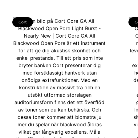
Cort
C