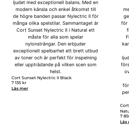
Cort Sunset Nylectric II Black
7 135
kr
Läs mer
Cort
Natu
7 8
Läs