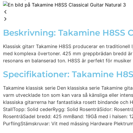
Beskrivning: Takamine H8SS Cl
Klassisk gitarr Takamine H8SS producerar en traditionell l
med komplexa övertoner. 425 mm greppbrädan bredd är en
resonans en balanserad ton. H8SS är perfekt för musiker s
Specifikationer: Takamine H8SS
Takamine klassisk serie Den klassiska serie Takamine gita
varm utvecklade ton som kan vara så känsliga eller intens
klassiska gitarrerna har fantastiska rosett bindande och H
StallTopp: Solid cederRygg: Solid RosenträSidor: Rosent
RosenträSadel bredd: 425 mmBand: 19Gå med i halsen: 12
PurflingStämskruvar: Vit med mässing Hardware Plektru