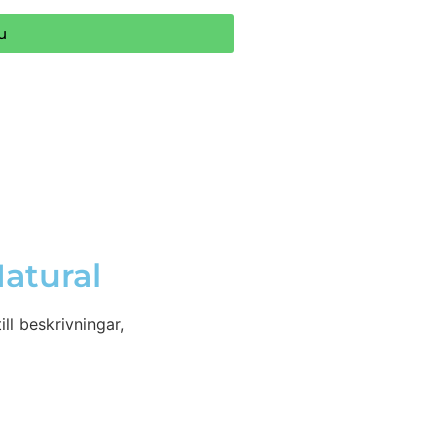
u
atural
ll beskrivningar,