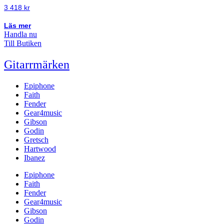
3 418
kr
Läs mer
Handla nu
Till Butiken
Gitarrmärken
Epiphone
Faith
Fender
Gear4music
Gibson
Godin
Gretsch
Hartwood
Ibanez
Epiphone
Faith
Fender
Gear4music
Gibson
Godin