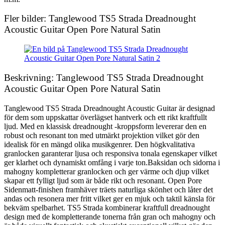
Fler bilder: Tanglewood TS5 Strada Dreadnought
Acoustic Guitar Open Pore Natural Satin
Beskrivning: Tanglewood TS5 Strada Dreadnought
Acoustic Guitar Open Pore Natural Satin
Tanglewood TS5 Strada Dreadnought Acoustic Guitar är designad
för dem som uppskattar överlägset hantverk och ett rikt kraftfullt
ljud. Med en klassisk dreadnought -kroppsform levererar den en
robust och resonant ton med utmärkt projektion vilket gör den
idealisk för en mängd olika musikgenrer. Den högkvalitativa
granlocken garanterar ljusa och responsiva tonala egenskaper vilket
ger klarhet och dynamiskt omfång i varje ton.Baksidan och sidorna i
mahogny kompletterar granlocken och ger värme och djup vilket
skapar ett fylligt ljud som är både rikt och resonant. Open Pore
Sidenmatt-finishen framhäver träets naturliga skönhet och låter det
andas och resonera mer fritt vilket ger en mjuk och taktil känsla för
bekväm spelbarhet. TS5 Strada kombinerar kraftfull dreadnought
design med de kompletterande tonerna från gran och mahogny och