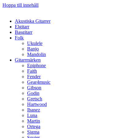
Hoppa till innehåll
Akustiska Gitarrer
Elgitarr
Basgitarr
Folk
Ukulele
Banjo
Mandolin
Gitarrmärken
Epiphone
Faith
Fender
Gear4music
Gibson
Godin
Gretsch
Hartwood
Ibanez
Luna
Martin
Ortega
Sigma
Squier