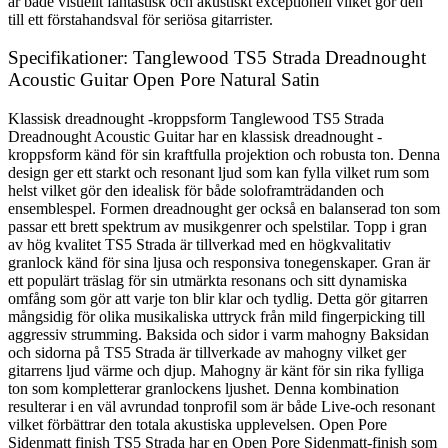
är både visuellt fantastisk och akustiskt exceptionell vilket gör den
till ett förstahandsval för seriösa gitarrister.
Specifikationer: Tanglewood TS5 Strada Dreadnought
Acoustic Guitar Open Pore Natural Satin
Klassisk dreadnought -kroppsform Tanglewood TS5 Strada
Dreadnought Acoustic Guitar har en klassisk dreadnought -
kroppsform känd för sin kraftfulla projektion och robusta ton. Denna
design ger ett starkt och resonant ljud som kan fylla vilket rum som
helst vilket gör den idealisk för både soloframträdanden och
ensemblespel. Formen dreadnought ger också en balanserad ton som
passar ett brett spektrum av musikgenrer och spelstilar. Topp i gran
av hög kvalitet TS5 Strada är tillverkad med en högkvalitativ
granlock känd för sina ljusa och responsiva tonegenskaper. Gran är
ett populärt träslag för sin utmärkta resonans och sitt dynamiska
omfång som gör att varje ton blir klar och tydlig. Detta gör gitarren
mångsidig för olika musikaliska uttryck från mild fingerpicking till
aggressiv strumming. Baksida och sidor i varm mahogny Baksidan
och sidorna på TS5 Strada är tillverkade av mahogny vilket ger
gitarrens ljud värme och djup. Mahogny är känt för sin rika fylliga
ton som kompletterar granlockens ljushet. Denna kombination
resulterar i en väl avrundad tonprofil som är både Live-och resonant
vilket förbättrar den totala akustiska upplevelsen. Open Pore
Sidenmatt finish TS5 Strada har en Open Pore Sidenmatt-finish som