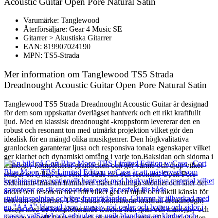
Acoustic Guitar Open Pore Natural Satin
Varumärke: Tanglewood
Återförsäljare: Gear 4 Music SE
Gitarrer > Akustiska Gitarrer
EAN: 819907024190
MPN: TS5-Strada
Mer information om Tanglewood TS5 Strada
Dreadnought Acoustic Guitar Open Pore Natural Satin
Tanglewood TS5 Strada Dreadnought Acoustic Guitar är designad
för dem som uppskattar överlägset hantverk och ett rikt kraftfullt
ljud. Med en klassisk dreadnought -kroppsform levererar den en
robust och resonant ton med utmärkt projektion vilket gör den
idealisk för en mängd olika musikgenrer. Den högkvalitativa
granlocken garanterar ljusa och responsiva tonala egenskaper vilket
ger klarhet och dynamiskt omfång i varje ton.Baksidan och sidorna i
mahogny kompletterar granlocken och ger värme och djup vilket
skapar ett fylligt ljud som är både rikt och resonant. Open Pore
Sidenmatt-finishen framhäver träets naturliga skönhet och låter det
andas och resonera mer fritt vilket ger en mjuk och taktil känsla för
bekväm spelbarhet. TS5 Strada kombinerar kraftfull dreadnought
design med de kompletterande tonerna från gran och mahogny och
är både visuellt fantastisk och akustiskt exceptionell vilket gör den