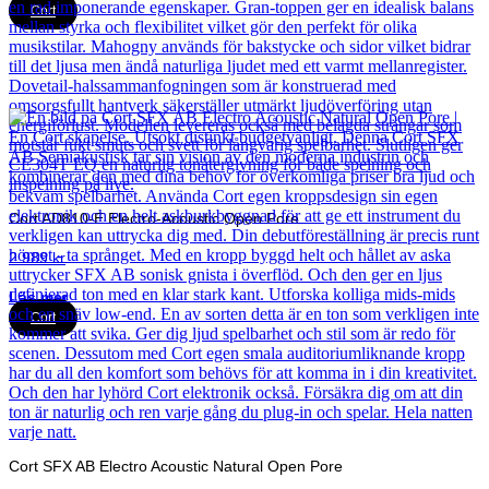
Cort
Cort AD810-E Electro-Acoustic Open Pore
2 989
kr
Läs mer
Cort
Cort SFX AB Electro Acoustic Natural Open Pore