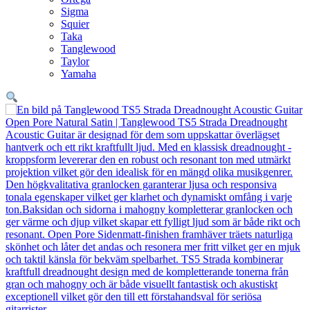
Sigma
Squier
Taka
Tanglewood
Taylor
Yamaha