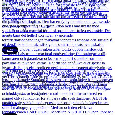
Cort Sunset Nylectric II Black
7 135
kr
Läs mer
Cort
Cort Gold Passion Natural
19 061
kr
Läs mer