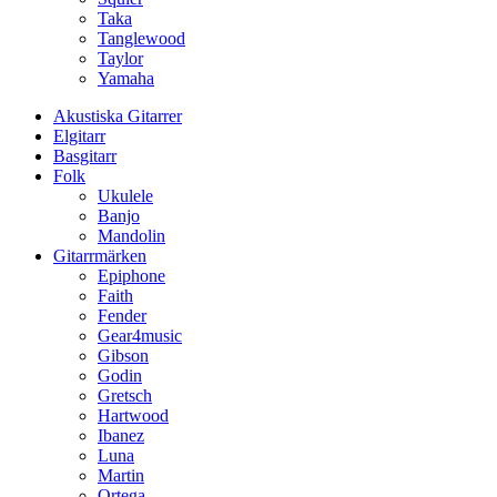
Taka
Tanglewood
Taylor
Yamaha
Akustiska Gitarrer
Elgitarr
Basgitarr
Folk
Ukulele
Banjo
Mandolin
Gitarrmärken
Epiphone
Faith
Fender
Gear4music
Gibson
Godin
Gretsch
Hartwood
Ibanez
Luna
Martin
Ortega