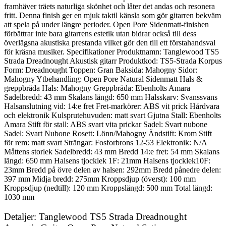
framhäver träets naturliga skönhet och låter det andas och resonera
fritt. Denna finish ger en mjuk taktil känsla som gör gitarren bekväm
att spela på under längre perioder. Open Pore Sidenmatt-finishen
förbättrar inte bara gitarrens estetik utan bidrar också till dess
överlägsna akustiska prestanda vilket gör den till ett förstahandsval
för kräsna musiker. Specifikationer Produktnamn: Tanglewood TS5
Strada Dreadnought Akustisk gitarr Produktkod: TS5-Strada Korpus
Form: Dreadnought Toppen: Gran Baksida: Mahogny Sidor:
Mahogny Ytbehandling: Open Pore Natural Sidenmatt Hals &
greppbräda Hals: Mahogny Greppbräda: Ebenholts Amara
Sadelbredd: 43 mm Skalans längd: 650 mm Halsskarv: Svanssvans
Halsanslutning vid: 14:e fret Fret-markörer: ABS vit prick Hårdvara
och elektronik Kulsprutehuvuden: matt svart Gjutna Stall: Ebenholts
Amara Stift för stall: ABS svart vita prickar Sadel: Svart nubone
Sadel: Svart Nubone Rosett: Lönn/Mahogny Ändstift: Krom Stift
för rem: matt svart Strängar: Fosforbrons 12-53 Elektronik: N/A
Måttens storlek Sadelbredd: 43 mm Bredd 14:e fret: 54 mm Skalans
längd: 650 mm Halsens tjocklek 1F: 21mm Halsens tjocklek10F:
23mm Bredd på övre delen av halsen: 292mm Bredd pånedre delen:
397 mm Midja bredd: 275mm Kroppsdjup (överst): 100 mm
Kroppsdjup (nedtill): 120 mm Kroppslängd: 500 mm Total längd:
1030 mm
Detaljer: Tanglewood TS5 Strada Dreadnought