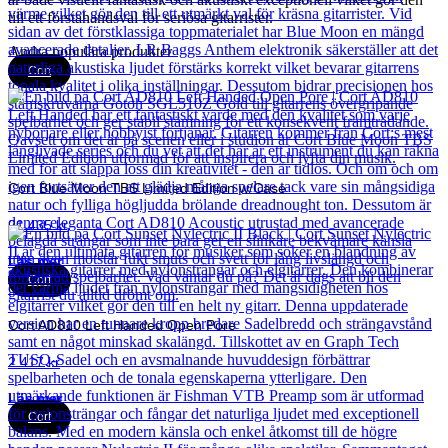
till ett förstahandsval för seriösa gitarrister.
Andra populära produkter
Cort
Cort Blue Moon TBS Limited Edition w/Case
21 435
kr
Läs mer
Cort
Cort AD810 Left Handed Open Pore
2 417
kr
Läs mer
Cort