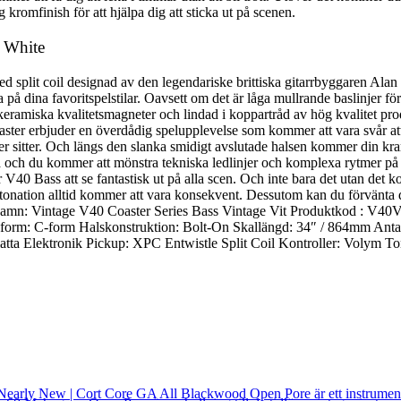
 kromfinish för att hjälpa dig att sticka ut på scenen.
e White
 split coil designad av den legendariske brittiska gitarrbyggaren Alan
ina favoritspelstilar. Oavsett om det är låga mullrande baslinjer för at
keramiska kvalitetsmagneter och lindad i koppartråd av hög kvalitet pr
aster erbjuder en överdådig spelupplevelse som kommer att vara svår at
eller sitter. Och längs den slanka smidigt avslutade halsen kommer din k
ä och du kommer att mönstra tekniska ledlinjer och komplexa rytmer på 
 V40 Bass att se fantastisk ut på alla scen. Och inte bara det utan det 
 intonation alltid kommer att vara konsekvent. Dessutom kan du förvänta 
uktnamn: Vintage V40 Coaster Series Bass Vintage Vit Produktkod : V
orm: C-form Halskonstruktion: Bolt-On Skallängd: 34″ / 864mm Antal 
latta Elektronik Pickup: XPC Entwistle Split Coil Kontroller: Volym T