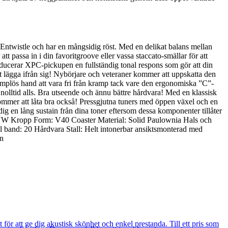
 Entwistle och har en mångsidig röst. Med en delikat balans mellan
t passa in i din favoritgroove eller vassa staccato-smällar för att
oducerar XPC-pickupen en fullständig tonal respons som gör att din
t lägga ifrån sig! Nybörjare och veteraner kommer att uppskatta den
ramplös hand att vara fri från kramp tack vare den ergonomiska ”C”-
nolltid alls. Bra utseende och ännu bättre hårdvara! Med en klassisk
kommer att låta bra också! Pressgjutna tuners med öppen växel och en
dig en lång sustain från dina toner eftersom dessa komponenter tillåter
40VW Kropp Form: V40 Coaster Material: Solid Paulownia Hals och
band: 20 Hårdvara Stall: Helt intonerbar ansiktsmonterad med
on