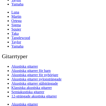
Yamaha
Luna
Martin
Ortega
Sigma
Squier
Taka
Tanglewood
Taylor
Yamaha
Gitarrtyper
Akustiska gitarrer
Akustiska gitarrer för barn
Akustiska gitarrer för nybörjare
Akustiska gitarrer nylonsträngade
Akustiska gitarrer stålsträngade
Klassiska akustiska gitarrer
Semiakustiska gitarrer
12-strängade akustiska gitarrer
Akustiska gitarrer