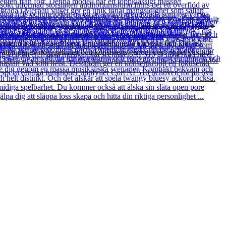
en bred tonalitet är det en suverän bas för både avancerade spelare
rverar blomstrande lågnivåer och skarpa diskantrika toppar för ett
mer du att åka skridskor längs baslinjerna i högsta fart. Det är
u att njuta av noggrannhet och konsistens genom dess öppet växlade