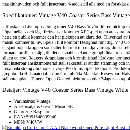
maskinhuvuden och fullt justerbara 4-sadelstall alla med en förstklassig
Specifikationer: Vintage V40 Coaster Series Bass Vintag
Utforska en Live-uppsättning toner V40 Bass är värd för en pickup med
höga mellan- och låga frekvenser kommer XPC-pickupen att svara bra på d
hetsa en publik kommer den här pickupen att klara det. Tillverkad av 
musik kommer till liv. Spela i full komfort Designad runt dig. V40 Co
elegant böjda kroppen som sitter fint mot din midja vare sig du står 
formade profilen. Lägg till det en snabbspelande greppbräda i rosentr
siluett en cool 3-lagers skrapplatta och kromfinishad hårdvara kommer
fullt justerbar ansiktsmonterad stall säkerställer att din stämning och
maximala strängvibrationer i varje Plektrum. Specifikationer Prod
greppbräda Halsmaterial: Lönn Greppbräda Material: Rosewood Halsf
stålbottenplatta Tuners: Open Geared plektrumskydd: 3-lagers skrapp
Detaljer: Vintage V40 Coaster Series Bass Vintage White
Varumärke: Vintage
Återförsäljare: Gear 4 Music SE
Gitarrer > Basgitarr
EAN: 5051548039040
MPN: V40VW