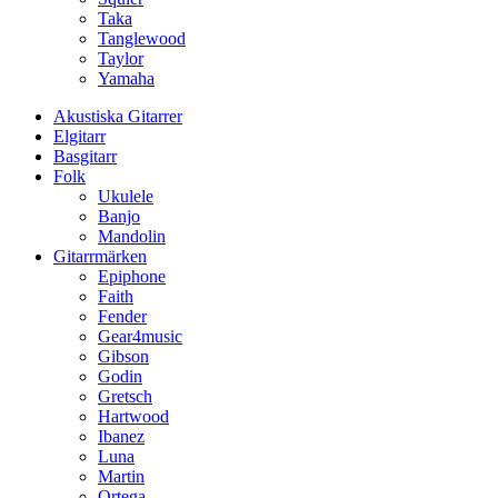
Taka
Tanglewood
Taylor
Yamaha
Akustiska Gitarrer
Elgitarr
Basgitarr
Folk
Ukulele
Banjo
Mandolin
Gitarrmärken
Epiphone
Faith
Fender
Gear4music
Gibson
Godin
Gretsch
Hartwood
Ibanez
Luna
Martin
Ortega