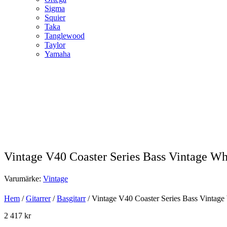
Sigma
Squier
Taka
Tanglewood
Taylor
Yamaha
Vintage V40 Coaster Series Bass Vintage Wh
Varumärke:
Vintage
Hem
/
Gitarrer
/
Basgitarr
/ Vintage V40 Coaster Series Bass Vintage
2 417
kr