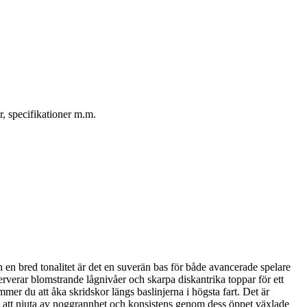
r, specifikationer m.m.
en bred tonalitet är det en suverän bas för både avancerade spelare
rverar blomstrande lågnivåer och skarpa diskantrika toppar för ett
mer du att åka skridskor längs baslinjerna i högsta fart. Det är
u att njuta av noggrannhet och konsistens genom dess öppet växlade