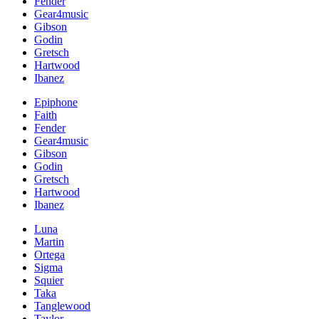
Fender
Gear4music
Gibson
Godin
Gretsch
Hartwood
Ibanez
Epiphone
Faith
Fender
Gear4music
Gibson
Godin
Gretsch
Hartwood
Ibanez
Luna
Martin
Ortega
Sigma
Squier
Taka
Tanglewood
Taylor