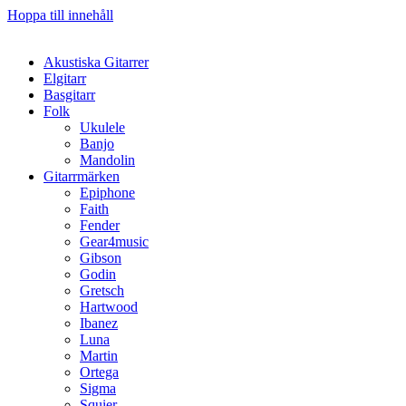
Hoppa till innehåll
Akustiska Gitarrer
Elgitarr
Basgitarr
Folk
Ukulele
Banjo
Mandolin
Gitarrmärken
Epiphone
Faith
Fender
Gear4music
Gibson
Godin
Gretsch
Hartwood
Ibanez
Luna
Martin
Ortega
Sigma
Squier