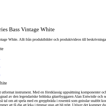
ries Bass Vintage White
age White. Allt från produktbilder och produktvideos till beskrivninga
te
hite
t utformat instrument. Med en förstklassig uppsättning komponenter och 
ignad av den legendariske brittiska gitarrbyggaren Alan Entwistle och se
på tal om att spela med en greppbräda i rosenträ som gnisslar snabbt kom
r att få dig att leka i timmar utan att bli trött. Utöver det kommer d