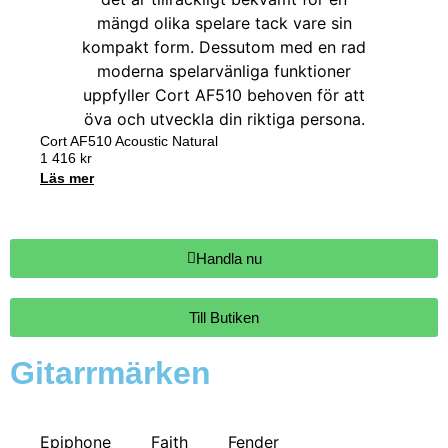
Cort AF510 Acoustic Natural
1 416
kr
Läs mer
Handla nu
Till Butiken
Gitarrmärken
Epiphone
Faith
Fender