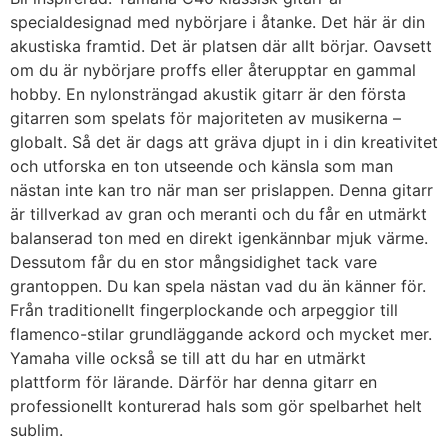
specialdesignad med nybörjare i åtanke. Det här är din
akustiska framtid. Det är platsen där allt börjar. Oavsett
om du är nybörjare proffs eller återupptar en gammal
hobby. En nylonsträngad akustik gitarr är den första
gitarren som spelats för majoriteten av musikerna –
globalt. Så det är dags att gräva djupt in i din kreativitet
och utforska en ton utseende och känsla som man
nästan inte kan tro när man ser prislappen. Denna gitarr
är tillverkad av gran och meranti och du får en utmärkt
balanserad ton med en direkt igenkännbar mjuk värme.
Dessutom får du en stor mångsidighet tack vare
grantoppen. Du kan spela nästan vad du än känner för.
Från traditionellt fingerplockande och arpeggior till
flamenco-stilar grundläggande ackord och mycket mer.
Yamaha ville också se till att du har en utmärkt
plattform för lärande. Därför har denna gitarr en
professionellt konturerad hals som gör spelbarhet helt
sublim.